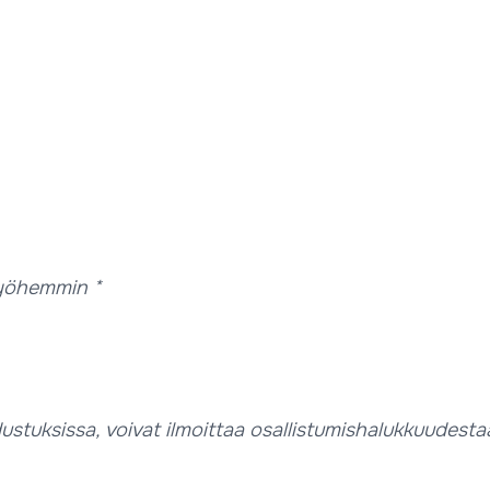
myöhemmin *
dustuksissa, voivat ilmoittaa osallistumishalukkuudesta