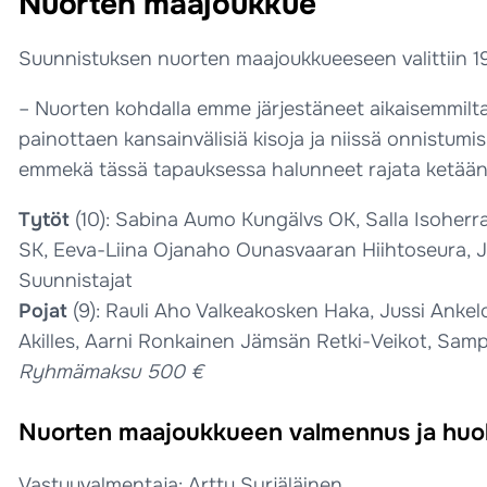
Nuorten maajoukkue
Suunnistuksen nuorten maajoukkueeseen valittiin 19 
– Nuorten kohdalla emme järjestäneet aikaisemmilta 
painottaen kansainvälisiä kisoja ja niissä onnistumisia
emmekä tässä tapauksessa halunneet rajata ketään 
Tytöt
(10): Sabina Aumo Kungälvs OK, Salla Isoher
SK, Eeva-Liina Ojanaho Ounasvaaran Hiihtoseura, Jen
Suunnistajat
Pojat
(9): Rauli Aho Valkeakosken Haka, Jussi Ankel
Akilles, Aarni Ronkainen Jämsän Retki-Veikot, Sam
Ryhmämaksu 500 €
Nuorten maajoukkueen valmennus ja huo
Vastuuvalmentaja: Arttu Syrjäläinen