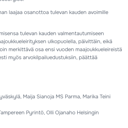
an laajaa osanottoa tulevan kauden avoimille
utumisensa tulevan kauden valmentautumiseen
ukkueleirityksen ulkopuolella, päivittäin, eikä
oin merkittävä osa ensi vuoden maajoukkueleireistä
ti myös arvokilpailuedustuksiin, päättää
yväskylä, Maija Sianoja MS Parma, Marika Teini
 Tampereen Pyrintö, Olli Ojanaho Helsingin