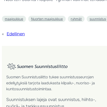
maajoukkue
Nuorten maajoukkue
ryhmät
suunnistus
«
Edellinen
Suomen Suunnistusliitto tukee suunnistusseurojen
edellytyksiä tarjota laadukasta kilpailu-, nuoriso- ja
kuntosuunnistustoimintaa.
Suunnistuksen lajeja ovat suunnistus, hiihto-,
pyörä- ja tarkkuussuunnistus.