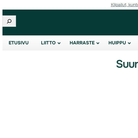
Kilpailut, kunt
Etsi
ETUSIVU
LIITTO
HARRASTE
HUIPPU
Suun