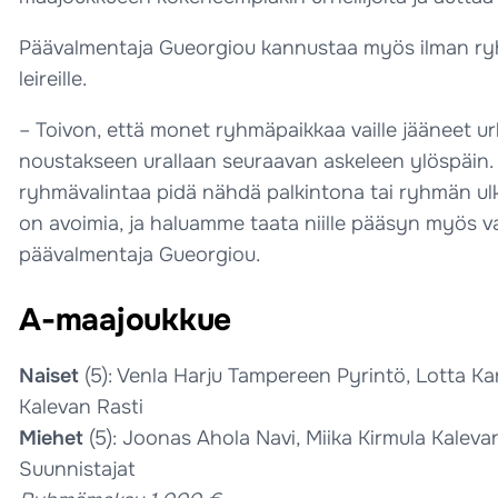
Päävalmentaja Gueorgiou kannustaa myös ilman ryhmä
leireille.
– Toivon, että monet ryhmäpaikkaa vaille jääneet u
noustakseen urallaan seuraavan askeleen ylöspäin. H
ryhmävalintaa pidä nähdä palkintona tai ryhmän ul
on avoimia, ja haluamme taata niille pääsyn myös v
päävalmentaja Gueorgiou.
A-maajoukkue
Naiset
(5): Venla Harju Tampereen Pyrintö, Lotta K
Kalevan Rasti
Miehet
(5): Joonas Ahola Navi, Miika Kirmula Kaleva
Suunnistajat