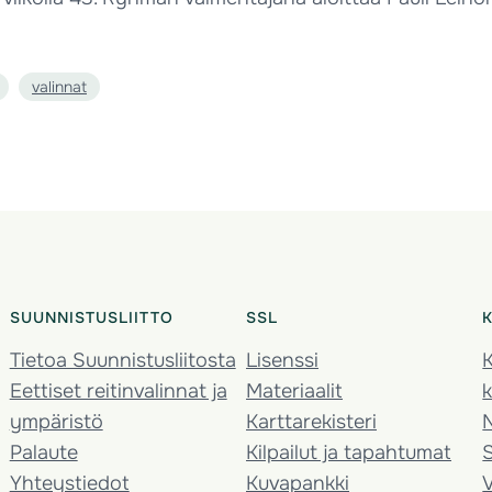
valinnat
SUUNNISTUSLIITTO
SSL
Tietoa Suunnistusliitosta
Lisenssi
K
Eettiset reitinvalinnat ja
Materiaalit
k
ympäristö
Karttarekisteri
Palaute
Kilpailut ja tapahtumat
Yhteystiedot
Kuvapankki
V