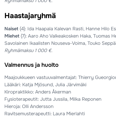
Ryhmämaksu 1 000 €.
Haastajaryhmä
Naiset
(4): Ida Haapala Kalevan Rasti, Hanne Hilo E
Miehet
(7): Aaro Aho Valkeakosken Haka, Tuomas He
Savolainen Ikaalisten Nouseva-Voima, Touko Seppä T
Ryhmämaksu 1 000 €.
Valmennus ja huolto
Maajoukkueen vastuuvalmentajat: Thierry Gueorgiou (
Lääkäri: Katja Mjösund, Julia Järvimäki
Kiropraktikko: Anders Åkerman
Fysioterapeutit: Jutta Jussila, Milka Reponen
Hieroja: Olli Andersson
Ravitsemusterapeutti: Laura Mierlahti