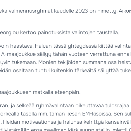
sekä valmennusryhmät kaudelle 2023 on nimetty. Aiku
rgiou kertoo painotuksista valintojen taustalla.
voin haastava. Haluan tässä yhteydessä kiittää valin
 A-maajoukkue säilyy tähän vuoteen verrattuna ennallaan
in tukemaan. Monien tekijöiden summana osa heistä ei 
idän osaltaan tuntui kuitenkin tärkeältä säilyttää tuk
aajoukkueen matkalla eteenpäin.
an, ja selkeää ryhmävalintaan oikeuttavaa tulosrajaa 
en korkealla tasolla mm. tämän kesän EM-kisoissa. Sen
a. Heidän motivaationsa ja halunsa kehittyä kansainväli
tiivistämään eroa maailman kärkisuunnistajiin, miettii