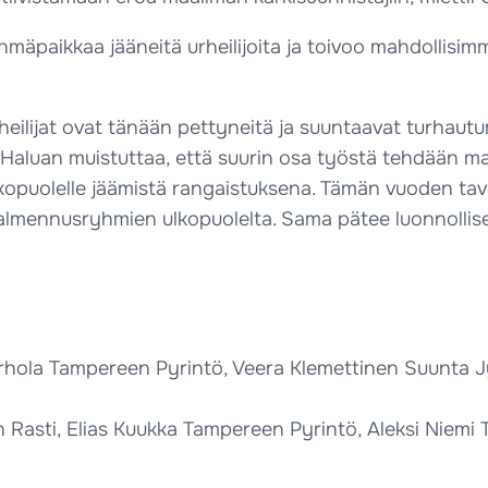
paikkaa jääneitä urheilijoita ja toivoo mahdollisimm
rheilijat ovat tänään pettyneitä ja suuntaavat turha
aluan muistuttaa, että suurin osa työstä tehdään maajo
kopuolelle jäämistä rangaistuksena. Tämän vuoden tav
almennusryhmien ulkopuolelta. Sama pätee luonnollises
arhola Tampereen Pyrintö, Veera Klemettinen Suunta J
n Rasti, Elias Kuukka Tampereen Pyrintö, Aleksi Niemi