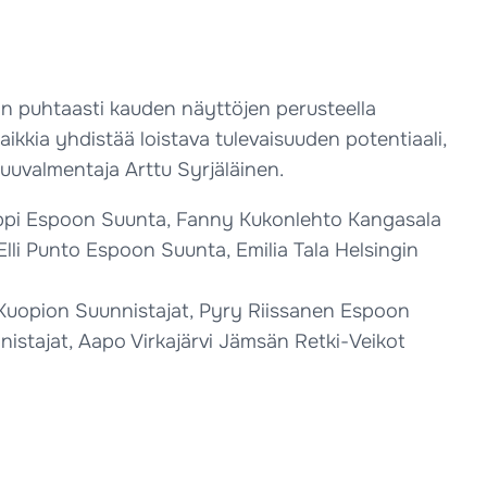
iin puhtaasti kauden näyttöjen perusteella
 kaikkia yhdistää loistava tulevaisuuden potentiaali,
uvalmentaja Arttu Syrjäläinen.
mppi Espoon Suunta, Fanny Kukonlehto Kangasala
Elli Punto Espoon Suunta, Emilia Tala Helsingin
n Kuopion Suunnistajat, Pyry Riissanen Espoon
istajat, Aapo Virkajärvi Jämsän Retki-Veikot