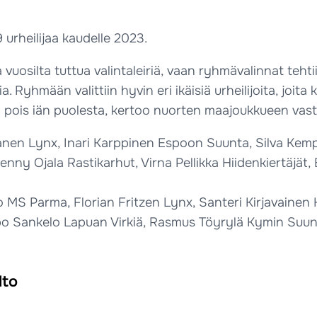
urheilijaa kaudelle 2023.
vuosilta tuttua valintaleiriä, vaan ryhmävalinnat teht
. Ryhmään valittiin hyvin eri ikäisiä urheilijoita, joita
pois iän puolesta, kertoo nuorten maajoukkueen vastu
ranen Lynx, Inari Karppinen Espoon Suunta, Silva Ke
ny Ojala Rastikarhut, Virna Pellikka Hiidenkiertäjät, 
o MS Parma, Florian Fritzen Lynx, Santeri Kirjavaine
po Sankelo Lapuan Virkiä, Rasmus Töyrylä Kymin Suunn
lto