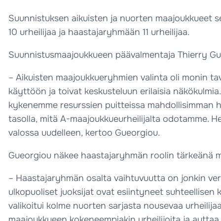
Suunnistuksen aikuisten ja nuorten maajoukkueet 
10 urheilijaa ja haastajaryhmään 11 urheilijaa.
Suunnistusmaajoukkueen päävalmentaja Thierry Gueo
– Aikuisten maajoukkueryhmien valinta oli monin ta
käyttöön ja toivat keskusteluun erilaisia näkökulmia.
kykenemme resurssien puitteissa mahdollisimman hyv
tasolla, mitä A-maajoukkueurheilijalta odotamme. He
valossa uudelleen, kertoo Gueorgiou.
Gueorgiou näkee haastajaryhmän roolin tärkeänä m
– Haastajaryhmän osalta vaihtuvuutta on jonkin verr
ulkopuoliset juoksijat ovat esiintyneet suhteellis
valikoitui kolme nuorten sarjasta nousevaa urheilija
maajoukkueen kokeneempiakin urheilijoita ja auttaa 