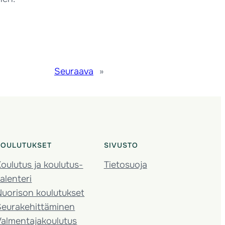
Seuraava
»
KOULUTUKSET
SIVUSTO
oulutus ja koulutus­
Tietosuoja
alenteri
Nuorison koulutukset
Seura­kehittäminen
almentaja­koulutus