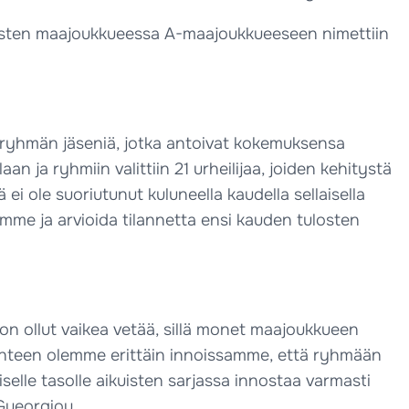
isten maajoukkueessa A-maajoukkueeseen nimettiin
taryhmän jäseniä, jotka antoivat kokemuksensa
 ja ryhmiin valittiin 21 urheilijaa, joiden kehitystä
ole suoriutunut kuluneella kaudella sellaisella
emme ja arvioida tilannetta ensi kauden tulosten
on ollut vaikea vetää, sillä monet maajoukkueen
 suhteen olemme erittäin innoissamme, että ryhmään
selle tasolle aikuisten sarjassa innostaa varmasti
 Gueorgiou.