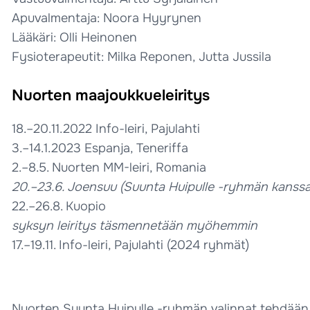
Apuvalmentaja: Noora Hyyrynen
Lääkäri: Olli Heinonen
Fysioterapeutit: Milka Reponen, Jutta Jussila
Nuorten maajoukkueleiritys
18.–20.11.2022 Info-leiri, Pajulahti
3.–14.1.2023 Espanja, Teneriffa
2.–8.5. Nuorten MM-leiri, Romania
20.–23.6. Joensuu (Suunta Huipulle -ryhmän kanssa
22.–26.8. Kuopio
syksyn leiritys täsmennetään myöhemmin
17.–19.11. Info-leiri, Pajulahti (2024 ryhmät)
Nuorten Suunta Huipulle -ryhmän valinnat tehdään v