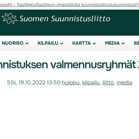
orastit – Rastilippu
Rastilipun ohjeet
Aloita suunnistus
Koulusuunnistus
F
NUORISO
KILPAILU
KARTTA
MEDIA
S
nistuksen valmennusryhmät
SSL
·
19.10.2022 13:50
·
huippu
, 
kilpailu
, 
liitto
, 
media