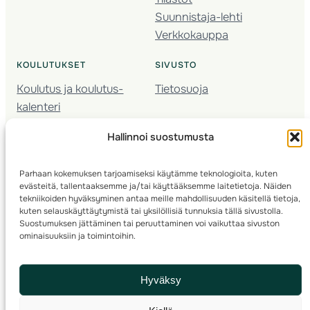
Suunnistaja-lehti
Verkkokauppa
KOULUTUKSET
SIVUSTO
Koulutus ja koulutus­
Tietosuoja
kalenteri
Nuorison koulutukset
Hallinnoi suostumusta
Seura­kehittäminen
Valmentaja­koulutus
Parhaan kokemuksen tarjoamiseksi käytämme teknologioita, kuten
Kartoitus
evästeitä, tallentaaksemme ja/tai käyttääksemme laitetietoja. Näiden
Ratamestari
tekniikoiden hyväksyminen antaa meille mahdollisuuden käsitellä tietoja,
kuten selauskäyttäytymistä tai yksilöllisiä tunnuksia tällä sivustolla.
Suostumuksen jättäminen tai peruuttaminen voi vaikuttaa sivuston
Suomen Suunnistusliitto
© 2025 ·
· Valimotie 10, 00380 Helsinki, Finland
ominaisuuksiin ja toimintoihin.
info(a)suunnistusliitto.fi,
Rastilipun asiat
: rastilippu(a)suunnistusliitto.fi
Hyväksy
Kilpailut ja kuntorastit – Rastilippu
:::
Rastilipun ohjeet