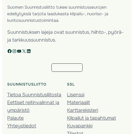
Suomen Suunnistusliitto tukee suunnistusseurojen
edellytyksiä tarjota laadukasta kilpailu-, nuoriso- ja
kuntosuunnistustoimintaa.
Suunnistuksen lajeja ovat suunnistus, hiihto-, pyörä-
ja tarkkuussuunnistus.
Facebook
Instagram
YouTube
X
LinkedIn
Tilaa uutiskirje
SUUNNISTUSLIITTO
SSL
Tietoa Suunnistusliitosta
Lisenssi
Eettiset reitinvalinnat ja
Materiaalit
ympäristö
Karttarekisteri
Palaute
Kilpailut ja tapahtumat
Yhteystiedot
Kuvapankki
Tilastot