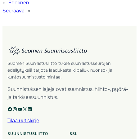
«
Edellinen
Seuraava
»
Suomen Suunnistusliitto tukee suunnistusseurojen
edellytyksiä tarjota laadukasta kilpailu-, nuoriso- ja
kuntosuunnistustoimintaa.
Suunnistuksen lajeja ovat suunnistus, hiihto-, pyörä-
ja tarkkuussuunnistus.
Facebook
Instagram
YouTube
X
LinkedIn
Tilaa uutiskirje
SUUNNISTUSLIITTO
SSL