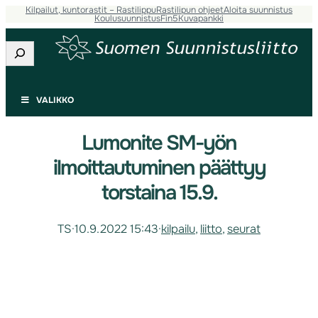
Kilpailut, kuntorastit – Rastilippu
Rastilipun ohjeet
Aloita suunnistus
Koulusuunnistus
Fin5
Kuvapankki
Etsi
VALIKKO
Lumonite SM-yön
ilmoittautuminen päättyy
torstaina 15.9.
TS
·
10.9.2022 15:43
·
kilpailu
, 
liitto
, 
seurat