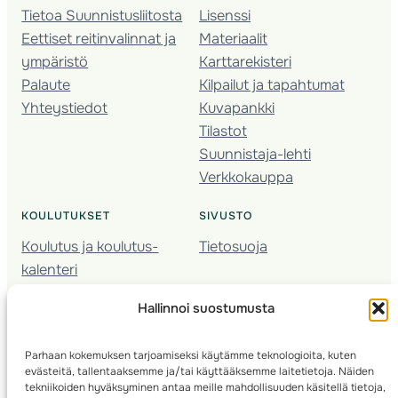
Tietoa Suunnistusliitosta
Lisenssi
Eettiset reitinvalinnat ja
Materiaalit
ympäristö
Karttarekisteri
Palaute
Kilpailut ja tapahtumat
Yhteystiedot
Kuvapankki
Tilastot
Suunnistaja-lehti
Verkkokauppa
KOULUTUKSET
SIVUSTO
Koulutus ja koulutus­
Tietosuoja
kalenteri
Nuorison koulutukset
Hallinnoi suostumusta
Seura­kehittäminen
Valmentaja­koulutus
Parhaan kokemuksen tarjoamiseksi käytämme teknologioita, kuten
Kartoitus
evästeitä, tallentaaksemme ja/tai käyttääksemme laitetietoja. Näiden
Ratamestari
tekniikoiden hyväksyminen antaa meille mahdollisuuden käsitellä tietoja,