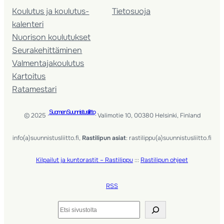
Koulutus ja koulutus­
Tietosuoja
kalenteri
Nuorison koulutukset
Seura­kehittäminen
Valmentaja­koulutus
Kartoitus
Ratamestari
Suomen Suunnistusliitto
© 2025 ·
· Valimotie 10, 00380 Helsinki, Finland
info(a)suunnistusliitto.fi,
Rastilipun asiat
: rastilippu(a)suunnistusliitto.fi
Kilpailut ja kuntorastit – Rastilippu
:::
Rastilipun ohjeet
RSS
Etsi