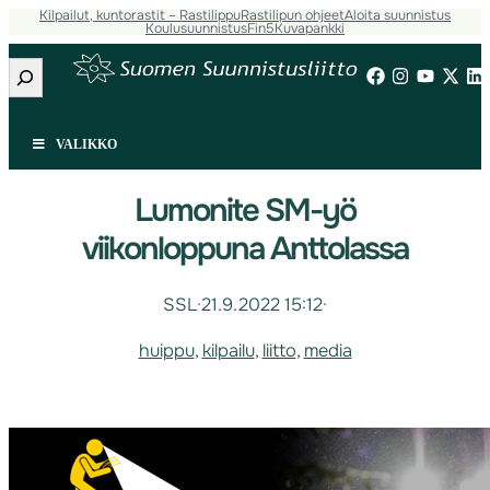
Kilpailut, kuntorastit – Rastilippu
Rastilipun ohjeet
Aloita suunnistus
Koulusuunnistus
Fin5
Kuvapankki
Etsi
VALIKKO
Lumonite SM-yö
viikonloppuna Anttolassa
SSL
·
21.9.2022 15:12
·
huippu
, 
kilpailu
, 
liitto
, 
media