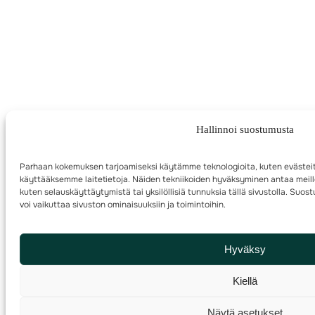
Hallinnoi suostumusta
Parhaan kokemuksen tarjoamiseksi käytämme teknologioita, kuten evästeit
käyttääksemme laitetietoja. Näiden tekniikoiden hyväksyminen antaa meille
kuten selauskäyttäytymistä tai yksilöllisiä tunnuksia tällä sivustolla. Su
voi vaikuttaa sivuston ominaisuuksiin ja toimintoihin.
Hyväksy
Kiellä
Näytä asetukset