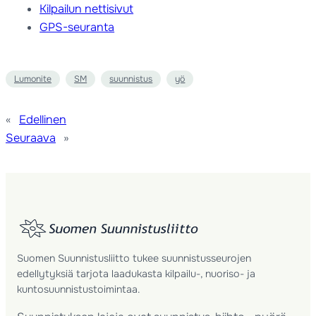
Kilpailun nettisivut
GPS-seuranta
Lumonite
SM
suunnistus
yö
«
Edellinen
Seuraava
»
Suomen Suunnistusliitto tukee suunnistusseurojen
edellytyksiä tarjota laadukasta kilpailu-, nuoriso- ja
kuntosuunnistustoimintaa.