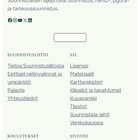
Suunnistuksen lajeja ovat suunnistus, hiihto-, pyörä-
ja tarkkuussuunnistus.
Facebook
Instagram
YouTube
X
LinkedIn
Tilaa uutiskirje
SUUNNISTUSLIITTO
SSL
Tietoa Suunnistusliitosta
Lisenssi
Eettiset reitinvalinnat ja
Materiaalit
ympäristö
Karttarekisteri
Palaute
Kilpailut ja tapahtumat
Yhteystiedot
Kuvapankki
Tilastot
Suunnistaja-lehti
Verkkokauppa
KOULUTUKSET
SIVUSTO