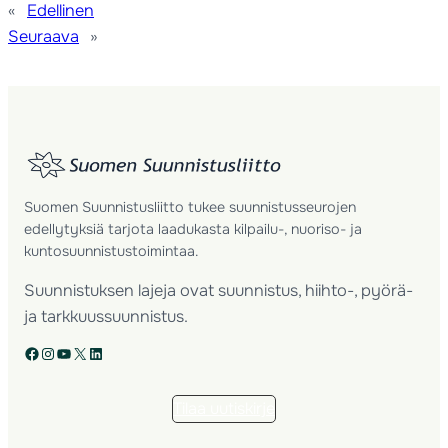
«
Edellinen
Seuraava
»
Suomen Suunnistusliitto tukee suunnistusseurojen
edellytyksiä tarjota laadukasta kilpailu-, nuoriso- ja
kuntosuunnistustoimintaa.
Suunnistuksen lajeja ovat suunnistus, hiihto-, pyörä-
ja tarkkuussuunnistus.
Facebook
Instagram
YouTube
X
LinkedIn
Tilaa uutiskirje