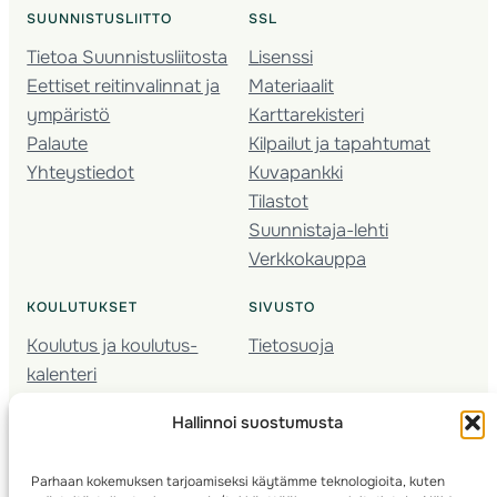
SUUNNISTUSLIITTO
SSL
Tietoa Suunnistusliitosta
Lisenssi
Eettiset reitinvalinnat ja
Materiaalit
ympäristö
Karttarekisteri
Palaute
Kilpailut ja tapahtumat
Yhteystiedot
Kuvapankki
Tilastot
Suunnistaja-lehti
Verkkokauppa
KOULUTUKSET
SIVUSTO
Koulutus ja koulutus­
Tietosuoja
kalenteri
Nuorison koulutukset
Hallinnoi suostumusta
Seura­kehittäminen
Valmentaja­koulutus
Parhaan kokemuksen tarjoamiseksi käytämme teknologioita, kuten
Kartoitus