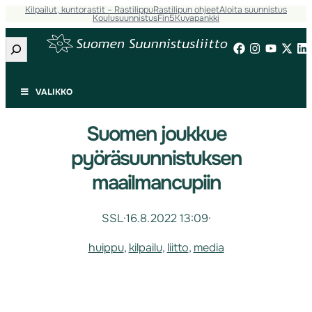
Kilpailut, kuntorastit – Rastilippu
Rastilipun ohjeet
Aloita suunnistus
Koulusuunnistus
Fin5
Kuvapankki
Etsi
VALIKKO
Suomen joukkue
pyöräsuunnistuksen
maailmancupiin
SSL
·
16.8.2022 13:09
·
huippu
, 
kilpailu
, 
liitto
, 
media