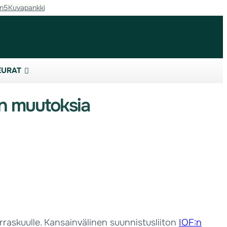
in5
Kuvapankki
EURAT
n muutoksia
askuulle. Kansainvälinen suunnistusliiton
IOF:n