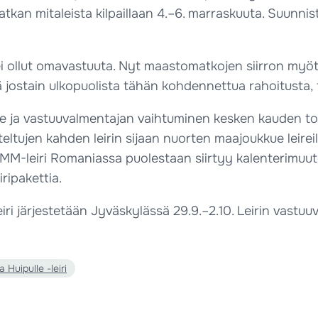
tkan mitaleista kilpaillaan 4.–6. marraskuuta. Suunni
a ei ollut omavastuuta. Nyt maastomatkojen siirron my
jostain ulkopuolista tähän kohdennettua rahoitusta, t
e ja vastuuvalmentajan vaihtuminen kesken kauden to
iteltujen kahden leirin sijaan nuorten maajoukkue lei
 MM-leiri Romaniassa puolestaan siirtyy kalenterimuuto
iripakettia.
eiri järjestetään Jyväskylässä 29.9.–2.10. Leirin vastuu
 Huipulle -leiri