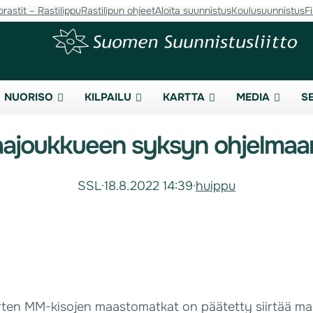
orastit – Rastilippu
Rastilipun ohjeet
Aloita suunnistus
Koulusuunnistus
F
NUORISO
KILPAILU
KARTTA
MEDIA
S
ajoukkueen syksyn ohjelmaa
SSL
·
18.8.2022 14:39
·
huippu
en MM-kisojen maastomatkat on päätetty siirtää marr