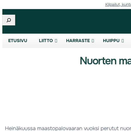
Kilpailut, kunt
Etsi
ETUSIVU
LIITTO
HARRASTE
HUIPPU
Nuorten ma
Heinäkuussa maastopalovaaran vuoksi perutut nuort