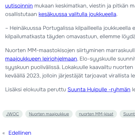
uutisoinnin
mukaan keskimatkan, viestin ja pitkän ma
osallistutaan
kesäkuussa valitulla joukkueella
.
– Heinäkuussa Portugalissa kilpailleella joukkueell
kilpailumatkasta täyden omavastuun, ellemme löydä 
Nuorten MM-maastokisojen siirtyminen marraskuull
maajoukkueen leiriohjelmaan
. Elo-syyskuulle suunn
syyskuun puolivälissä. Lokakuulle kaavailtu nuorten
keväällä 2023, jolloin järjestäjät tarjoavat virallista le
Lisäksi elokuulta peruttu
Suunta Huipulle -ryhmän
l
JWOC
Nuorten maajoukkue
nuorten MM-kisat
Suunta
«
Edellinen