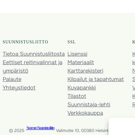
SUUNNISTUSLIITTO
SSL
Tietoa Suunnistusliitosta
Lisenssi
K
Eettiset reitinvalinnat ja
Materiaalit
k
ympäristö
Karttarekisteri
Palaute
Kilpailut ja tapahtumat
Yhteystiedot
Kuvapankki
V
Tilastot
K
Suunnistaja-lehti
Verkkokauppa
Suomen Suunnistusliitto
© 2025 ·
· Valimotie 10, 00380 Helsinki, Finland