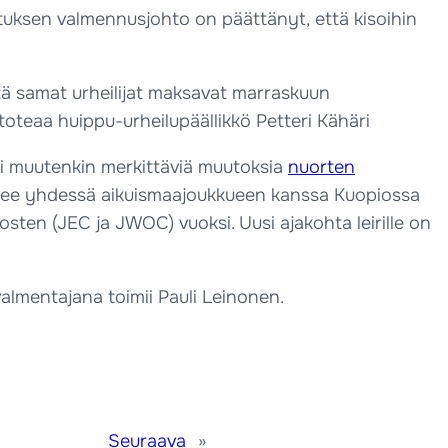
stuksen valmennusjohto on päättänyt, että kisoihin
ötä samat urheilijat maksavat marraskuun
oteaa huippu-urheilupäällikkö Petteri Kähäri
i muutenkin merkittäviä muutoksia
nuorten
reilee yhdessä aikuismaajoukkueen kanssa Kuopiossa
sten (JEC ja JWOC) vuoksi. Uusi ajakohta leirille on
valmentajana toimii Pauli Leinonen.
Seuraava
»