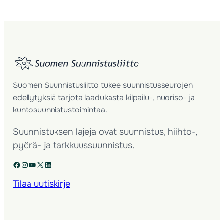
Suomen Suunnistusliitto tukee suunnistusseurojen
edellytyksiä tarjota laadukasta kilpailu-, nuoriso- ja
kuntosuunnistustoimintaa.
Suunnistuksen lajeja ovat suunnistus, hiihto-,
pyörä- ja tarkkuussuunnistus.
Facebook
Instagram
YouTube
X
LinkedIn
Tilaa uutiskirje