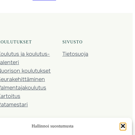
KOULUTUKSET
SIVUSTO
oulutus ja koulutus­
Tietosuoja
alenteri
Nuorison koulutukset
Seura­kehittäminen
almentaja­koulutus
artoitus
Ratamestari
Hallinnoi suostumusta