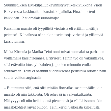
Suunnistuksen EM-kilpailut käynnistyivät keskiviikkona Viron
Rakveressa keskimatkan karsintakilpailulla. Finaaliin eteni
kaikkiaan 12 suomalaissuunnistajaa.
Karsinnan maasto oli tyypillistä virolaista eli erittäin tiheää ja
peitteistä. Kilpailussa nähtiinkin useita isoja virheitä ja yllättäviä
karsiutumisia.
Miika Kirmula ja Marika Teini onnistuivat suomalaista parhaiten
voittamalla karsintaeränsä. Erityisesti Teinin työ oli vakuuttavaa,
sillä erävoitto irtosi yli kahden ja puolen minuutin erolla
seuraavaan. Teini ei osannut suorituksensa perustella odottaa näin
suurta voittomarginaalia.
– Ei tuntunut siltä, että olisi mitään flow-tilaa saanut päälle, kun
maasto oli niin tukkoista. Oli rehevää ja vaikeakulkuista.
Näkyvyys oli niin heikko, että pienemmät ja välillä isommatkin
maastokohteet jäivät piiloon, Teini kertoi vaikeasta kilpailusta.