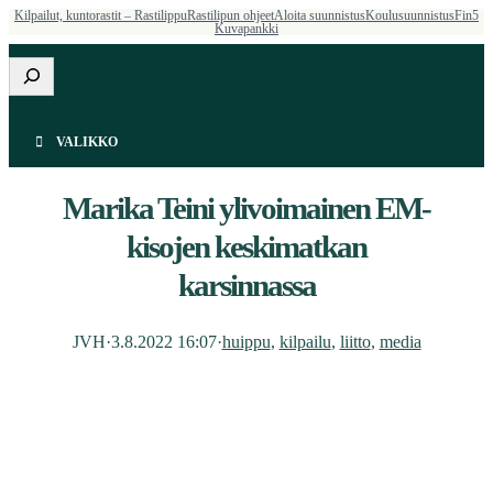
Kilpailut, kuntorastit – Rastilippu
Rastilipun ohjeet
Aloita suunnistus
Koulusuunnistus
Fin5
Kuvapankki
Etsi
VALIKKO
Marika Teini ylivoimainen EM-
kisojen keskimatkan
karsinnassa
JVH
·
3.8.2022 16:07
·
huippu
, 
kilpailu
, 
liitto
, 
media