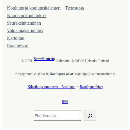
Koulutus ja koulutus­kalenteri
Tietosuoja
Nuorison koulutukset
Seura­kehittäminen
Valmentaja­koulutus
Kartoitus
Ratamestari
Suomen Suunnistusliitto
© 2025 ·
· Valimotie 10, 00380 Helsinki, Finland
info(a)suunnistusliitto.fi,
Rastilipun asiat
: rastilippu(a)suunnistusliitto.fi
Kilpailut ja kuntorastit – Rastilippu
:::
Rastilipun ohjeet
RSS
Etsi