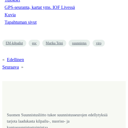
GPS-seuranta, kartat yms. IOF Livessä
Kuvia
Tapahtuman sivut
EM-kilpailut
eoc
Marika Teini
suunnistus
viro
«
Edellinen
Seuraava
»
Suomen Suunnistusliitto tukee suunnistusseurojen edellytyksiä
tarjota laadukasta kilpailu-, nuoriso- ja
kuntosuunnistustoimintaa.