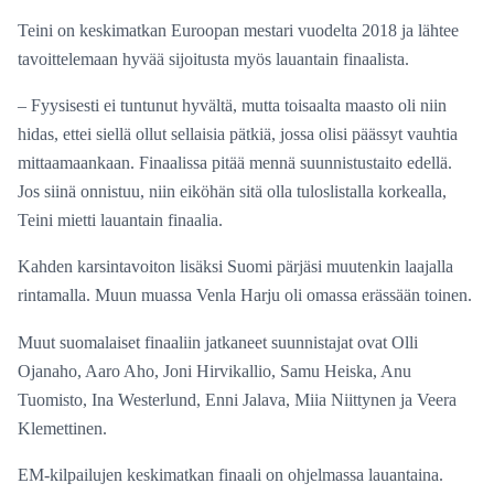
Teini on keskimatkan Euroopan mestari vuodelta 2018 ja lähtee
tavoittelemaan hyvää sijoitusta myös lauantain finaalista.
– Fyysisesti ei tuntunut hyvältä, mutta toisaalta maasto oli niin
hidas, ettei siellä ollut sellaisia pätkiä, jossa olisi päässyt vauhtia
mittaamaankaan. Finaalissa pitää mennä suunnistustaito edellä.
Jos siinä onnistuu, niin eiköhän sitä olla tuloslistalla korkealla,
Teini mietti lauantain finaalia.
Kahden karsintavoiton lisäksi Suomi pärjäsi muutenkin laajalla
rintamalla. Muun muassa Venla Harju oli omassa erässään toinen.
Muut suomalaiset finaaliin jatkaneet suunnistajat ovat Olli
Ojanaho, Aaro Aho, Joni Hirvikallio, Samu Heiska, Anu
Tuomisto, Ina Westerlund, Enni Jalava, Miia Niittynen ja Veera
Klemettinen.
EM-kilpailujen keskimatkan finaali on ohjelmassa lauantaina.