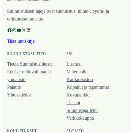
Suunnistuksen lajeja ovat suunnistus, hiihto-, pyörä- ja
tarkkuussuunnistus.
Facebook
Instagram
YouTube
X
LinkedIn
Tilaa uutiskirje
SUUNNISTUSLIITTO
SSL
Tietoa Suunnistusliitosta
Lisenssi
Eettiset reitinvalinnat ja
Materiaalit
ympäristö
Karttarekisteri
Palaute
Kilpailut ja tapahtumat
Yhteystiedot
Kuvapankki
Tilastot
Suunnistaja-lehti
Verkkokauppa
KOULUTUKSET
SIVUSTO