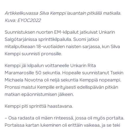
Artikkelikuvassa Silva Kemppi lauantain pitkällä matkalla.
Kuva: EYOC2022
Suunnistuksen nuorten EM-kilpailut jatkuivat Unkarin
Salgótarjánissa sprinttikilpailulla. Suomi jatkoi
mitaliputkeaan 18-vuotiaiden naisten sarjassa, kun Silva
Kemppi suunnisti pronssille.
Kemppi jäi kilpailun voittaneelle Unkarin Rita
Maramarosille 50 sekuntia. Hopealle suunnistanut Tsekin
Michaela Novotna oli neljä sekuntia Kemppiä nopeampi.
Pronssi maistui Kempille erityisesti edellispäivän pitkän
matkan epäonnistumisen jälkeen.
Kemppi piti sprinttiä haastavana.
– Osa radasta oli mäen rinteessä, jossa oli myös portaita.
Portaissa kartan lukeminen oli erittäin vaikeaa, ja se teki