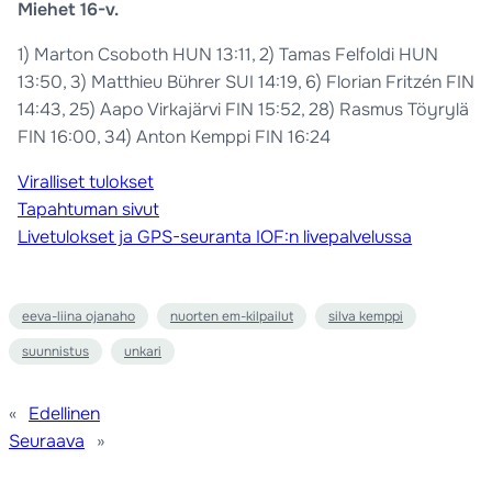
Miehet 16-v.
1) Marton Csoboth HUN 13:11, 2) Tamas Felfoldi HUN
13:50, 3) Matthieu Bührer SUI 14:19, 6) Florian Fritzén FIN
14:43, 25) Aapo Virkajärvi FIN 15:52, 28) Rasmus Töyrylä
FIN 16:00, 34) Anton Kemppi FIN 16:24
Viralliset tulokset
Tapahtuman sivut
Livetulokset ja GPS-seuranta IOF:n livepalvelussa
eeva-liina ojanaho
nuorten em-kilpailut
silva kemppi
suunnistus
unkari
«
Edellinen
Seuraava
»