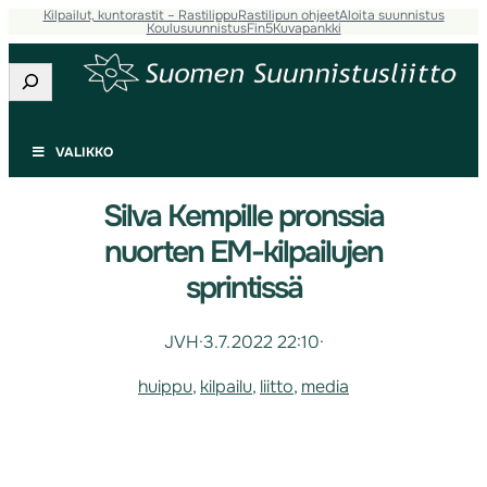
Kilpailut, kuntorastit – Rastilippu
Rastilipun ohjeet
Aloita suunnistus
Koulusuunnistus
Fin5
Kuvapankki
Etsi
VALIKKO
Silva Kempille pronssia
nuorten EM-kilpailujen
sprintissä
JVH
·
3.7.2022 22:10
·
huippu
, 
kilpailu
, 
liitto
, 
media