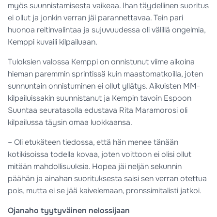
myös suunnistamisesta vaikeaa. Ihan täydellinen suoritus
ei ollut ja jonkin verran jäi parannettavaa. Tein pari
huonoa reitinvalintaa ja sujuvuudessa oli välillä ongelmia,
Kemppi kuvaili kilpailuaan.
Tuloksien valossa Kemppi on onnistunut viime aikoina
hieman paremmin sprintissä kuin maastomatkoilla, joten
sunnuntain onnistuminen ei ollut yllätys. Aikuisten MM-
kilpailuissakin suunnistanut ja Kempin tavoin Espoon
Suuntaa seuratasolla edustava Rita Maramorosi oli
kilpailussa täysin omaa luokkaansa.
– Oli etukäteen tiedossa, että hän menee tänään
kotikisoissa todella kovaa, joten voittoon ei olisi ollut
mitään mahdollisuuksia. Hopea jäi neljän sekunnin
päähän ja ainahan suorituksesta saisi sen verran otettua
pois, mutta ei se jää kaivelemaan, pronssimitalisti jatkoi.
Ojanaho tyytyväinen nelossijaan