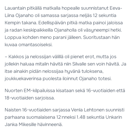
Lauantain pitkällä matkalla hopealle suunnistanut Eeva-
Liina Ojanaho oli samassa sarjassa neljäs 12 sekuntia
Kempin takana. Edellispäivän pitkä matka painoi jaloissa
ja radan keskipaikkeilla Ojanaholla oli väsyneempi hetki.
Loppua kohden meno parani jälleen. Suoritustaan hän
kuvaa omantasoiseksi.
– Kakkos ja nelossijan välillä oli pienet erot, mutta jos
jollekin haluaa mitalin hävitä niin Silvalle sen voin hävitä. Ja
itse ainakin pidän nelossijaa hyvänä tuloksena,
joukkuekaverinsa puolesta iloinnut Ojanaho totesi.
Nuorten EM-kilpailuissa kisataan sekä 16-vuotiaiden että
18-vuotiaiden sarjoissa.
Naisten 16-vuotiaiden sarjassa Venla Lehtonen suunnisti
parhaana suomalaisena 12:nneksi 1.48 sekuntia Unkarin
Janka Mikesille hävinneenä.