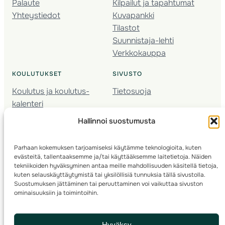
Palaute
Kilpailut ja tapahtumat
Yhteystiedot
Kuvapankki
Tilastot
Suunnistaja-lehti
Verkkokauppa
KOULUTUKSET
SIVUSTO
Koulutus ja koulutus­
Tietosuoja
kalenteri
Nuorison koulutukset
Hallinnoi suostumusta
Seura­kehittäminen
Valmentaja­koulutus
Parhaan kokemuksen tarjoamiseksi käytämme teknologioita, kuten
Kartoitus
evästeitä, tallentaaksemme ja/tai käyttääksemme laitetietoja. Näiden
Ratamestari
tekniikoiden hyväksyminen antaa meille mahdollisuuden käsitellä tietoja,
kuten selauskäyttäytymistä tai yksilöllisiä tunnuksia tällä sivustolla.
Suostumuksen jättäminen tai peruuttaminen voi vaikuttaa sivuston
Suomen Suunnistusliitto
© 2025 ·
· Valimotie 10, 00380 Helsinki, Finland
ominaisuuksiin ja toimintoihin.
info(a)suunnistusliitto.fi,
Rastilipun asiat
: rastilippu(a)suunnistusliitto.fi
Hyväksy