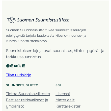
Suomen Suunnistusliitto tukee suunnistusseurojen
edellytyksiä tarjota laadukasta kilpailu-, nuoriso- ja
kuntosuunnistustoimintaa.
Suunnistuksen lajeja ovat suunnistus, hiihto-, pyörä- ja
tarkkuussuunnistus.
Facebook
Instagram
YouTube
X
LinkedIn
Tilaa uutiskirje
SUUNNISTUSLIITTO
SSL
Tietoa Suunnistusliitosta
Lisenssi
Eettiset reitinvalinnat ja
Materiaalit
ympäristö
Karttarekisteri