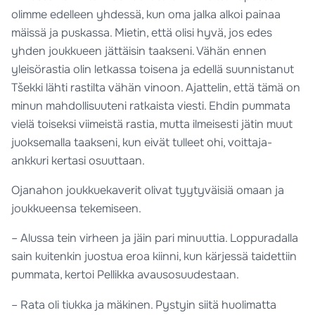
olimme edelleen yhdessä, kun oma jalka alkoi painaa
mäissä ja puskassa. Mietin, että olisi hyvä, jos edes
yhden joukkueen jättäisin taakseni. Vähän ennen
yleisörastia olin letkassa toisena ja edellä suunnistanut
Tšekki lähti rastilta vähän vinoon. Ajattelin, että tämä on
minun mahdollisuuteni ratkaista viesti. Ehdin pummata
vielä toiseksi viimeistä rastia, mutta ilmeisesti jätin muut
juoksemalla taakseni, kun eivät tulleet ohi, voittaja-
ankkuri kertasi osuuttaan.
Ojanahon joukkuekaverit olivat tyytyväisiä omaan ja
joukkueensa tekemiseen.
– Alussa tein virheen ja jäin pari minuuttia. Loppuradalla
sain kuitenkin juostua eroa kiinni, kun kärjessä taidettiin
pummata, kertoi Pellikka avausosuudestaan.
– Rata oli tiukka ja mäkinen. Pystyin siitä huolimatta