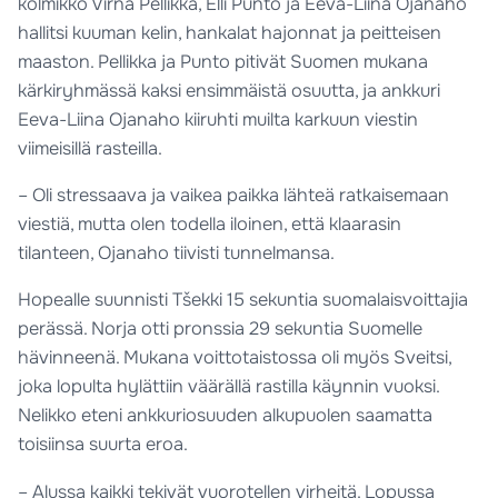
kolmikko Virna Pellikka, Elli Punto ja Eeva-Liina Ojanaho
hallitsi kuuman kelin, hankalat hajonnat ja peitteisen
maaston. Pellikka ja Punto pitivät Suomen mukana
kärkiryhmässä kaksi ensimmäistä osuutta, ja ankkuri
Eeva-Liina Ojanaho kiiruhti muilta karkuun viestin
viimeisillä rasteilla.
– Oli stressaava ja vaikea paikka lähteä ratkaisemaan
viestiä, mutta olen todella iloinen, että klaarasin
tilanteen, Ojanaho tiivisti tunnelmansa.
Hopealle suunnisti Tšekki 15 sekuntia suomalaisvoittajia
perässä. Norja otti pronssia 29 sekuntia Suomelle
hävinneenä. Mukana voittotaistossa oli myös Sveitsi,
joka lopulta hylättiin väärällä rastilla käynnin vuoksi.
Nelikko eteni ankkuriosuuden alkupuolen saamatta
toisiinsa suurta eroa.
– Alussa kaikki tekivät vuorotellen virheitä. Lopussa