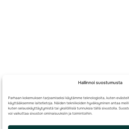
Hallinnoi suostumusta
Parhaan kokemuksen tarjoamiseksi käytämme teknologioita, kuten evästeit
käyttääksemme laitetietoja. Näiden tekniikoiden hyväksyminen antaa meille
kuten selauskäyttäytymistä tai yksilöllisiä tunnuksia tällä sivustolla. Su
voi vaikuttaa sivuston ominaisuuksiin ja toimintoihin.