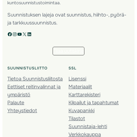
kuntosuunnistustoimintaa.
Suunnistuksen lajeja ovat suunnistus, hiihto-, pyörä-
ja tarkkuussuunnistus.
Facebook
Instagram
YouTube
X
LinkedIn
Tilaa uutiskirje
SUUNNISTUSLIITTO
SSL
Tietoa Suunnistusliitosta
Lisenssi
Eettiset reitinvalinnat ja
Materiaalit
ympäristö
Karttarekisteri
Palaute
Kilpailut ja tapahtumat
Yhteystiedot
Kuvapankki
Tilastot
Suunnistaja-lehti
Verkkokauppa