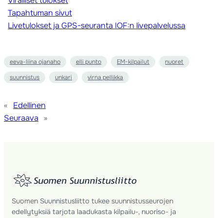
Viralliset tulokset
Tapahtuman sivut
Livetulokset ja GPS-seuranta IOF:n livepalvelussa
eeva-liina ojanaho
elli punto
EM-kilpailut
nuoret
suunnistus
unkari
virna pellikka
«
Edellinen
Seuraava
»
Suomen Suunnistusliitto tukee suunnistusseurojen
edellytyksiä tarjota laadukasta kilpailu-, nuoriso- ja