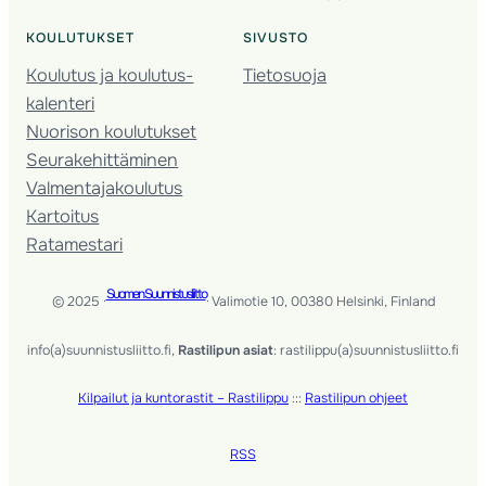
KOULUTUKSET
SIVUSTO
Koulutus ja koulutus­
Tietosuoja
kalenteri
Nuorison koulutukset
Seura­kehittäminen
Valmentaja­koulutus
Kartoitus
Ratamestari
Suomen Suunnistusliitto
© 2025 ·
· Valimotie 10, 00380 Helsinki, Finland
info(a)suunnistusliitto.fi,
Rastilipun asiat
: rastilippu(a)suunnistusliitto.fi
Kilpailut ja kuntorastit – Rastilippu
:::
Rastilipun ohjeet
RSS