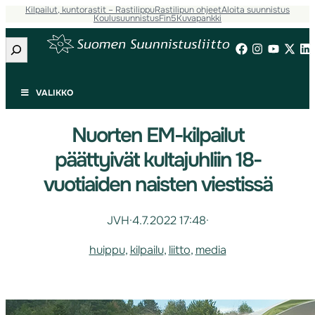
Kilpailut, kuntorastit – Rastilippu
Rastilipun ohjeet
Aloita suunnistus
Koulusuunnistus
Fin5
Kuvapankki
Etsi
VALIKKO
Nuorten EM-kilpailut
päättyivät kultajuhliin 18-
vuotiaiden naisten viestissä
JVH
·
4.7.2022 17:48
·
huippu
, 
kilpailu
, 
liitto
, 
media