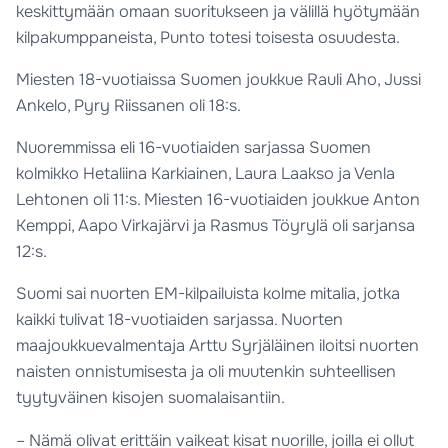
keskittymään omaan suoritukseen ja välillä hyötymään
kilpakumppaneista, Punto totesi toisesta osuudesta.
Miesten 18-vuotiaissa Suomen joukkue Rauli Aho, Jussi
Ankelo, Pyry Riissanen oli 18:s.
Nuoremmissa eli 16-vuotiaiden sarjassa Suomen
kolmikko Hetaliina Karkiainen, Laura Laakso ja Venla
Lehtonen oli 11:s. Miesten 16-vuotiaiden joukkue Anton
Kemppi, Aapo Virkajärvi ja Rasmus Töyrylä oli sarjansa
12:s.
Suomi sai nuorten EM-kilpailuista kolme mitalia, jotka
kaikki tulivat 18-vuotiaiden sarjassa. Nuorten
maajoukkuevalmentaja Arttu Syrjäläinen iloitsi nuorten
naisten onnistumisesta ja oli muutenkin suhteellisen
tyytyväinen kisojen suomalaisantiin.
– Nämä olivat erittäin vaikeat kisat nuorille, joilla ei ollut