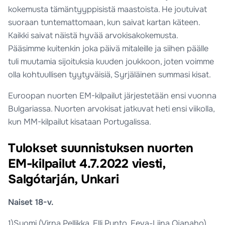
kokemusta tämäntyyppisistä maastoista. He joutuivat
suoraan tuntemattomaan, kun saivat kartan käteen.
Kaikki saivat näistä hyvää arvokisakokemusta.
Pääsimme kuitenkin joka päivä mitaleille ja siihen päälle
tuli muutamia sijoituksia kuuden joukkoon, joten voimme
olla kohtuullisen tyytyväisiä, Syrjäläinen summasi kisat.
Euroopan nuorten EM-kilpailut järjestetään ensi vuonna
Bulgariassa. Nuorten arvokisat jatkuvat heti ensi viikolla,
kun MM-kilpailut kisataan Portugalissa.
Tulokset suunnistuksen nuorten
EM-kilpailut 4.7.2022 viesti,
Salgótarján, Unkari
Naiset 18-v.
1)Suomi (Virna Pellikka, Elli Punto, Eeva-Liina Ojanaho)