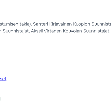
a
astumisen takia), Santeri Kirjavainen Kuopion Suunnist
Suunnistajat, Akseli Virtanen Kouvolan Suunnistajat
kset