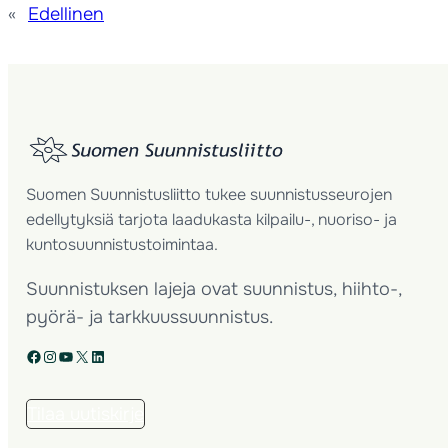
«
Edellinen
Suomen Suunnistusliitto tukee suunnistusseurojen
edellytyksiä tarjota laadukasta kilpailu-, nuoriso- ja
kuntosuunnistustoimintaa.
Suunnistuksen lajeja ovat suunnistus, hiihto-,
pyörä- ja tarkkuussuunnistus.
Facebook
Instagram
YouTube
X
LinkedIn
Tilaa uutiskirje