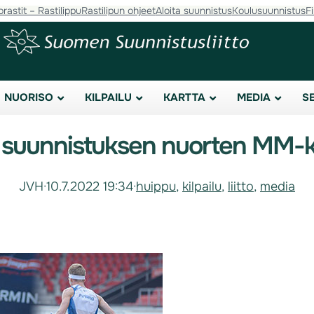
orastit – Rastilippu
Rastilipun ohjeet
Aloita suunnistus
Koulusuunnistus
F
NUORISO
KILPAILU
KARTTA
MEDIA
S
suunnistuksen nuorten MM-ki
JVH
·
10.7.2022 19:34
·
huippu
, 
kilpailu
, 
liitto
, 
media