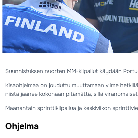
Suunnistuksen nuorten MM-kilpailut käydään Portuga
Kisaohjelmaa on jouduttu muuttamaan viime hetkillä
niistä jäänee kokonaan pitämättä, sillä viranomaiset
Maanantain sprinttikilpailua ja keskiviikon sprinttivi
Ohjelma