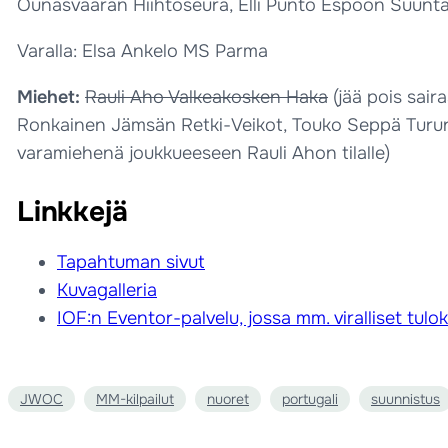
Ounasvaaran Hiihtoseura, Elli Punto Espoon Suunt
Varalla: Elsa Ankelo MS Parma
Miehet:
Rauli Aho Valkeakosken Haka
(jää pois sair
Ronkainen Jämsän Retki-Veikot, Touko Seppä Turun 
varamiehenä joukkueeseen Rauli Ahon tilalle)
Linkkejä
Tapahtuman sivut
Kuvagalleria
IOF:n Eventor-palvelu, jossa mm. viralliset tulo
JWOC
MM-kilpailut
nuoret
portugali
suunnistus