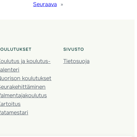
Seuraava
»
KOULUTUKSET
SIVUSTO
oulutus ja koulutus­
Tietosuoja
alenteri
Nuorison koulutukset
Seura­kehittäminen
almentaja­koulutus
artoitus
Ratamestari