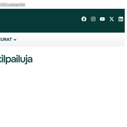
in5
Kuvapankki
EURAT
lpailuja