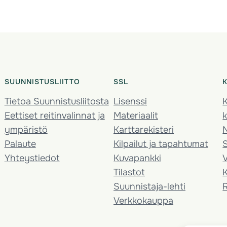
SUUNNISTUSLIITTO
SSL
Tietoa Suunnistusliitosta
Lisenssi
K
Eettiset reitinvalinnat ja
Materiaalit
k
ympäristö
Karttarekisteri
Palaute
Kilpailut ja tapahtumat
Yhteystiedot
Kuvapankki
V
Tilastot
K
Suunnistaja-lehti
Verkkokauppa