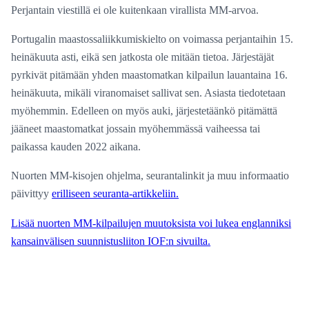
Perjantain viestillä ei ole kuitenkaan virallista MM-arvoa.
Portugalin maastossaliikkumiskielto on voimassa perjantaihin 15.
heinäkuuta asti, eikä sen jatkosta ole mitään tietoa. Järjestäjät
pyrkivät pitämään yhden maastomatkan kilpailun lauantaina 16.
heinäkuuta, mikäli viranomaiset sallivat sen. Asiasta tiedotetaan
myöhemmin. Edelleen on myös auki, järjestetäänkö pitämättä
jääneet maastomatkat jossain myöhemmässä vaiheessa tai
paikassa kauden 2022 aikana.
Nuorten MM-kisojen ohjelma, seurantalinkit ja muu informaatio
päivittyy
erilliseen seuranta-artikkeliin.
Lisää nuorten MM-kilpailujen muutoksista voi lukea englanniksi
kansainvälisen suunnistusliiton IOF:n sivuilta.