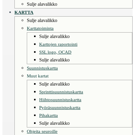
Sulje alavalikko
KARTTA
Sulje alavalikko
Karttatoiminta
Sulje alavalikko
Karttojen raportointi
SSL logo, OCAD
Sulje alavalikko
Suunnistuskartta
Muut kartat
Sulje alavalikko
Sprinttisuunnistuskartta
Hiihtosuunnistuskartta
Pyöräsuunnistuskartta
Pihakartta
Sulje alavalikko
Ohjeita seuroille