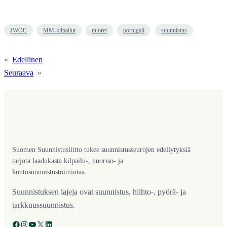
JWOC
MM-kilpailut
nuoret
portugali
suunnistus
«
Edellinen
Seuraava
»
Suomen Suunnistusliitto tukee suunnistusseurojen edellytyksiä
tarjota laadukasta kilpailu-, nuoriso- ja
kuntosuunnistustoimintaa.
Suunnistuksen lajeja ovat suunnistus, hiihto-, pyörä- ja
tarkkuussuunnistus.
Facebook
Instagram
YouTube
X
LinkedIn