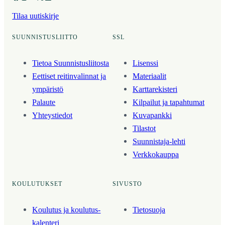
Tilaa uutiskirje
SUUNNISTUSLIITTO
SSL
Tietoa Suunnistusliitosta
Lisenssi
Eettiset reitinvalinnat ja
Materiaalit
ympäristö
Karttarekisteri
Palaute
Kilpailut ja tapahtumat
Yhteystiedot
Kuvapankki
Tilastot
Suunnistaja-lehti
Verkkokauppa
KOULUTUKSET
SIVUSTO
Koulutus ja koulutus­
Tietosuoja
kalenteri