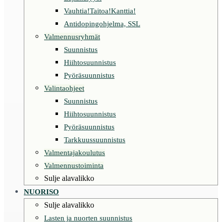
Vauhtia!Taitoa!Kanttia!
Antidopingohjelma, SSL
Valmennusryhmät
Suunnistus
Hiihtosuunnistus
Pyöräsuunnistus
Valintaohjeet
Suunnistus
Hiihtosuunnistus
Pyöräsuunnistus
Tarkkuussuunnistus
Valmentajakoulutus
Valmennustoiminta
Sulje alavalikko
NUORISO
Sulje alavalikko
Lasten ja nuorten suunnistus