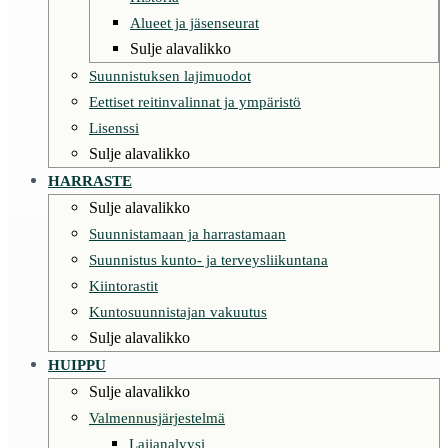
Alueet ja jäsenseurat
Sulje alavalikko
Suunnistuksen lajimuodot
Eettiset reitinvalinnat ja ympäristö
Lisenssi
Sulje alavalikko
HARRASTE
Sulje alavalikko
Suunnistamaan ja harrastamaan
Suunnistus kunto- ja terveysliikuntana
Kiintorastit
Kuntosuunnistajan vakuutus
Sulje alavalikko
HUIPPU
Sulje alavalikko
Valmennusjärjestelmä
Lajianalyysi