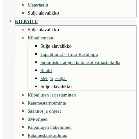
Materiaalit
Sulje alavalikko
KILPAILU
Sulje alavalikko
Kilpailemaan
Sulje alavalikko
Tapahtumat – Irma-Rastilippu
Suunnistusratojen taitotasot väriasteikolla
Ranki
SM-järjestäjät
Sulje alavalikko
Kilpailujen järjestäminen
Ratamestaritoiminta
Säännöt ja ohjeet
SM-ohjeet
Kilpailujen hakeminen
Ratamestarikoulutus