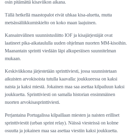
osin pitämättä kisaviikon aikana.
Tällä hetkellä maastopalot eivät uhkaa kisa-aluetta, mutta
metsässäliikkumiskielto on koko maan laajuinen.
Kansainvälinen suunnistusliitto IOF ja kisajärjestäjät ovat
laatineet pika-aikataululla uuden ohjelman nuorten MM-kisoihin.
Maanantain sprintti viedään läpi alkuperäisen suunnitelman
mukaan.
Keskiviikkona järjestetään sprinttiviesti, jossa suunnistetaan
aikuisten arvokisoista tutulla kaavalla: joukkueessa on kaksi
naista ja kaksi miestä. Jokainen maa saa asettaa kilpailuun kaksi
joukkuetta. Sprinttiviesti on samalla historian ensimmäinen
nuorten arvokisasprinttiviesti.
Perjantaina Portugalissa kilpaillaan miesten ja naisten erilliset
sprinttiviestit (urban sprint relay). Näissä viesteissä on kolme
osuutta ja jokainen maa saa asettaa viestiin kaksi joukkuetta.