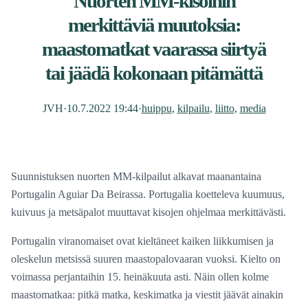
Nuorten MM-kisoihin
merkittäviä muutoksia:
maastomatkat vaarassa siirtyä
tai jäädä kokonaan pitämättä
JVH
·
10.7.2022 19:44
·
huippu
, 
kilpailu
, 
liitto
, 
media
Suunnistuksen nuorten MM-kilpailut alkavat maanantaina
Portugalin Aguiar Da Beirassa. Portugalia koetteleva kuumuus,
kuivuus ja metsäpalot muuttavat kisojen ohjelmaa merkittävästi.
Portugalin viranomaiset ovat kieltäneet kaiken liikkumisen ja
oleskelun metsissä suuren maastopalovaaran vuoksi. Kielto on
voimassa perjantaihin 15. heinäkuuta asti. Näin ollen kolme
maastomatkaa: pitkä matka, keskimatka ja viestit jäävät ainakin