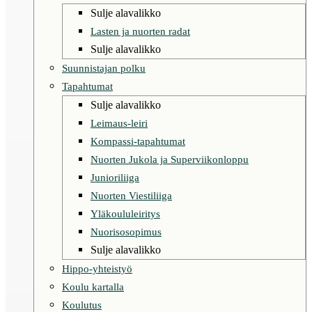
Sulje alavalikko
Lasten ja nuorten radat
Sulje alavalikko
Suunnistajan polku
Tapahtumat
Sulje alavalikko
Leimaus-leiri
Kompassi-tapahtumat
Nuorten Jukola ja Superviikonloppu
Junioriliiga
Nuorten Viestiliiga
Yläkoululeiritys
Nuorisosopimus
Sulje alavalikko
Hippo-yhteistyö
Koulu kartalla
Koulutus