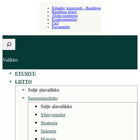
Kilpailut, kuntorastit – Rastilippu
Rastilipun ohjeet
Aloita suunnistus
Koulusuunnistus
Fin5
Kuvapankki
Etsi
Valikko
ETUSIVU
LIITTO
Sulje alavalikko
Suunnistusliitto
Sulje alavalikko
Yhteystiedot
Strategia
Säännöt
Historia