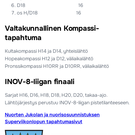
D18 16
os H/D18 16
Valtakunnallinen Kompassi-
tapahtuma
Kultakompassi H14 ja D14, yhteislähtö
Hopeakompassi H12 ja D12, väliaikalähtö
Pronssikompassi H10RR ja D10RR, väliaikalähtö
INOV-8-liigan finaali
Sarjat H16, D16, H18, D18, H20, D20, takaa-ajo.
Lähtöjärjestys perustuu INOV-8-liigan pistetilanteeseen.
Nuorten Jukolan ja nuorisosuunnistuksen
Superviikonlopun tapahtumasivut