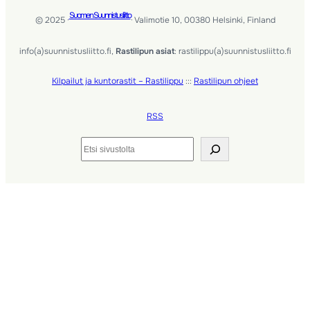
Suomen Suunnistusliitto
© 2025 ·
· Valimotie 10, 00380 Helsinki, Finland
info(a)suunnistusliitto.fi,
Rastilipun asiat
: rastilippu(a)suunnistusliitto.fi
Kilpailut ja kuntorastit – Rastilippu
:::
Rastilipun ohjeet
RSS
Etsi