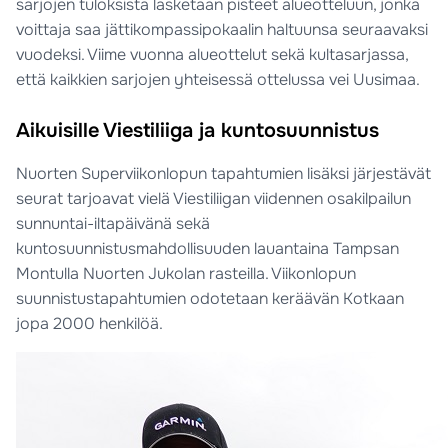
sarjojen tuloksista lasketaan pisteet alueotteluun, jonka
voittaja saa jättikompassipokaalin haltuunsa seuraavaksi
vuodeksi. Viime vuonna alueottelut sekä kultasarjassa,
että kaikkien sarjojen yhteisessä ottelussa vei Uusimaa.
Aikuisille Viestiliiga ja kuntosuunnistus
Nuorten Superviikonlopun tapahtumien lisäksi järjestävät
seurat tarjoavat vielä Viestiliigan viidennen osakilpailun
sunnuntai-iltapäivänä sekä
kuntosuunnistusmahdollisuuden lauantaina Tampsan
Montulla Nuorten Jukolan rasteilla. Viikonlopun
suunnistustapahtumien odotetaan keräävän Kotkaan
jopa 2000 henkilöä.