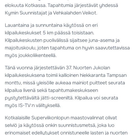
elokuuta Kotkassa. Tapahtumia järjestävät yhdessä
Kymin Suunnistajat ja Vehkalahden Veikot.
Lauantaina ja sunnuntaina käytössä on eri
kilpailukeskukset 5 km päässä toisistaan.
Kilpailukeskusten puolivälissä sijaitsee juna-asema ja
majoituskoulu, joten tapahtuma on hyvin saavutettavissa
myös joukkoliikenteellä.
Tänä vuonna järjestettävän 37. Nuorten Jukolan
kilpailukeskuksena toimii kallioinen hiekkaranta Tampsan
monttu, missä yleisölle aukeaa mainiot puitteet seurata
kilpailua livenä sekä tapahtumakeskukseen
pystytettävältä jätti-screeniltä. Kilpailua voi seurata
myös IS-TV:n välityksellä.
Kotkalaisille Superviikonlopun maastovalinnat olivat
selviö ja käytössä onkin suunnistusmetsä, joka luo
erinomaiset edellytykset onnistuneelle lasten ja nuorten