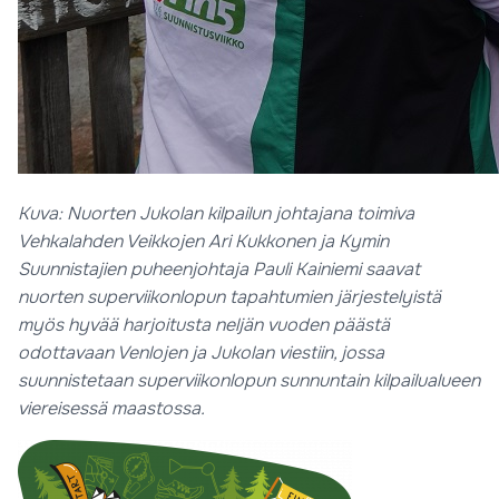
Kuva: Nuorten Jukolan kilpailun johtajana toimiva
Vehkalahden Veikkojen Ari Kukkonen ja Kymin
Suunnistajien puheenjohtaja Pauli Kainiemi saavat
nuorten superviikonlopun tapahtumien järjestelyistä
myös hyvää harjoitusta neljän vuoden päästä
odottavaan Venlojen ja Jukolan viestiin, jossa
suunnistetaan superviikonlopun sunnuntain kilpailualueen
viereisessä maastossa.