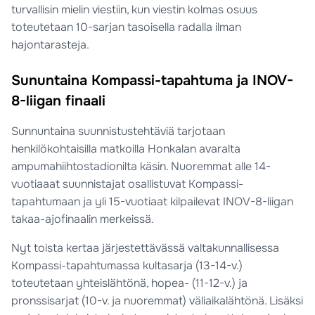
turvallisin mielin viestiin, kun viestin kolmas osuus
toteutetaan 10-sarjan tasoisella radalla ilman
hajontarasteja.
Sununtaina Kompassi-tapahtuma ja INOV-
8-liigan finaali
Sunnuntaina suunnistustehtäviä tarjotaan
henkilökohtaisilla matkoilla Honkalan avaralta
ampumahiihtostadionilta käsin. Nuoremmat alle 14-
vuotiaaat suunnistajat osallistuvat Kompassi-
tapahtumaan ja yli 15-vuotiaat kilpailevat INOV-8-liigan
takaa-ajofinaalin merkeissä.
Nyt toista kertaa järjestettävässä valtakunnallisessa
Kompassi-tapahtumassa kultasarja (13-14-v.)
toteutetaan yhteislähtönä, hopea- (11-12-v.) ja
pronssisarjat (10-v. ja nuoremmat) väliaikalähtönä. Lisäksi