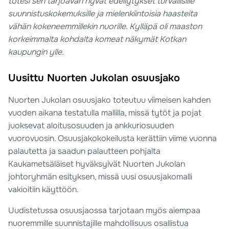
totesi sen tarjoavan hyvät edellytykset turvallisille
suunnistuskokemuksille ja mielenkiintoisia haasteita
vähän kokeneemmillekin nuorille. Kylläpä oli maaston
korkeimmalta kohdalta komeat näkymät Kotkan
kaupungin ylle.
Uusittu Nuorten Jukolan osuusjako
Nuorten Jukolan osuusjako toteutuu viimeisen kahden
vuoden aikana testatulla mallilla, missä tytöt ja pojat
juoksevat aloitusosuuden ja ankkuriosuuden
vuorovuosin. Osuusjakokokeilusta kerättiin viime vuonna
palautetta ja saadun palautteen pohjalta
Kaukametsäläiset hyväksyivät Nuorten Jukolan
johtoryhmän esityksen, missä uusi osuusjakomalli
vakioitiin käyttöön.
Uudistetussa osuusjaossa tarjotaan myös aiempaa
nuoremmille suunnistajille mahdollisuus osallistua