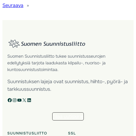
Seuraava
»
Suomen Suunnistusliitto tukee suunnistusseurojen
edellytyksiä tarjota laadukasta kilpailu-, nuoriso- ja
kuntosuunnistustoimintaa.
Suunnistuksen lajeja ovat suunnistus, hiihto-, pyörä- ja
tarkkuussuunnistus.
Facebook
Instagram
YouTube
X
LinkedIn
Tilaa uutiskirje
SUUNNISTUSLIITTO
SSL