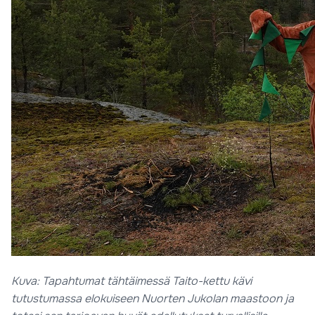
Kuva: Tapahtumat tähtäimessä Taito-kettu kävi
tutustumassa elokuiseen Nuorten Jukolan maastoon ja