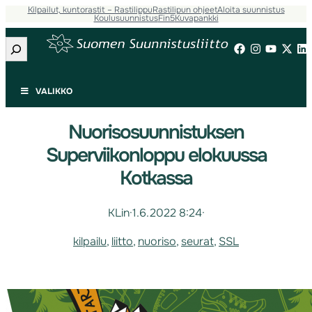
Kilpailut, kuntorastit – Rastilippu
Rastilipun ohjeet
Aloita suunnistus
Koulusuunnistus
Fin5
Kuvapankki
Etsi
VALIKKO
Nuorisosuunnistuksen
Superviikonloppu elokuussa
Kotkassa
KLin
·
1.6.2022 8:24
·
kilpailu
, 
liitto
, 
nuoriso
, 
seurat
, 
SSL