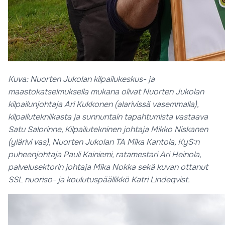
Kuva: Nuorten Jukolan kilpailukeskus- ja
maastokatselmuksella mukana olivat Nuorten Jukolan
kilpailunjohtaja Ari Kukkonen (alarivissä vasemmalla),
kilpailutekniikasta ja sunnuntain tapahtumista vastaava
Satu Salorinne, Kilpailutekninen johtaja Mikko Niskanen
(ylärivi vas), Nuorten Jukolan TA Mika Kantola, KyS:n
puheenjohtaja Pauli Kainiemi, ratamestari Ari Heinola,
palvelusektorin johtaja Mika Nokka sekä kuvan ottanut
SSL nuoriso- ja koulutuspäällikkö Katri Lindeqvist.