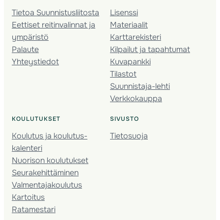
Tietoa Suunnistusliitosta
Lisenssi
Eettiset reitinvalinnat ja
Materiaalit
ympäristö
Karttarekisteri
Palaute
Kilpailut ja tapahtumat
Yhteystiedot
Kuvapankki
Tilastot
Suunnistaja-lehti
Verkkokauppa
KOULUTUKSET
SIVUSTO
Koulutus ja koulutus­
Tietosuoja
kalenteri
Nuorison koulutukset
Seura­kehittäminen
Valmentaja­koulutus
Kartoitus
Ratamestari