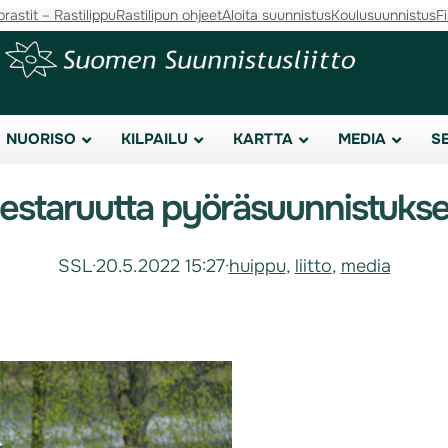
orastit – Rastilippu
Rastilipun ohjeet
Aloita suunnistus
Koulusuunnistus
F
NUORISO
KILPAILU
KARTTA
MEDIA
S
mestaruutta pyöräsuunnistuks
SSL
·
20.5.2022 15:27
·
huippu
, 
liitto
, 
media