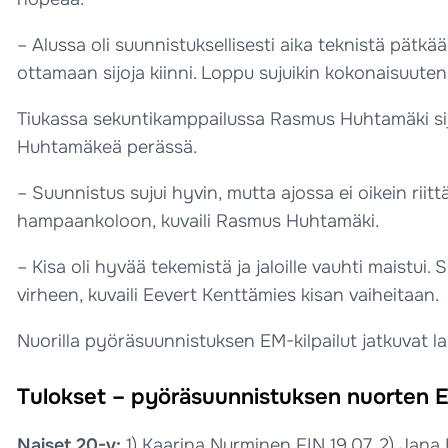
– Alussa oli suunnistuksellisesti aika teknistä pätkää
ottamaan sijoja kiinni. Loppu sujuikin kokonaisuuten
Tiukassa sekuntikamppailussa Rasmus Huhtamäki sijo
Huhtamäkeä perässä.
– Suunnistus sujui hyvin, mutta ajossa ei oikein riitt
hampaankoloon, kuvaili Rasmus Huhtamäki.
– Kisa oli hyvää tekemistä ja jaloille vauhti maistui
virheen, kuvaili Eevert Kenttämies kisan vaiheitaan.
Nuorilla pyöräsuunnistuksen EM-kilpailut jatkuvat la
Tulokset – pyöräsuunnistuksen nuorten EM
Naiset 20-v:
1) Kaarina Nurminen FIN 19.07, 2) Jana H