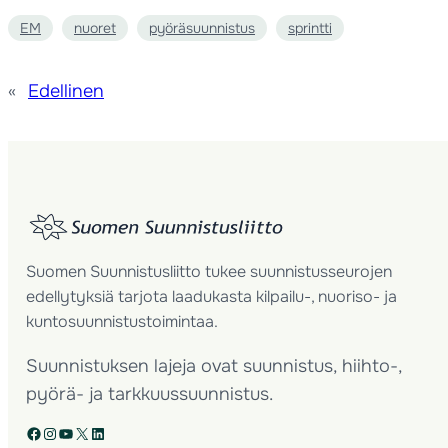
EM
nuoret
pyöräsuunnistus
sprintti
«
Edellinen
Suomen Suunnistusliitto tukee suunnistusseurojen
edellytyksiä tarjota laadukasta kilpailu-, nuoriso- ja
kuntosuunnistustoimintaa.
Suunnistuksen lajeja ovat suunnistus, hiihto-,
pyörä- ja tarkkuussuunnistus.
Facebook
Instagram
YouTube
X
LinkedIn