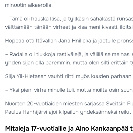
minuutin aikaerolla.
– Tämä oli hauska kisa, ja tykkäsin sähäkästä runsasra
välttämään tänään virheet ja kisa meni kivasti, iloit
Hopeaa otti Itävallan Jana Hnilicka ja jaetulle pro
– Radalla oli tiukkoja rastivälejä, ja välillä se meina
yhden sijan olla paremmin, mutta olen silti erittäin 
Silja Yli-Hietasen vauhti riitti myös kuuden parhaan
– Yksi pieni virhe minulle tuli, mutta muilta osin suun
Nuorten 20-vuotiaiden miesten sarjassa Sveitsin F
Paulus Hanhijärvi ajoi kilpailun yhdeksänneksi reilut
Mitaleja 17-vuotiaille ja Aino Kankaanpää 