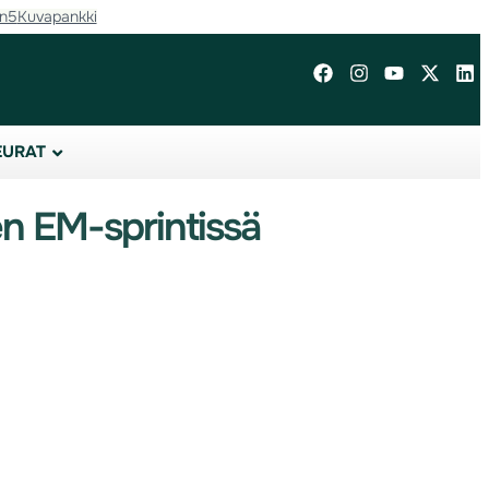
in5
Kuvapankki
EURAT
en EM-sprintissä