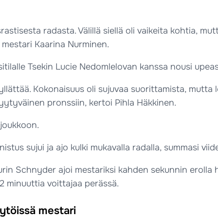
stisesta radasta. Välillä siellä oli vaikeita kohtia, mut
si mestari Kaarina Nurminen.
nssitilalle Tsekin Lucie Nedomlelovan kanssa nousi upe
si yllättää. Kokonaisuus oli sujuvaa suorittamista, mutta l
tyytyväinen pronssiin, kertoi Pihla Häkkinen.
 joukkoon.
nistus sujui ja ajo kulki mukavalla radalla, summasi viid
lurin Schnyder ajoi mestariksi kahden sekunnin eroll
 2 minuuttia voittajaa perässä.
tytöissä mestari