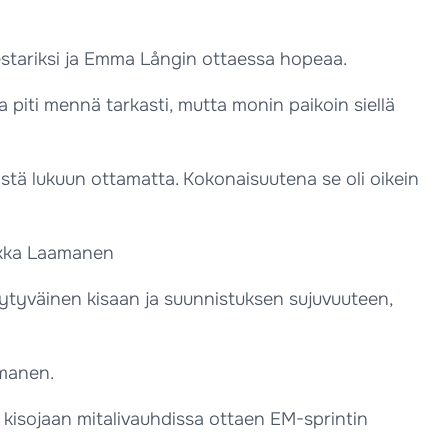
stariksi ja Emma Långin ottaessa hopeaa.
ssa piti mennä tarkasti, mutta monin paikoin siellä
stä lukuun ottamatta. Kokonaisuutena se oli oikein
iikka Laamanen
n tyytyväinen kisaan ja suunnistuksen sujuvuuteen,
amanen.
kisojaan mitalivauhdissa ottaen EM-sprintin