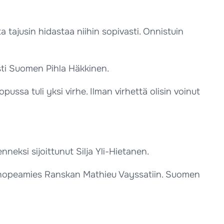
ta tajusin hidastaa niihin sopivasti. Onnistuin
asti Suomen Pihla Häkkinen.
opussa tuli yksi virhe. Ilman virhettä olisin voinut
enneksi sijoittunut Silja Yli-Hietanen.
a hopeamies Ranskan Mathieu Vayssatiin. Suomen