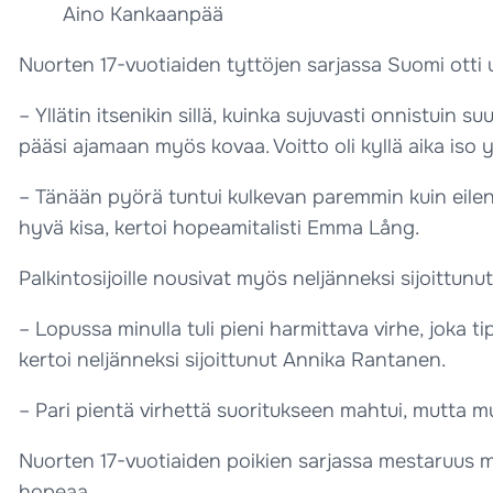
Aino Kankaanpää
Nuorten 17-vuotiaiden tyttöjen sarjassa Suomi ott
– Yllätin itsenikin sillä, kuinka sujuvasti onnistuin s
pääsi ajamaan myös kovaa. Voitto oli kyllä aika iso y
– Tänään pyörä tuntui kulkevan paremmin kuin eilen.
hyvä kisa, kertoi hopeamitalisti Emma Lång.
Palkintosijoille nousivat myös neljänneksi sijoit
– Lopussa minulla tuli pieni harmittava virhe, joka t
kertoi neljänneksi sijoittunut Annika Rantanen.
– Pari pientä virhettä suoritukseen mahtui, mutta 
Nuorten 17-vuotiaiden poikien sarjassa mestaruus 
hopeaa.