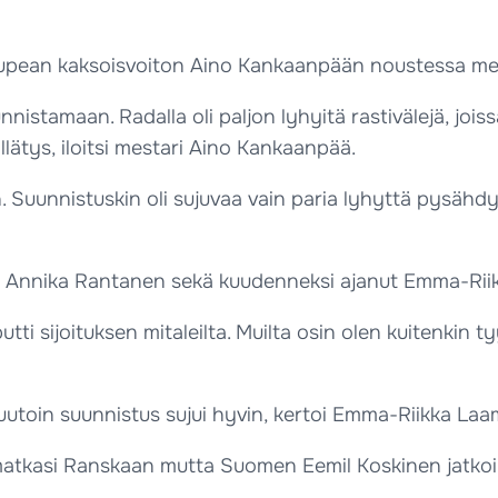
i upean kaksoisvoiton Aino Kankaanpään noustessa me
uunnistamaan. Radalla oli paljon lyhyitä rastivälejä, joi
llätys, iloitsi mestari Aino Kankaanpää.
 Suunnistuskin oli sujuvaa vain paria lyhyttä pysähdy
tunut Annika Rantanen sekä kuudenneksi ajanut Emma-R
iputti sijoituksen mitaleilta. Muilta osin olen kuitenki
muutoin suunnistus sujui hyvin, kertoi Emma-Riikka La
matkasi Ranskaan mutta Suomen Eemil Koskinen jatkoi 