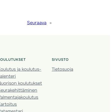
Seuraava
»
KOULUTUKSET
SIVUSTO
oulutus ja koulutus­
Tietosuoja
alenteri
Nuorison koulutukset
Seura­kehittäminen
almentaja­koulutus
artoitus
Ratamestari