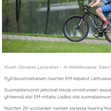
Kuvat: Donatas Lazauskas – Artikkelikuvassa: Kaar
Pyöräsuunnistuksen nuorten EM-kilpailut Liettuassa ja
Suomalaisnuoret jatkoivat kisoja onnistuneen avaus
yhteensä viisi EM-mitalia. Lisäksi viisi suomalaisn
Nuorten 20-vuotiaiden naisten sarjassa Kaarina Nurmi