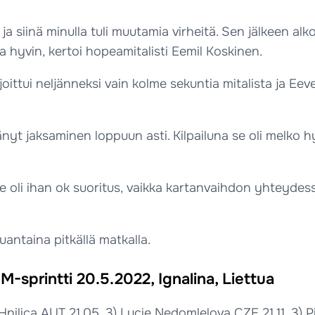
 ja siinä minulla tuli muutamia virheitä. Sen jälkeen al
a hyvin, kertoi hopeamitalisti Eemil Koskinen.
ittui neljänneksi vain kolme sekuntia mitalista ja Ee
änyt jaksaminen loppuun asti. Kilpailuna se oli melko hyv
. Se oli ihan ok suoritus, vaikka kartanvaihdon yhteyde
uantaina pitkällä matkalla.
-sprintti 20.5.2022, Ignalina, Liettua
nilica AUT 21.05, 3) Lucie Nedomlelova CZE 21.11, 3) Pi