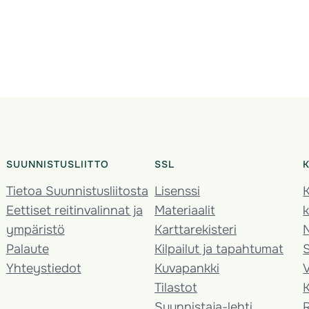
SUUNNISTUSLIITTO
SSL
Tietoa Suunnistusliitosta
Lisenssi
K
Eettiset reitinvalinnat ja
Materiaalit
k
ympäristö
Karttarekisteri
Palaute
Kilpailut ja tapahtumat
Yhteystiedot
Kuvapankki
V
Tilastot
K
Suunnistaja-lehti