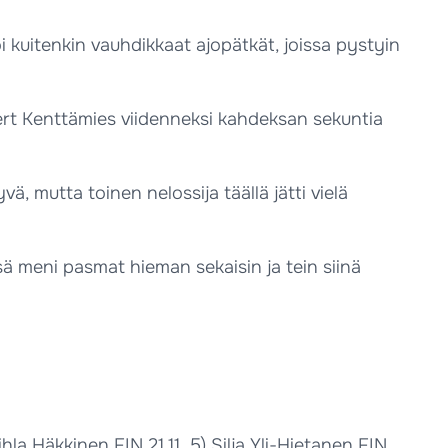
koi kuitenkin vauhdikkaat ajopätkät, joissa pystyin
vert Kenttämies viidenneksi kahdeksan sekuntia
ä, mutta toinen nelossija täällä jätti vielä
ssä meni pasmat hieman sekaisin ja tein siinä
hla Häkkinen FIN 21.11, 5) Silja Yli-Hietanen FIN