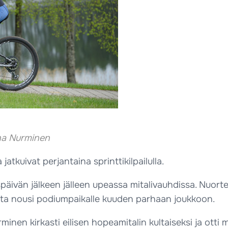
ina Nurminen
tkuivat perjantaina sprinttikilpailulla.
päivän jälkeen jälleen upeassa mitalivauhdissa. Nuort
uorta nousi podiumpaikalle kuuden parhaan joukkoon.
nen kirkasti eilisen hopeamitalin kultaiseksi ja otti 