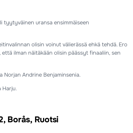
i oli tyytyväinen uransa ensimmäiseen
tinvalinnan olisin voinut välierässä ehkä tehdä. Ero
että ilman näitäkään olisin päässyt finaaliin, sen
ja Norjan Andrine Benjaminsenia.
 Harju.
, Borås, Ruotsi