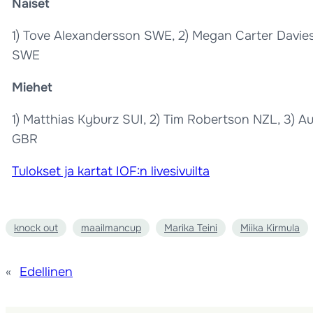
Naiset
1) Tove Alexandersson SWE, 2) Megan Carter Davie
SWE
Miehet
1) Matthias Kyburz SUI, 2) Tim Robertson NZL, 3) A
GBR
Tulokset ja kartat IOF:n livesivuilta
knock out
maailmancup
Marika Teini
Miika Kirmula
«
Edellinen