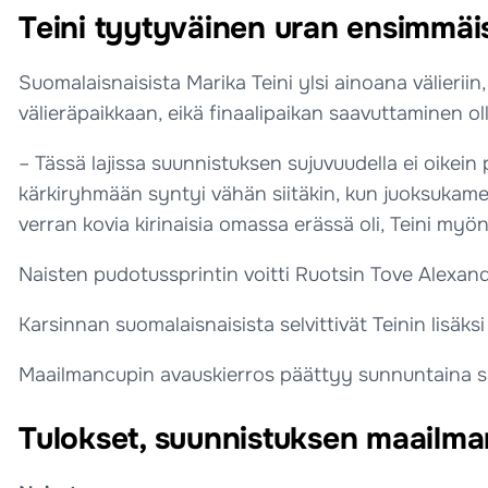
Teini tyytyväinen uran ensimmäi
Suomalaisnaisista Marika Teini ylsi ainoana välierii
välieräpaikkaan, eikä finaalipaikan saavuttaminen o
– Tässä lajissa suunnistuksen sujuvuudella ei oikei
kärkiryhmään syntyi vähän siitäkin, kun juoksukamera
verran kovia kirinaisia omassa erässä oli, Teini myön
Naisten pudotussprintin voitti Ruotsin Tove Alexa
Karsinnan suomalaisnaisista selvittivät Teinin lisäks
Maailmancupin avauskierros päättyy sunnuntaina spr
Tulokset, suunnistuksen maailman