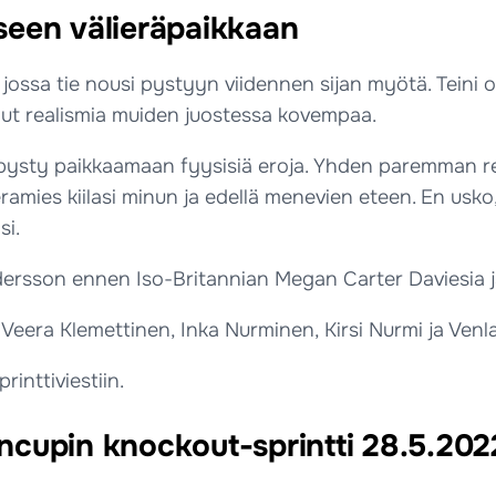
seen välieräpaikkaan
n, jossa tie nousi pystyyn viidennen sijan myötä. Tein
llut realismia muiden juostessa kovempaa.
n pysty paikkaamaan fyysisiä eroja. Yhden paremman rei
mies kiilasi minun ja edellä menevien eteen. En usko, 
si.
ndersson ennen Iso-Britannian Megan Carter Daviesia 
i Veera Klemettinen, Inka Nurminen, Kirsi Nurmi ja Venla
inttiviestiin.
cupin knockout-sprintti 28.5.2022