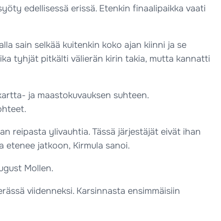
yöty edellisessä erissä. Etenkin finaalipaikka vaati
alla sain selkää kuitenkin koko ajan kiinni ja se
ka tyhjät pitkälti välierän kirin takia, mutta kannatti
kartta- ja maastokuvauksen suhteen.
ohteet.
an reipasta ylivauhtia. Tässä järjestäjät eivät ihan
ta etenee jatkoon, Kirmula sanoi.
ugust Mollen.
erässä viidenneksi. Karsinnasta ensimmäisiin