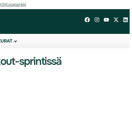
in5
Kuvapankki
EURAT
ut-sprintissä