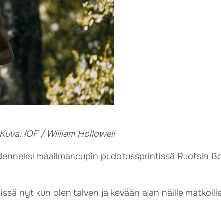
 Kuva: IOF / William Hollowell
enneksi maailmancupin pudotussprintissä Ruotsin Borås
ntissä nyt kun olen talven ja kevään ajan näille matk