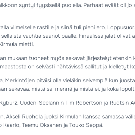
kkoon syntyi fyysisellä puolella. Parhaat eväät oli jo s
a viimeiselle rastille ja siinä tuli pieni ero. Loppusuor
ellaista vauhtia saanut päälle. Finaalissa jalat olivat ai
Kirmula mietti.
lan mukaan tuoneet myös sekavat järjestelyt etenkin 
maastosta on selvästi nähtävissä sallitut ja kielletyt k
. Merkintöjen pitäisi olla vieläkin selvempiä kun juosta
än sekavaa, mistä sai mennä ja mistä ei, ja kuka lopul
as Kyburz, Uuden-Seelannin Tim Robertson ja Ruotsin A
en. Akseli Ruohola juoksi Kirmulan kanssa samassa väli
to Kaario, Teemu Oksanen ja Touko Seppä.