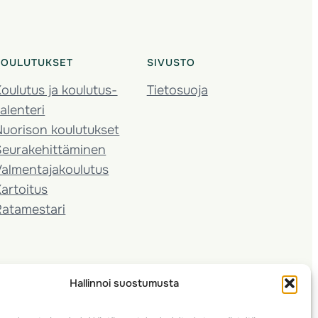
KOULUTUKSET
SIVUSTO
oulutus ja koulutus­
Tietosuoja
alenteri
Nuorison koulutukset
Seura­kehittäminen
almentaja­koulutus
artoitus
Ratamestari
Hallinnoi suostumusta