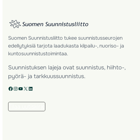
Suomen Suunnistusliitto tukee suunnistusseurojen
edellytyksiä tarjota laadukasta kilpailu-, nuoriso- ja
kuntosuunnistustoimintaa.
Suunnistuksen lajeja ovat suunnistus, hiihto-,
pyörä- ja tarkkuussuunnistus.
Facebook
Instagram
YouTube
X
LinkedIn
Tilaa uutiskirje