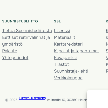
SUUNNISTUSLIITTO
SSL
Tietoa Suunnistusliitosta
Lisenssi
K
Eettiset reitinvalinnat ja
Materiaalit
k
ympäristö
Karttarekisteri
Palaute
Kilpailut ja tapahtumat
Yhteystiedot
Kuvapankki
V
Tilastot
K
Suunnistaja-lehti
Verkkokauppa
Suomen Suunnistusliitto
© 2025 ·
· Valimotie 10, 00380 Helsinki, Finland