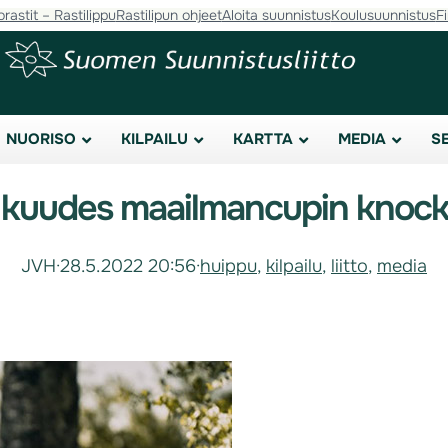
orastit – Rastilippu
Rastilipun ohjeet
Aloita suunnistus
Koulusuunnistus
F
NUORISO
KILPAILU
KARTTA
MEDIA
S
 kuudes maailmancupin knocko
JVH
·
28.5.2022 20:56
·
huippu
, 
kilpailu
, 
liitto
, 
media