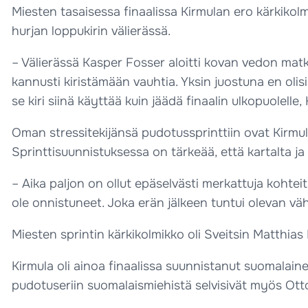
Miesten tasaisessa finaalissa Kirmulan ero kärkikolmi
hurjan loppukirin välierässä.
– Välierässä Kasper Fosser aloitti kovan vedon matkall
kannusti kiristämään vauhtia. Yksin juostuna en olisi s
se kiri siinä käyttää kuin jäädä finaalin ulkopuolelle, 
Oman stressitekijänsä pudotussprinttiin ovat Kirmu
Sprinttisuunnistuksessa on tärkeää, että kartalta ja 
– Aika paljon on ollut epäselvästi merkattuja kohteita
ole onnistuneet. Joka erän jälkeen tuntui olevan väh
Miesten sprintin kärkikolmikko oli Sveitsin Matthi
Kirmula oli ainoa finaalissa suunnistanut suomalain
pudotuseriin suomalaismiehistä selvisivät myös Ot