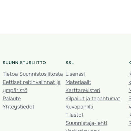
SUUNNISTUSLIITTO
SSL
Tietoa Suunnistusliitosta
Lisenssi
K
Eettiset reitinvalinnat ja
Materiaalit
k
ympäristö
Karttarekisteri
Palaute
Kilpailut ja tapahtumat
Yhteystiedot
Kuvapankki
V
Tilastot
K
Suunnistaja-lehti