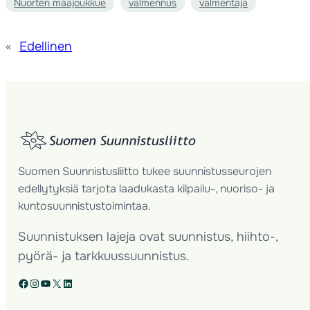
Nuorten maajoukkue
valmennus
valmentaja
«
Edellinen
Suomen Suunnistusliitto tukee suunnistusseurojen
edellytyksiä tarjota laadukasta kilpailu-, nuoriso- ja
kuntosuunnistustoimintaa.
Suunnistuksen lajeja ovat suunnistus, hiihto-,
pyörä- ja tarkkuussuunnistus.
Facebook
Instagram
YouTube
X
LinkedIn