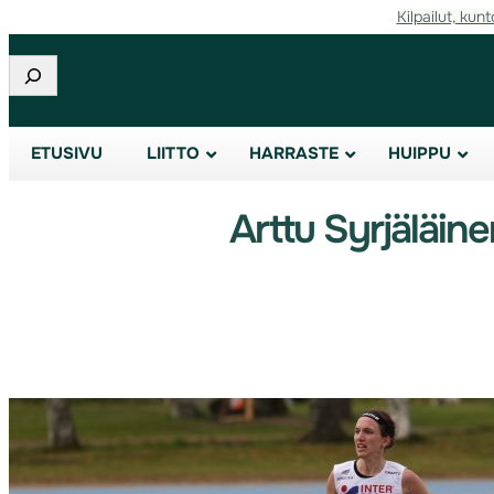
Kilpailut, kunt
Etsi
ETUSIVU
LIITTO
HARRASTE
HUIPPU
Arttu Syrjäläin