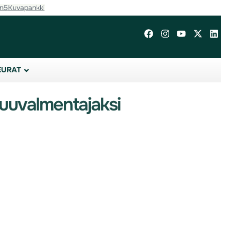
in5
Kuvapankki
EURAT
uuvalmentajaksi