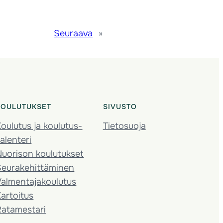
Seuraava
»
KOULUTUKSET
SIVUSTO
oulutus ja koulutus­
Tietosuoja
alenteri
Nuorison koulutukset
Seura­kehittäminen
almentaja­koulutus
artoitus
Ratamestari