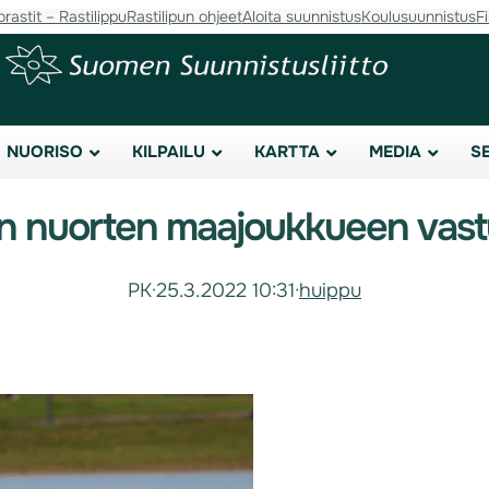
orastit – Rastilippu
Rastilipun ohjeet
Aloita suunnistus
Koulusuunnistus
F
NUORISO
KILPAILU
KARTTA
MEDIA
S
en nuorten maajoukkueen vast
PK
·
25.3.2022 10:31
·
huippu