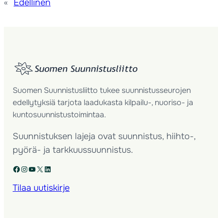
«
Edellinen
Suomen Suunnistusliitto tukee suunnistusseurojen
edellytyksiä tarjota laadukasta kilpailu-, nuoriso- ja
kuntosuunnistustoimintaa.
Suunnistuksen lajeja ovat suunnistus, hiihto-,
pyörä- ja tarkkuussuunnistus.
Facebook
Instagram
YouTube
X
LinkedIn
Tilaa uutiskirje