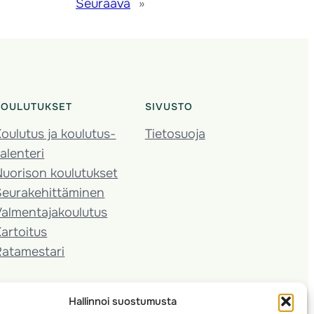
Seuraava
»
KOULUTUKSET
SIVUSTO
oulutus ja koulutus­
Tietosuoja
alenteri
Nuorison koulutukset
Seura­kehittäminen
almentaja­koulutus
artoitus
Ratamestari
Hallinnoi suostumusta