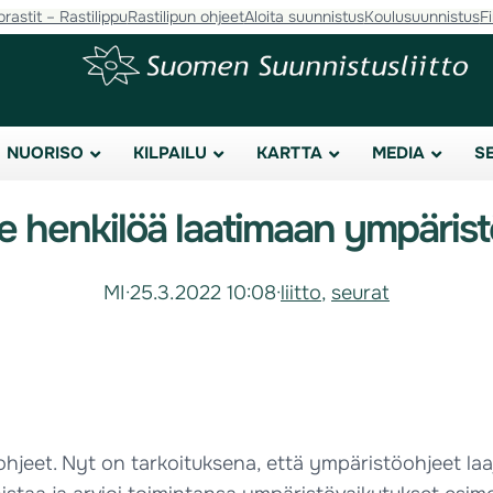
orastit – Rastilippu
Rastilipun ohjeet
Aloita suunnistus
Koulusuunnistus
F
NUORISO
KILPAILU
KARTTA
MEDIA
S
ee henkilöä laatimaan ympäri
MI
·
25.3.2022 10:08
·
liitto
, 
seurat
töohjeet. Nyt on tarkoituksena, että ympäristöohjeet 