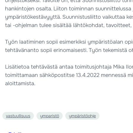
ohjeistukseksi. Tavoite on, että Suunnistusliitto tu
hankintojen osalta. Liiton toiminnan suunnittelussa
ympäristökestävyyttä. Suunnistusliitto vaikuttaa k
tai -ohjelman tulee sisältää lähtökohdat, tavoitteet,
Työn laatiminen sopii esimerkiksi ympäristöalan opi
tehtävänanto sopii erinomaisesti. Työn tekemistä o
Lisätietoa tehtävästä antaa toimitusjohtaja Mika I
toimittamaan sähköpostitse 13.4.2022 mennessä mik
aloittamista.
vastuullisuus
ymparistö
ympäristöohje