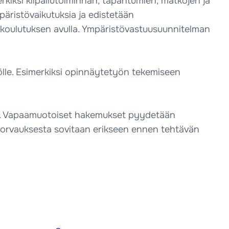
erkiksi kilpailutoiminnan, tapahtumien, matkojen ja
päristövaikutuksia ja edistetään
a koulutuksen avulla. Ympäristövastuusuunnitelman
lölle. Esimerkiksi opinnäytetyön tekemiseen
.fi). Vapaamuotoiset hakemukset pyydetään
korvauksesta sovitaan erikseen ennen tehtävän