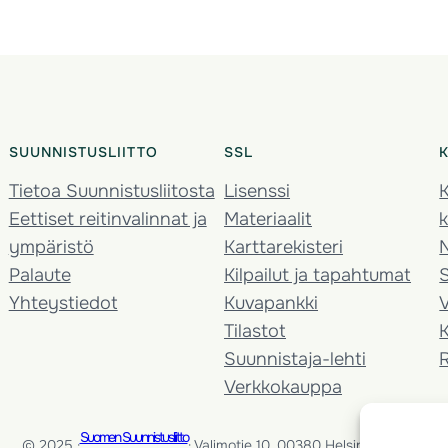
SUUNNISTUSLIITTO
SSL
Tietoa Suunnistusliitosta
Lisenssi
K
Eettiset reitinvalinnat ja
Materiaalit
k
ympäristö
Karttarekisteri
Palaute
Kilpailut ja tapahtumat
Yhteystiedot
Kuvapankki
V
Tilastot
K
Suunnistaja-lehti
Verkkokauppa
Suomen Suunnistusliitto
© 2025 ·
· Valimotie 10, 00380 Helsinki, Finland