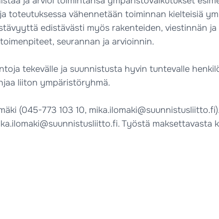
nnistaa ja arvioi toimintansa ympäristövaikutukset esim
 ja toteutuksessa vähennetään toiminnan kielteisiä ym
estävyyttä edistävästi myös rakenteiden, viestinnän j
 toimenpiteet, seurannan ja arvioinnin.
ntoja tekevälle ja suunnistusta hyvin tuntevalle henki
hjaa liiton ympäristöryhmä.
lomäki (045-773 103 10, mika.ilomaki@suunnistusliitto
a.ilomaki@suunnistusliitto.fi. Työstä maksettavasta 