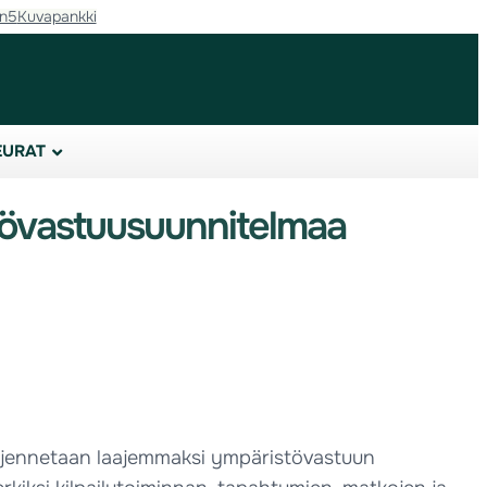
in5
Kuvapankki
EURAT
stövastuusuunnitelmaa
laajennetaan laajemmaksi ympäristövastuun