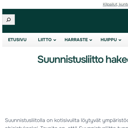
Kilpailut, kunt
Etsi
ETUSIVU
LIITTO
HARRASTE
HUIPPU
Suunnistusliitto hak
Suunnistusliitolla on kotisivuilta löytyvät ympäris