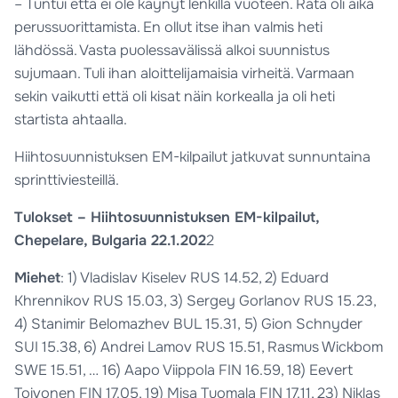
– Tuntui että ei ole käynyt lenkillä vuoteen. Rata oli aika
perussuorittamista. En ollut itse ihan valmis heti
lähdössä. Vasta puolessavälissä alkoi suunnistus
sujumaan. Tuli ihan aloittelijamaisia virheitä. Varmaan
sekin vaikutti että oli kisat näin korkealla ja oli heti
startista ahtaalla.
Hiihtosuunnistuksen EM-kilpailut jatkuvat sunnuntaina
sprinttiviesteillä.
Tulokset – Hiihtosuunnistuksen EM-kilpailut,
Chepelare, Bulgaria 22.1.202
2
Miehet
: 1) Vladislav Kiselev RUS 14.52, 2) Eduard
Khrennikov RUS 15.03, 3) Sergey Gorlanov RUS 15.23,
4) Stanimir Belomazhev BUL 15.31, 5) Gion Schnyder
SUI 15.38, 6) Andrei Lamov RUS 15.51, Rasmus Wickbom
SWE 15.51, … 16) Aapo Viippola FIN 16.59, 18) Eevert
Toivonen FIN 17.05, 19) Misa Tuomala FIN 17.11, 23) Niklas