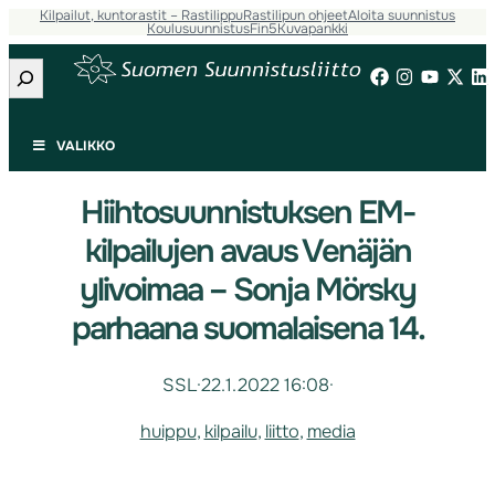
Kilpailut, kuntorastit – Rastilippu
Rastilipun ohjeet
Aloita suunnistus
Koulusuunnistus
Fin5
Kuvapankki
Etsi
VALIKKO
Hiihtosuunnistuksen EM-
kilpailujen avaus Venäjän
ylivoimaa – Sonja Mörsky
parhaana suomalaisena 14.
SSL
·
22.1.2022 16:08
·
huippu
, 
kilpailu
, 
liitto
, 
media