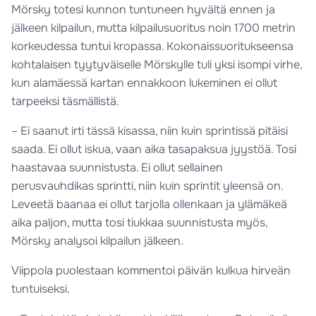
Mörsky totesi kunnon tuntuneen hyvältä ennen ja
jälkeen kilpailun, mutta kilpailusuoritus noin 1700 metrin
korkeudessa tuntui kropassa. Kokonaissuoritukseensa
kohtalaisen tyytyväiselle Mörskylle tuli yksi isompi virhe,
kun alamäessä kartan ennakkoon lukeminen ei ollut
tarpeeksi täsmällistä.
– Ei saanut irti tässä kisassa, niin kuin sprintissä pitäisi
saada. Ei ollut iskua, vaan aika tasapaksua jyystöä. Tosi
haastavaa suunnistusta. Ei ollut sellainen
perusvauhdikas sprintti, niin kuin sprintit yleensä on.
Leveetä baanaa ei ollut tarjolla ollenkaan ja ylämäkeä
aika paljon, mutta tosi tiukkaa suunnistusta myös,
Mörsky analysoi kilpailun jälkeen.
Viippola puolestaan kommentoi päivän kulkua hirveän
tuntuiseksi.