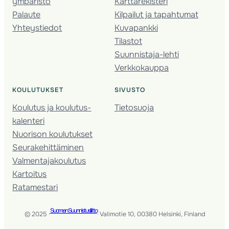
ympäristö
Karttarekisteri
Palaute
Kilpailut ja tapahtumat
Yhteystiedot
Kuvapankki
Tilastot
Suunnistaja-lehti
Verkkokauppa
KOULUTUKSET
SIVUSTO
Koulutus ja koulutus­
Tietosuoja
kalenteri
Nuorison koulutukset
Seura­kehittäminen
Valmentaja­koulutus
Kartoitus
Ratamestari
Suomen Suunnistusliitto
© 2025 ·
· Valimotie 10, 00380 Helsinki, Finland