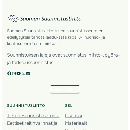
Suomen Suunnistusliitto tukee suunnistusseurojen
edellytyksiä tarjota laadukasta kilpailu-, nuoriso- ja
kuntosuunnistustoimintaa.
Suunnistuksen lajeja ovat suunnistus, hiihto-, pyörä-
ja tarkkuussuunnistus.
Facebook
Instagram
YouTube
X
LinkedIn
Tilaa uutiskirje
SUUNNISTUSLIITTO
SSL
Tietoa Suunnistusliitosta
Lisenssi
Eettiset reitinvalinnat ja
Materiaalit