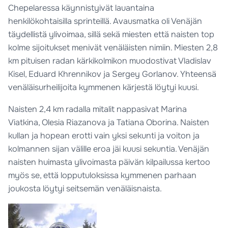
Chepelaressa käynnistyivät lauantaina
henkilökohtaisilla sprinteillä. Avausmatka oli Venäjän
täydellistä ylivoimaa, sillä sekä miesten että naisten top
kolme sijoitukset menivät venäläisten nimiin. Miesten 2,8
km pituisen radan kärkikolmikon muodostivat Vladislav
Kisel, Eduard Khrennikov ja Sergey Gorlanov. Yhteensä
venäläisurheilijoita kymmenen kärjestä löytyi kuusi.
Naisten 2,4 km radalla mitalit nappasivat Marina
Viatkina, Olesia Riazanova ja Tatiana Oborina. Naisten
kullan ja hopean erotti vain yksi sekunti ja voiton ja
kolmannen sijan välille eroa jäi kuusi sekuntia. Venäjän
naisten huimasta ylivoimasta päivän kilpailussa kertoo
myös se, että lopputuloksissa kymmenen parhaan
joukosta löytyi seitsemän venäläisnaista.