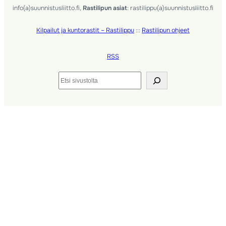
info(a)suunnistusliitto.fi,
Rastilipun asiat
: rastilippu(a)suunnistusliitto.fi
Kilpailut ja kuntorastit – Rastilippu
:::
Rastilipun ohjeet
RSS
Etsi