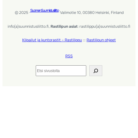
Suomen Suunnistusliitto
© 2025 ·
· Valimotie 10, 00380 Helsinki, Finland
info(a)suunnistusliitto.fi,
Rastilipun asiat
: rastilippu(a)suunnistusliitto.fi
Kilpailut ja kuntorastit – Rastilippu
:::
Rastilipun ohjeet
RSS
Etsi