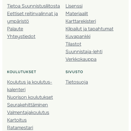
Tietoa Suunnistusliitosta
Lisenssi
Eettiset reitinvalinnat ja
Materiaalit
ympäristö
Karttarekisteri
Palaute
Kilpailut ja tapahtumat
Yhteystiedot
Kuvapankki
Tilastot
Suunnistaja-lehti
Verkkokauppa
KOULUTUKSET
SIVUSTO
Koulutus ja koulutus­
Tietosuoja
kalenteri
Nuorison koulutukset
Seura­kehittäminen
Valmentaja­koulutus
Kartoitus
Ratamestari