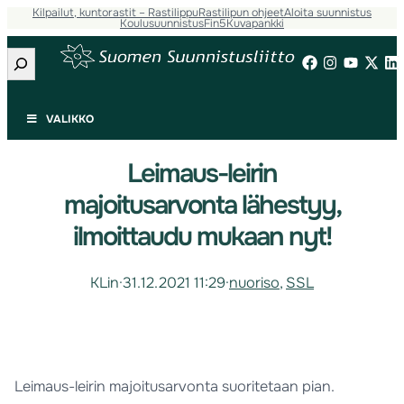
Kilpailut, kuntorastit – Rastilippu
Rastilipun ohjeet
Aloita suunnistus
Koulusuunnistus
Fin5
Kuvapankki
Etsi
VALIKKO
Leimaus-leirin
majoitusarvonta lähestyy,
ilmoittaudu mukaan nyt!
KLin
·
31.12.2021 11:29
·
nuoriso
, 
SSL
Leimaus-leirin majoitusarvonta suoritetaan pian.