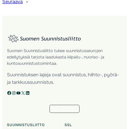
Seuraava
»
Suomen Suunnistusliitto tukee suunnistusseurojen
edellytyksiä tarjota laadukasta kilpailu-, nuoriso- ja
kuntosuunnistustoimintaa.
Suunnistuksen lajeja ovat suunnistus, hiihto-, pyörä-
ja tarkkuussuunnistus.
Facebook
Instagram
YouTube
X
LinkedIn
Tilaa uutiskirje
SUUNNISTUSLIITTO
SSL