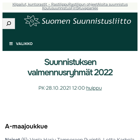
Kilpailut, kuntorastit – Rastilippu
Rastilipun ohjeet
Aloita suunnistus
Koulusuunnistus
Fin5
Kuvapankki
Etsi
VALIKKO
Suunnistuksen
valmennusryhmät 2022
PK
·
28.10.2021 12:00
·
huippu
A-maajoukkue
Naiset
(5): Venla Harju Tampereen Pyrintö, Lotta Karhola