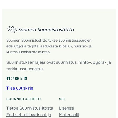
Suomen Suunnistusliitto tukee suunnistusseurojen
edellytyksiä tarjota laadukasta kilpailu-, nuoriso- ja
kuntosuunnistustoimintaa.
Suunnistuksen lajeja ovat suunnistus, hiihto-, pyörä- ja
tarkkuussuunnistus.
Facebook
Instagram
YouTube
X
LinkedIn
Tilaa uutiskirje
SUUNNISTUSLIITTO
SSL
Tietoa Suunnistusliitosta
Lisenssi
Eettiset reitinvalinnat ja
Materiaalit