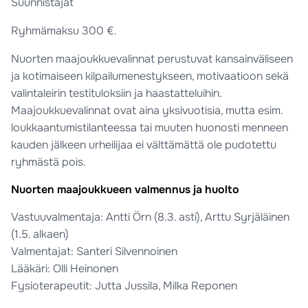
Suunnistajat
Ryhmämaksu 300 €.
Nuorten maajoukkuevalinnat perustuvat kansainväliseen
ja kotimaiseen kilpailumenestykseen, motivaatioon sekä
valintaleirin testituloksiin ja haastatteluihin.
Maajoukkuevalinnat ovat aina yksivuotisia, mutta esim.
loukkaantumistilanteessa tai muuten huonosti menneen
kauden jälkeen urheilijaa ei välttämättä ole pudotettu
ryhmästä pois.
Nuorten maajoukkueen valmennus ja huolto
Vastuuvalmentaja: Antti Örn (8.3. asti), Arttu Syrjäläinen
(1.5. alkaen)
Valmentajat: Santeri Silvennoinen
Lääkäri: Olli Heinonen
Fysioterapeutit: Jutta Jussila, Milka Reponen