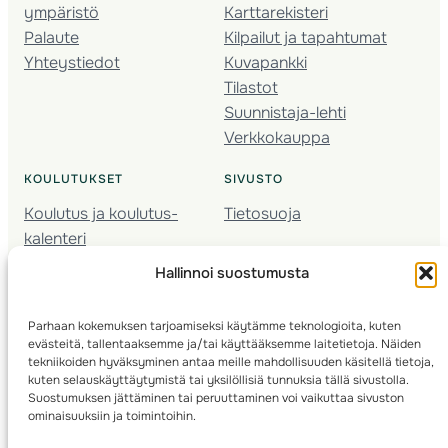
ympäristö
Karttarekisteri
Palaute
Kilpailut ja tapahtumat
Yhteystiedot
Kuvapankki
Tilastot
Suunnistaja-lehti
Verkkokauppa
KOULUTUKSET
SIVUSTO
Koulutus ja koulutus­
Tietosuoja
kalenteri
Nuorison koulutukset
Hallinnoi suostumusta
Seura­kehittäminen
Valmentaja­koulutus
Parhaan kokemuksen tarjoamiseksi käytämme teknologioita, kuten
Kartoitus
evästeitä, tallentaaksemme ja/tai käyttääksemme laitetietoja. Näiden
Ratamestari
tekniikoiden hyväksyminen antaa meille mahdollisuuden käsitellä tietoja,
kuten selauskäyttäytymistä tai yksilöllisiä tunnuksia tällä sivustolla.
Suostumuksen jättäminen tai peruuttaminen voi vaikuttaa sivuston
Suomen Suunnistusliitto
© 2025 ·
· Valimotie 10, 00380 Helsinki, Finland
ominaisuuksiin ja toimintoihin.