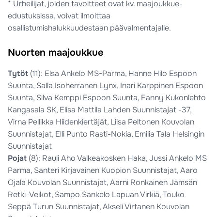
* Urheilijat, joiden tavoitteet ovat kv. maajoukkue-
edustuksissa, voivat ilmoittaa
osallistumishalukkuudestaan päävalmentajalle.
Nuorten maajoukkue
Tytöt
(11): Elsa Ankelo MS-Parma, Hanne Hilo Espoon
Suunta, Salla Isoherranen Lynx, Inari Karppinen Espoon
Suunta, Silva Kemppi Espoon Suunta, Fanny Kukonlehto
Kangasala SK, Elisa Mattila Lahden Suunnistajat -37,
Virna Pellikka Hiidenkiertäjät, Liisa Peltonen Kouvolan
Suunnistajat, Elli Punto Rasti-Nokia, Emilia Tala Helsingin
Suunnistajat
Pojat
(8): Rauli Aho Valkeakosken Haka, Jussi Ankelo MS
Parma, Santeri Kirjavainen Kuopion Suunnistajat, Aaro
Ojala Kouvolan Suunnistajat, Aarni Ronkainen Jämsän
Retki-Veikot, Sampo Sankelo Lapuan Virkiä, Touko
Seppä Turun Suunnistajat, Akseli Virtanen Kouvolan