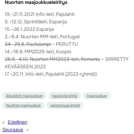
Nuorten maajoukkueleiritys
19.–21.11.2021 Info-leiri, Pajulahti
5.–12.12. Sprinttileiri, Espanja
15.–26.1.2022 Espanja
2.–9.4. Nuorten MM-leiri, Portugali
24.–29.8. Rautalampi
– PERUTTU
14.–18.9. MM2025-leiri, Kuopio
26.9.–4.10. Nuorten MM2023-leiri, Romania
– SIIRRETTY
KEVÄÄSEEN 2023
17.–20.11. Info-leiri, Pajulahti (2023 ryhmät)
Aikuisten maajoukkue
haastajaryhmä
maajoukkue
Nuorten maajoukkue
valmennusryhmät
«
Edellinen
Seuraava
»