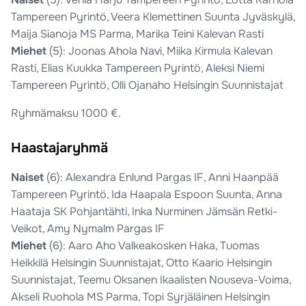
Tampereen Pyrintö, Veera Klemettinen Suunta Jyväskylä,
Maija Sianoja MS Parma, Marika Teini Kalevan Rasti
Miehet
(5): Joonas Ahola Navi, Miika Kirmula Kalevan
Rasti, Elias Kuukka Tampereen Pyrintö, Aleksi Niemi
Tampereen Pyrintö, Olli Ojanaho Helsingin Suunnistajat
Ryhmämaksu 1000 €.
Haastajaryhmä
Naiset
(6): Alexandra Enlund Pargas IF, Anni Haanpää
Tampereen Pyrintö, Ida Haapala Espoon Suunta, Anna
Haataja SK Pohjantähti, Inka Nurminen Jämsän Retki-
Veikot, Amy Nymalm Pargas IF
Miehet
(6): Aaro Aho Valkeakosken Haka, Tuomas
Heikkilä Helsingin Suunnistajat, Otto Kaario Helsingin
Suunnistajat, Teemu Oksanen Ikaalisten Nouseva-Voima,
Akseli Ruohola MS Parma, Topi Syrjäläinen Helsingin