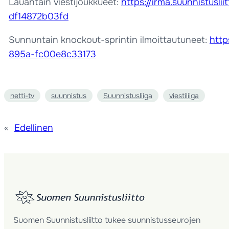
Lauantain viestijoukkueet:
https://irma.suunnistus
df14872b03fd
Sunnuntain knockout-sprintin ilmoittautuneet:
http
895a-fc00e8c33173
netti-tv
suunnistus
Suunnistusliiga
viestiliiga
«
Edellinen
Suomen Suunnistusliitto tukee suunnistusseurojen