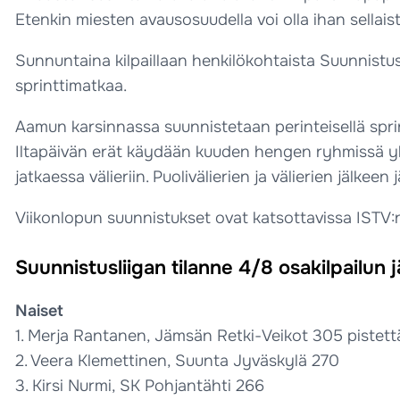
Etenkin miesten avausosuudella voi olla ihan sellai
Sunnuntaina kilpaillaan henkilökohtaista Suunnistus
sprinttimatkaa.
Aamun karsinnassa suunnistetaan perinteisellä sprint
Iltapäivän erät käydään kuuden hengen ryhmissä yht
jatkaessa välieriin. Puolivälierien ja välierien jälkee
Viikonlopun suunnistukset ovat katsottavissa ISTV:n
Suunnistusliigan tilanne 4/8 osakilpailun 
Naiset
1. Merja Rantanen, Jämsän Retki-Veikot 305 pistett
2. Veera Klemettinen, Suunta Jyväskylä 270
3. Kirsi Nurmi, SK Pohjantähti 266