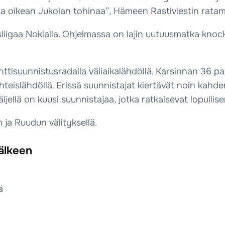
sta oikean Jukolan tohinaa”, Hämeen Rastiviestin ratam
liigaa Nokialla. Ohjelmassa on lajin uutuusmatka knock
tisuunnistusradalla väliaikalähdöllä. Karsinnan 36 para
eislähdöllä. Erissä suunnistajat kiertävät noin kahde
n jäljellä on kuusi suunnistajaa, jotka ratkaisevat lopul
 ja Ruudun välityksellä.
jälkeen
ä