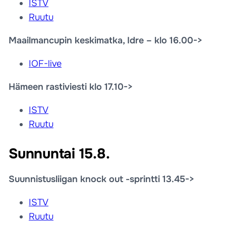
ISTV
Ruutu
Maailmancupin keskimatka, Idre – klo 16.00->
IOF-live
Hämeen rastiviesti klo 17.10->
ISTV
Ruutu
Sunnuntai 15.8.
Suunnistusliigan knock out -sprintti 13.45->
ISTV
Ruutu