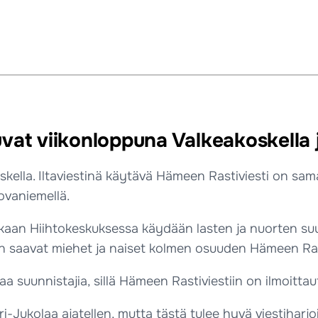
kuvat viikonloppuna Valkeakoskella 
skella. Iltaviestinä käytävä Hämeen Rastiviesti on sam
ovaniemellä.
n Hiihtokeskuksessa käydään lasten ja nuorten suurvi
ron saavat miehet ja naiset kolmen osuuden Hämeen Ras
staa suunnistajia, sillä Hämeen Rastiviestiin on ilmoitt
iiri-Jukolaa ajatellen, mutta tästä tulee hyvä viestihar