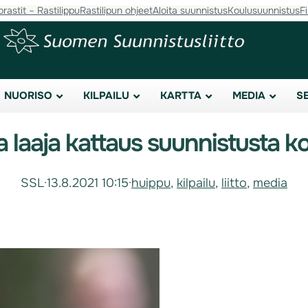
orastit – Rastilippu
Rastilipun ohjeet
Aloita suunnistus
Koulusuunnistus
F
NUORISO
KILPAILU
KARTTA
MEDIA
S
 laaja kattaus suunnistusta k
SSL
·
13.8.2021 10:15
·
huippu
, 
kilpailu
, 
liitto
, 
media