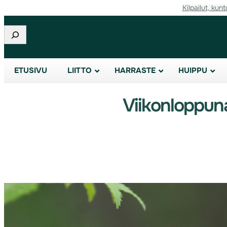
Kilpailut, kunt
Etsi
ETUSIVU
LIITTO
HARRASTE
HUIPPU
Viikonloppuna