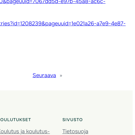
208260&pageuuid=7067dd5d-e97b-45a8-ac6c-
n/entries?id=1208239&pageuuid=1e021a26-a7e9-4e87-
Seuraava
»
KOULUTUKSET
SIVUSTO
oulutus ja koulutus­
Tietosuoja