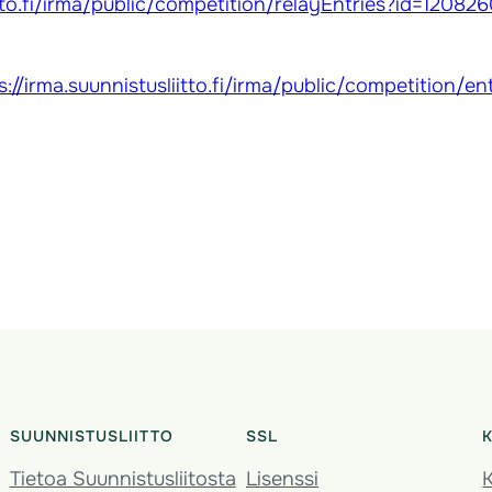
liitto.fi/irma/public/competition/relayEntries?id=1
s://irma.suunnistusliitto.fi/irma/public/competitio
SUUNNISTUSLIITTO
SSL
Tietoa Suunnistusliitosta
Lisenssi
K