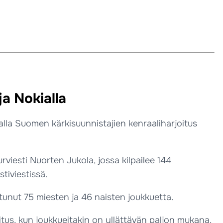
ja Nokialla
alla Suomen kärkisuunnistajien kenraaliharjoitus
esti Nuorten Jukola, jossa kilpailee 144
tiviestissä.
autunut 75 miesten ja 46 naisten joukkuetta.
joitus, kun joukkueitakin on yllättävän paljon mukana.