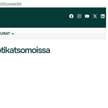
in5
Kuvapankki
EURAT
otikatsomoissa