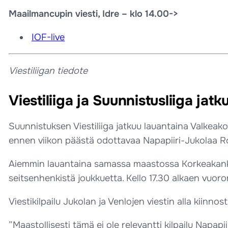
Maailmancupin viesti, Idre – klo 14.00->
IOF-live
Viestiliigan tiedote
Viestiliiga ja Suunnistusliiga jat
Suunnistuksen Viestiliiga jatkuu lauantaina Valkeako
ennen viikon päästä odottavaa Napapiiri-Jukolaa R
Aiemmin lauantaina samassa maastossa Korkeakankaa
seitsenhenkistä joukkuetta. Kello 17.30 alkaen vuo
Viestikilpailu Jukolan ja Venlojen viestin alla kiinno
”Maastollisesti tämä ei ole relevantti kilpailu Napap