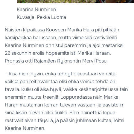
Kaarina Nurminen
Kuvaaja: Pekka Luoma
Naisten kilpailussa Kooveen Marika Hara piti pitkään
kärkipaikkaa hallussaan, mutta viimeisillä rastiväleillä
Kaarina Nurminen onnistui paremmin ja ajoi mestariksi
22 sekunnin erolla hopeamitalisti Marika Haraan.
Pronssia otti Rajamäen Rykmentin Mervi Pesu.
– Kisa meni hyvin, enkä tehnyt oikeastaan virheitä,
vaikka pari reitinvalintaa olisi ehkä voinut tehdä eri
tavalla. Kulku oli aika hyvä, vaikka kesäharjoittelussa tein
enemmän muuta treeniä. Loppuradasta näin Marika
Haran muutaman kerran tulevan vastaan, ja aavistelin
siinä kisan olevan aika tiukka. Sain painettua lopun
rastivälit aivan täysillä, ja pääsin juhlimaan kultaa, iloitsi
Kaarina Nurminen.