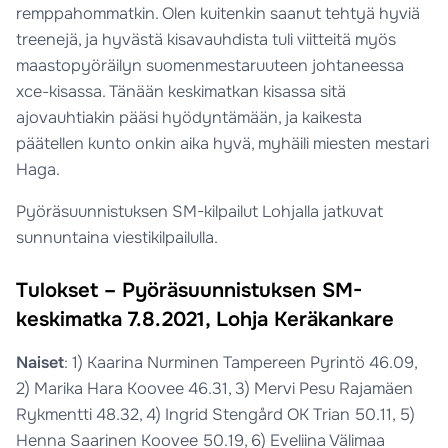
remppahommatkin. Olen kuitenkin saanut tehtyä hyviä
treenejä, ja hyvästä kisavauhdista tuli viitteitä myös
maastopyöräilyn suomenmestaruuteen johtaneessa
xce-kisassa. Tänään keskimatkan kisassa sitä
ajovauhtiakin pääsi hyödyntämään, ja kaikesta
päätellen kunto onkin aika hyvä, myhäili miesten mestari
Haga.
Pyöräsuunnistuksen SM-kilpailut Lohjalla jatkuvat
sunnuntaina viestikilpailulla.
Tulokset – Pyöräsuunnistuksen SM-
keskimatka 7.8.2021, Lohja Keräkankare
Naiset
: 1) Kaarina Nurminen Tampereen Pyrintö 46.09,
2) Marika Hara Koovee 46.31, 3) Mervi Pesu Rajamäen
Rykmentti 48.32, 4) Ingrid Stengård OK Trian 50.11, 5)
Henna Saarinen Koovee 50.19, 6) Eveliina Välimaa