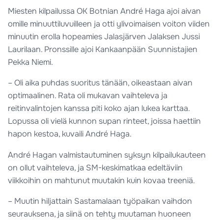
Miesten kilpailussa OK Botnian André Haga ajoi aivan
omille minuuttiluvuilleen ja otti ylivoimaisen voiton viiden
minuutin erolla hopeamies Jalasjärven Jalaksen Jussi
Laurilaan. Pronssille ajoi Kankaanpään Suunnistajien
Pekka Niemi.
– Oli aika puhdas suoritus tänään, oikeastaan aivan
optimaalinen. Rata oli mukavan vaihteleva ja
reitinvalintojen kanssa piti koko ajan lukea karttaa.
Lopussa oli vielä kunnon supan rinteet, joissa haettiin
hapon kestoa, kuvaili André Haga.
André Hagan valmistautuminen syksyn kilpailukauteen
on ollut vaihteleva, ja SM-keskimatkaa edeltäviin
viikkoihin on mahtunut muutakin kuin kovaa treeniä.
– Muutin hiljattain Sastamalaan työpaikan vaihdon
seurauksena, ja siinä on tehty muutaman huoneen