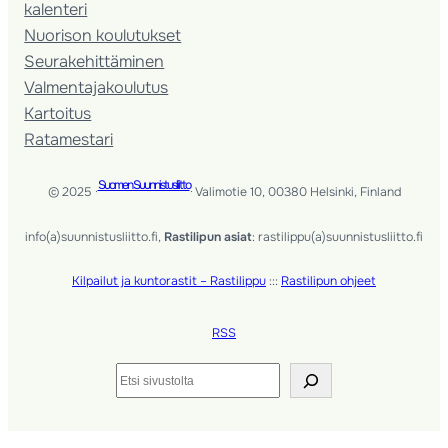
kalenteri
Nuorison koulutukset
Seura­kehittäminen
Valmentaja­koulutus
Kartoitus
Ratamestari
Suomen Suunnistusliitto
© 2025 ·
· Valimotie 10, 00380 Helsinki, Finland
info(a)suunnistusliitto.fi,
Rastilipun asiat
: rastilippu(a)suunnistusliitto.fi
Kilpailut ja kuntorastit – Rastilippu
:::
Rastilipun ohjeet
RSS
Etsi