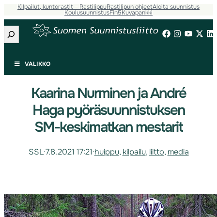
Kilpailut, kuntorastit – Rastilippu
Rastilipun ohjeet
Aloita suunnistus
Koulusuunnistus
Fin5
Kuvapankki
Etsi
VALIKKO
Kaarina Nurminen ja André
Haga pyöräsuunnistuksen
SM-keskimatkan mestarit
SSL
·
7.8.2021 17:21
·
huippu
, 
kilpailu
, 
liitto
, 
media