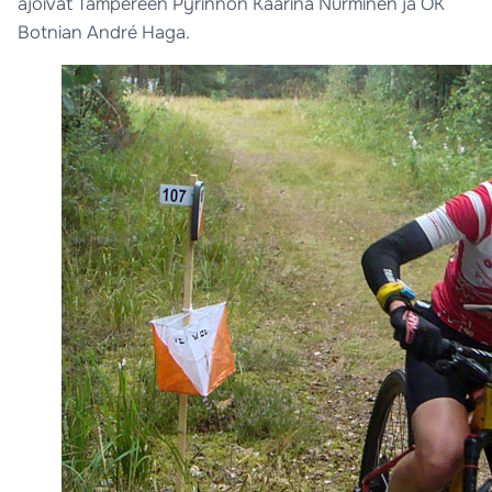
ajoivat Tampereen Pyrinnön Kaarina Nurminen ja OK
Botnian André Haga.