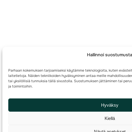
Hallinnoi suostumust
Parhaan kokemuksen tarjoamiseksi käytämme teknologioita, kuten evästei
laitetietoja. Näiden tekniikoiden hyväksyminen antaa meille mahdollisuuden
tai yksilöllisiä tunnuksia tällä sivustolla. Suostumuksen jättäminen tai per
ja toimintoihin.
Hyväksy
Kiellä
Näytä asetukset