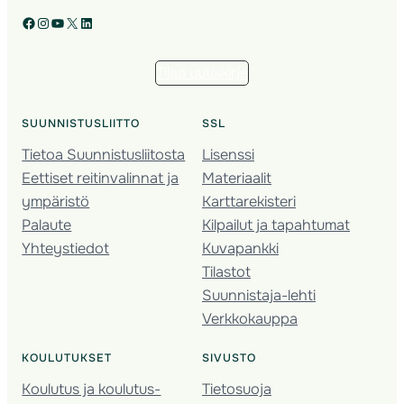
Facebook
Instagram
YouTube
X
LinkedIn
Tilaa uutiskirje
SUUNNISTUSLIITTO
SSL
Tietoa Suunnistusliitosta
Lisenssi
Eettiset reitinvalinnat ja
Materiaalit
ympäristö
Karttarekisteri
Palaute
Kilpailut ja tapahtumat
Yhteystiedot
Kuvapankki
Tilastot
Suunnistaja-lehti
Verkkokauppa
KOULUTUKSET
SIVUSTO
Koulutus ja koulutus­
Tietosuoja