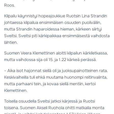
Roos.
Kilpailu käynnistyi hopeajoukkue Ruotsin Lina Strandin
johtaessa kilpailua ensimmäisen osuuden puoliväliin,
mutta Strandin haparoidessa hieman, kärkeen siirtyi
Sveitsi. Sveitsi piti kärkipaikkaa ensimmäisestä vaihdosta
lähtien.
Suomen Veera Klemettinen aloitti kilpailun kärkiletkassa,
mutta vaihdossa sija oli 15. ja 1.22 kärkeä perässä.
– Aika isot hajonnat siellä oli ja juoksupainotteinen rata.
Keskivaiheilla tuli ehkä muutama huonompi reitinvalinta,
mutta parhaani tein, ja kovaa siellä mentiin, kertoi
Klemettinen.
Toisella osuudella Sveitsi jatkoi kärjessä ja Ruotsi
toisena. Suomen Akseli Ruohola ohitti matkalla monta