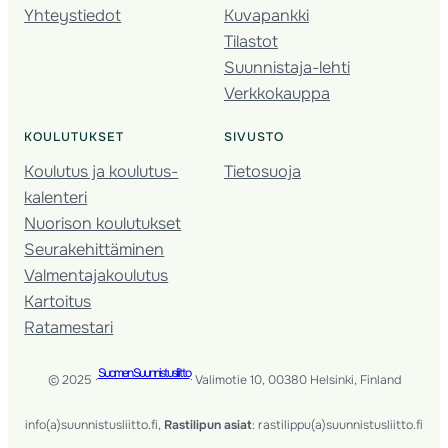
Yhteystiedot
Kuvapankki
Tilastot
Suunnistaja-lehti
Verkkokauppa
KOULUTUKSET
SIVUSTO
Koulutus ja koulutus­
Tietosuoja
kalenteri
Nuorison koulutukset
Seura­kehittäminen
Valmentaja­koulutus
Kartoitus
Ratamestari
Suomen Suunnistusliitto
© 2025 ·
· Valimotie 10, 00380 Helsinki, Finland
info(a)suunnistusliitto.fi,
Rastilipun asiat
: rastilippu(a)suunnistusliitto.fi