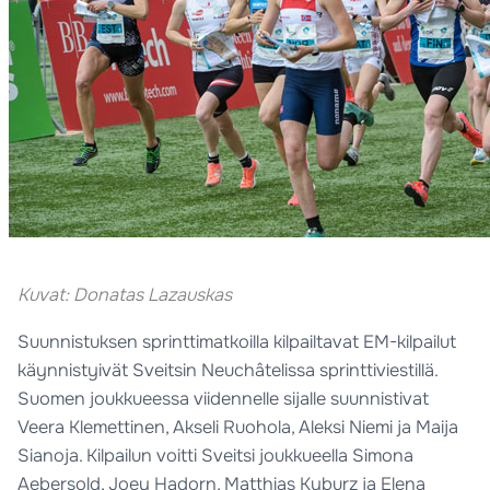
Kuvat: Donatas Lazauskas
Suunnistuksen sprinttimatkoilla kilpailtavat EM-kilpailut
käynnistyivät Sveitsin Neuchâtelissa sprinttiviestillä.
Suomen joukkueessa viidennelle sijalle suunnistivat
Veera Klemettinen, Akseli Ruohola, Aleksi Niemi ja Maija
Sianoja. Kilpailun voitti Sveitsi joukkueella Simona
Aebersold, Joey Hadorn, Matthias Kyburz ja Elena