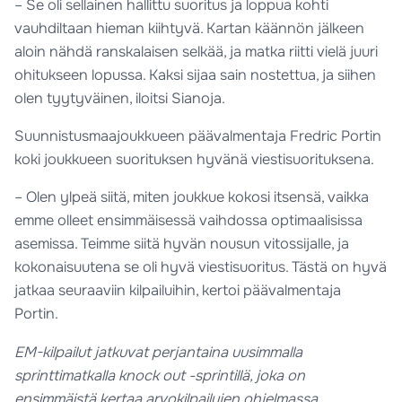
– Se oli sellainen hallittu suoritus ja loppua kohti
vauhdiltaan hieman kiihtyvä. Kartan käännön jälkeen
aloin nähdä ranskalaisen selkää, ja matka riitti vielä juuri
ohitukseen lopussa. Kaksi sijaa sain nostettua, ja siihen
olen tyytyväinen, iloitsi Sianoja.
Suunnistusmaajoukkueen päävalmentaja Fredric Portin
koki joukkueen suorituksen hyvänä viestisuorituksena.
– Olen ylpeä siitä, miten joukkue kokosi itsensä, vaikka
emme olleet ensimmäisessä vaihdossa optimaalisissa
asemissa. Teimme siitä hyvän nousun vitossijalle, ja
kokonaisuutena se oli hyvä viestisuoritus. Tästä on hyvä
jatkaa seuraaviin kilpailuihin, kertoi päävalmentaja
Portin.
EM-kilpailut jatkuvat perjantaina uusimmalla
sprinttimatkalla knock out -sprintillä, joka on
ensimmäistä kertaa arvokilpailujen ohjelmassa.