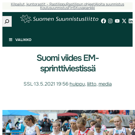
Kilpailut, kuntorastit – Rastilippu
Rastilipun ohjeet
Aloita suunnistus
Koulusuunnistus
Fin5
Kuvapankki
Etsi
VALIKKO
Suomi viides EM-
sprinttiviestissä
SSL
·
13.5.2021 19:56
·
huippu
, 
liitto
, 
media