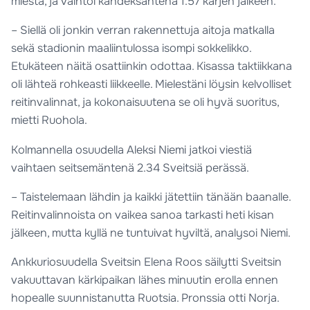
miestä, ja vaihtoi kahdeksantena 1.57 kärjen jälkeen.
– Siellä oli jonkin verran rakennettuja aitoja matkalla
sekä stadionin maaliintulossa isompi sokkelikko.
Etukäteen näitä osattiinkin odottaa. Kisassa taktiikkana
oli lähteä rohkeasti liikkeelle. Mielestäni löysin kelvolliset
reitinvalinnat, ja kokonaisuutena se oli hyvä suoritus,
mietti Ruohola.
Kolmannella osuudella Aleksi Niemi jatkoi viestiä
vaihtaen seitsemäntenä 2.34 Sveitsiä perässä.
– Taistelemaan lähdin ja kaikki jätettiin tänään baanalle.
Reitinvalinnoista on vaikea sanoa tarkasti heti kisan
jälkeen, mutta kyllä ne tuntuivat hyviltä, analysoi Niemi.
Ankkuriosuudella Sveitsin Elena Roos säilytti Sveitsin
vakuuttavan kärkipaikan lähes minuutin erolla ennen
hopealle suunnistanutta Ruotsia. Pronssia otti Norja.