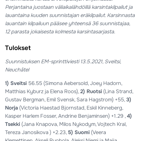
Perjantaina juostaan väliaikalähdöillä karsintakilpailut ja
lauantaina kuuden suunnistajan eräkilpailut. Karsinnasta
lauantain kilpailuun pääsee yhteensä 36 suunnistajaa,
12 parasta jokaisesta kolmesta karsintasarjasta.
Tulokset
Suunnistuksen EM-sprinttiviesti 13.5.2021, Sveitsi,
Neuchâtel
1) Sveitsi
56.55 (Simona Aebersold, Joey Hadorn,
Matthias Kyburz ja Elena Roos),
2) Ruotsi
(Lina Strand,
Gustav Bergman, Emil Svensk, Sara Hagstrom) +55,
3)
Norja
(Victoria Haestad Bjornstad, Eskil Kinneberg,
Kasper Harlem Fosser, Andrine Benjaminsen) +1.29 ,
4)
Tsekki
(Jana Knapova, Milos Nykodym, Vojtech Kral,
Tereza Janosikova ) +2.23,
5) Suomi
(Veera
Klemettinen, Akseli Ruohola, Aleksi Niemi ja Maija