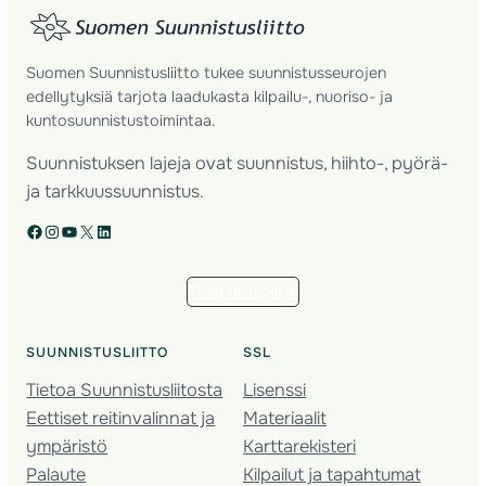
Suomen Suunnistusliitto tukee suunnistusseurojen
edellytyksiä tarjota laadukasta kilpailu-, nuoriso- ja
kuntosuunnistustoimintaa.
Suunnistuksen lajeja ovat suunnistus, hiihto-, pyörä-
ja tarkkuussuunnistus.
Facebook
Instagram
YouTube
X
LinkedIn
Tilaa uutiskirje
SUUNNISTUSLIITTO
SSL
Tietoa Suunnistusliitosta
Lisenssi
Eettiset reitinvalinnat ja
Materiaalit
ympäristö
Karttarekisteri
Palaute
Kilpailut ja tapahtumat