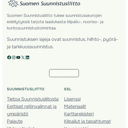
Suomen Suunnistusliitto tukee suunnistusseurojen
edellytyksiä tarjota laadukasta kilpailu-, nuoriso- ja
kuntosuunnistustoimintaa.
Suunnistuksen lajeja ovat suunnistus, hiihto-, pyörä-
ja tarkkuussuunnistus.
Facebook
Instagram
YouTube
X
LinkedIn
Tilaa uutiskirje
SUUNNISTUSLIITTO
SSL
Tietoa Suunnistusliitosta
Lisenssi
Eettiset reitinvalinnat ja
Materiaalit
ympäristö
Karttarekisteri
Palaute
Kilpailut ja tapahtumat