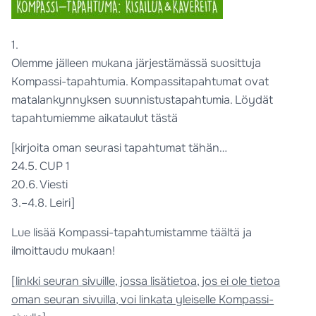
1.
Olemme jälleen mukana järjestämässä suosittuja
Kompassi-tapahtumia. Kompassitapahtumat ovat
matalankynnyksen suunnistustapahtumia. Löydät
tapahtumiemme aikataulut tästä
[kirjoita oman seurasi tapahtumat tähän…
24.5. CUP 1
20.6. Viesti
3.–4.8. Leiri]
Lue lisää Kompassi-tapahtumistamme täältä ja
ilmoittaudu mukaan!
[linkki seuran sivuille, jossa lisätietoa, jos ei ole tietoa
oman seuran sivuilla, voi linkata yleiselle Kompassi-