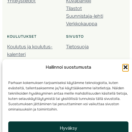
Yhteystiedot
Kuvapankki
Tilastot
Suunnistaja-lehti
Verkkokauppa
KOULUTUKSET
SIVUSTO
Koulutus ja koulutus­
Tietosuoja
kalenteri
Nuorison koulutukset
Hallinnoi suostumusta
Seura­kehittäminen
Valmentaja­koulutus
Parhaan kokemuksen tarjoamiseksi käytämme teknologioita, kuten
Kartoitus
evästeitä, tallentaaksemme ja/tai käyttääksemme laitetietoja. Näiden
Ratamestari
tekniikoiden hyväksyminen antaa meille mahdollisuuden käsitellä tietoja,
kuten selauskäyttäytymistä tai yksilöllisiä tunnuksia tällä sivustolla.
Suostumuksen jättäminen tai peruuttaminen voi vaikuttaa sivuston
Suomen Suunnistusliitto
© 2025 ·
· Valimotie 10, 00380 Helsinki, Finland
ominaisuuksiin ja toimintoihin.
info(a)suunnistusliitto.fi,
Rastilipun asiat
: rastilippu(a)suunnistusliitto.fi
Hyväksy