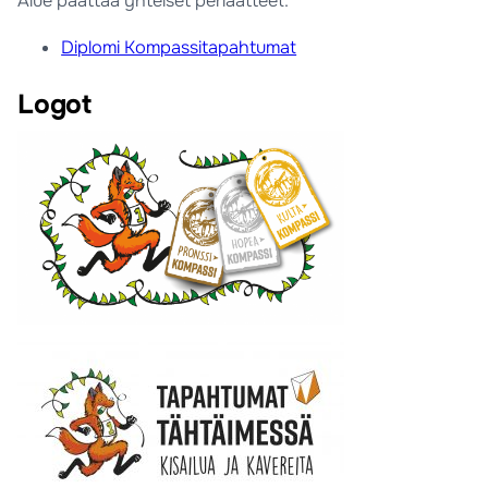
Alue päättää yhteiset periaatteet.
Diplomi Kompassitapahtumat
Logot