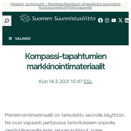
Kilpailut, kuntorastit – Rastilippu
Rastilipun ohjeet
Aloita suunnistus
Koulusuunnistus
Fin5
Kuvapankki
Etsi
VALIKKO
Kompassi-tapahtumien
markkinointimateriaalit
KLin
·
14.3.2021 10:47
·
SSL
Markkinointimateriaalit on tarkoitettu seuroille käyttöön.
Ne ovat vapaasti jaettavissa tarkoitukseen sopivilla
viestintäkanavilla esim. seuran kotisivut, some,