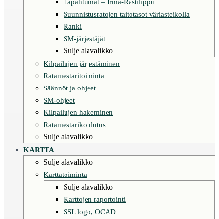
Tapahtumat – Irma-Rastilippu
Suunnistusratojen taitotasot väriasteikolla
Ranki
SM-järjestäjät
Sulje alavalikko
Kilpailujen järjestäminen
Ratamestaritoiminta
Säännöt ja ohjeet
SM-ohjeet
Kilpailujen hakeminen
Ratamestarikoulutus
Sulje alavalikko
KARTTA
Sulje alavalikko
Karttatoiminta
Sulje alavalikko
Karttojen raportointi
SSL logo, OCAD