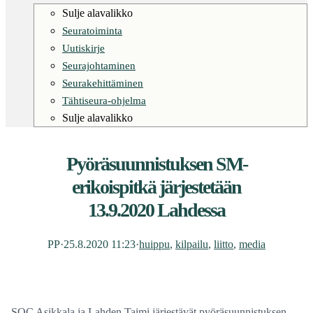
Sulje alavalikko
Seuratoiminta
Uutiskirje
Seurajohtaminen
Seurakehittäminen
Tähtiseura-ohjelma
Sulje alavalikko
Pyöräsuunnistuksen SM-
erikoispitkä järjestetään
13.9.2020 Lahdessa
PP
·
25.8.2020 11:23
·
huippu
, 
kilpailu
, 
liitto
, 
media
SOC Asikkala ja Lahden Taimi järjestävät pyöräsuunnistuksen