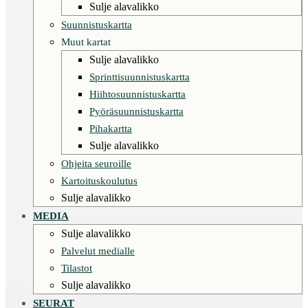
Sulje alavalikko
Suunnistuskartta
Muut kartat
Sulje alavalikko
Sprinttisuunnistuskartta
Hiihtosuunnistuskartta
Pyöräsuunnistuskartta
Pihakartta
Sulje alavalikko
Ohjeita seuroille
Kartoituskoulutus
Sulje alavalikko
MEDIA
Sulje alavalikko
Palvelut medialle
Tilastot
Sulje alavalikko
SEURAT