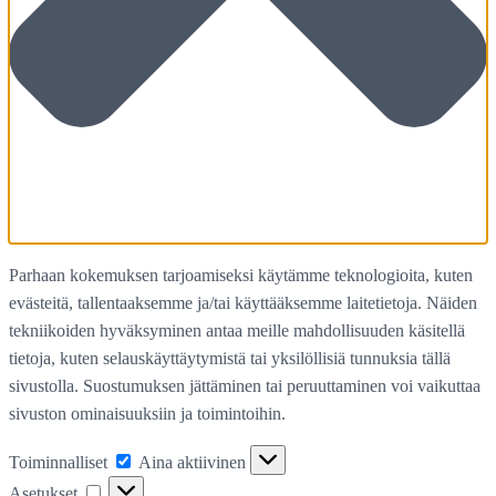
Parhaan kokemuksen tarjoamiseksi käytämme teknologioita, kuten
evästeitä, tallentaaksemme ja/tai käyttääksemme laitetietoja. Näiden
tekniikoiden hyväksyminen antaa meille mahdollisuuden käsitellä
tietoja, kuten selauskäyttäytymistä tai yksilöllisiä tunnuksia tällä
sivustolla. Suostumuksen jättäminen tai peruuttaminen voi vaikuttaa
sivuston ominaisuuksiin ja toimintoihin.
Toiminnalliset
Toiminnalliset
Aina aktiivinen
Asetukset
Asetukset