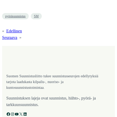
pyöräsuunnistus
SM
«
Edellinen
Seuraava
»
Suomen Suunnistusliitto tukee suunnistusseurojen edellytyksiä
tarjota laadukasta kilpailu-, nuoriso- ja
kuntosuunnistustoimintaa.
Suunnistuksen lajeja ovat suunnistus, hiihto-, pyörä- ja
tarkkuussuunnistus.
Facebook
Instagram
YouTube
X
LinkedIn