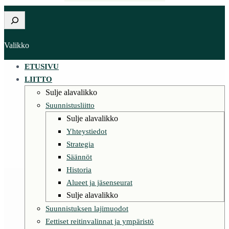
Etsi
Valikko
ETUSIVU
LIITTO
Sulje alavalikko
Suunnistusliitto
Sulje alavalikko
Yhteystiedot
Strategia
Säännöt
Historia
Alueet ja jäsenseurat
Sulje alavalikko
Suunnistuksen lajimuodot
Eettiset reitinvalinnat ja ympäristö