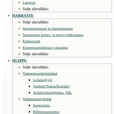
Lisenssi
Sulje alavalikko
HARRASTE
Sulje alavalikko
Suunnistamaan ja harrastamaan
Suunnistus kunto- ja terveysliikuntana
Kiintorastit
Kuntosuunnistajan vakuutus
Sulje alavalikko
HUIPPU
Sulje alavalikko
Valmennusjärjestelmä
Lajianalyysi
Vauhtia!Taitoa!Kanttia!
Antidopingohjelma, SSL
Valmennusryhmät
Suunnistus
Hiihtosuunnistus