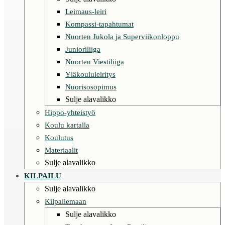
Leimaus-leiri
Kompassi-tapahtumat
Nuorten Jukola ja Superviikonloppu
Junioriliiga
Nuorten Viestiliiga
Yläkoululeiritys
Nuorisosopimus
Sulje alavalikko
Hippo-yhteistyö
Koulu kartalla
Koulutus
Materiaalit
Sulje alavalikko
KILPAILU
Sulje alavalikko
Kilpailemaan
Sulje alavalikko