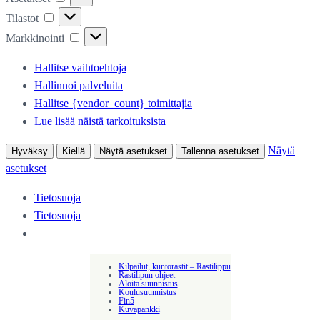
Tilastot
Tilastot
Markkinointi
Markkinointi
Hallitse vaihtoehtoja
Hallinnoi palveluita
Hallitse {vendor_count} toimittajia
Lue lisää näistä tarkoituksista
Näytä
Hyväksy
Kiellä
Näytä asetukset
Tallenna asetukset
asetukset
Tietosuoja
Tietosuoja
Kilpailut, kuntorastit – Rastilippu
Rastilipun ohjeet
Aloita suunnistus
Koulusuunnistus
Fin5
Kuvapankki