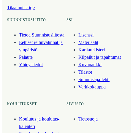
Tilaa uutiskirje
SUUNNISTUSLIITTO
SSL
Tietoa Suunnistusliitosta
Lisenssi
Eettiset reitinvalinnat ja
Materiaalit
ympäristö
Karttarekisteri
Palaute
Kilpailut ja tapahtumat
Yhteystiedot
Kuvapankki
Tilastot
Suunnistaja-lehti
Verkkokauppa
KOULUTUKSET
SIVUSTO
Koulutus ja koulutus­
Tietosuoja
kalenteri