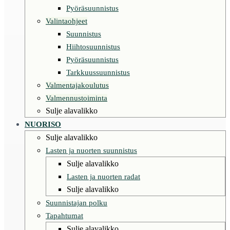
Pyöräsuunnistus
Valintaohjeet
Suunnistus
Hiihtosuunnistus
Pyöräsuunnistus
Tarkkuussuunnistus
Valmentajakoulutus
Valmennustoiminta
Sulje alavalikko
NUORISO
Sulje alavalikko
Lasten ja nuorten suunnistus
Sulje alavalikko
Lasten ja nuorten radat
Sulje alavalikko
Suunnistajan polku
Tapahtumat
Sulje alavalikko