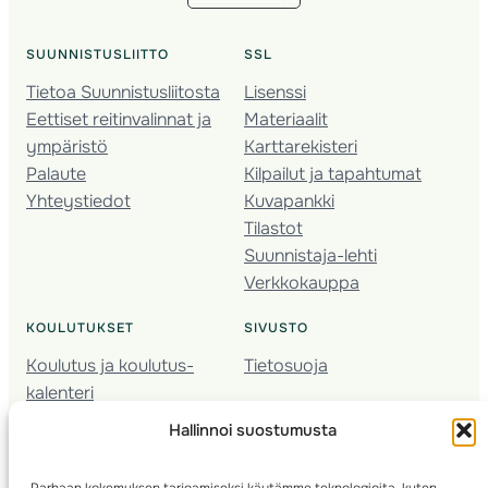
SUUNNISTUSLIITTO
SSL
Tietoa Suunnistusliitosta
Lisenssi
Eettiset reitinvalinnat ja
Materiaalit
ympäristö
Karttarekisteri
Palaute
Kilpailut ja tapahtumat
Yhteystiedot
Kuvapankki
Tilastot
Suunnistaja-lehti
Verkkokauppa
KOULUTUKSET
SIVUSTO
Koulutus ja koulutus­
Tietosuoja
kalenteri
Nuorison koulutukset
Hallinnoi suostumusta
Seura­kehittäminen
Valmentaja­koulutus