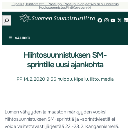
Kilpailut, kuntorastit – Rastilippu
Rastilipun ohjeet
Aloita suunnistus
Koulusuunnistus
Fin5
Kuvapankki
Etsi
VALIKKO
Hiihtosuunnistuksen SM-
sprintille uusi ajankohta
PP
·
14.2.2020 9:56
·
huippu
, 
kilpailu
, 
liitto
, 
media
Lumen vähyyden ja maaston märkyyden vuoksi
hiihtosuunnistuksen SM-sprinttiä ja -sprinttiviestiä ei
voida valitettavasti järjestää 22.-23.2. Kangasniemellä.