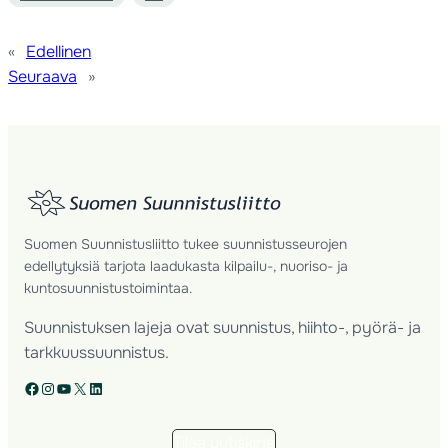
«
Edellinen
Seuraava
»
Suomen Suunnistusliitto tukee suunnistusseurojen
edellytyksiä tarjota laadukasta kilpailu-, nuoriso- ja
kuntosuunnistustoimintaa.
Suunnistuksen lajeja ovat suunnistus, hiihto-, pyörä- ja
tarkkuussuunnistus.
Facebook
Instagram
YouTube
X
LinkedIn
Tilaa uutiskirje