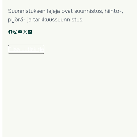
Suunnistuksen lajeja ovat suunnistus, hiihto-,
pyörä- ja tarkkuussuunnistus.
Facebook
Instagram
YouTube
X
LinkedIn
Tilaa uutiskirje