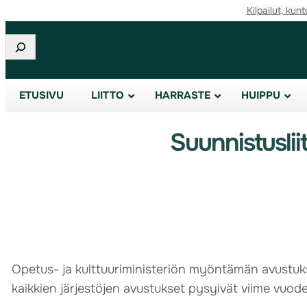
Kilpailut, kunt
Etsi
ETUSIVU
LIITTO
HARRASTE
HUIPPU
Suunnistusli
Opetus- ja kulttuuriministeriön myöntämän avustuk
kaikkien järjestöjen avustukset pysyivät viime vuode