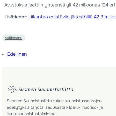
Avustuksia jaettiin yhteensä yli 42 miljoonaa 124 e
Lisätiedot
:
Liikuntaa edistävile järjestöillä 42,3 mi
valtionapu
«
Edellinen
Suomen Suunnistusliitto tukee suunnistusseurojen
edellytyksiä tarjota laadukasta kilpailu-, nuoriso- ja
kuntosuunnistustoimintaa.