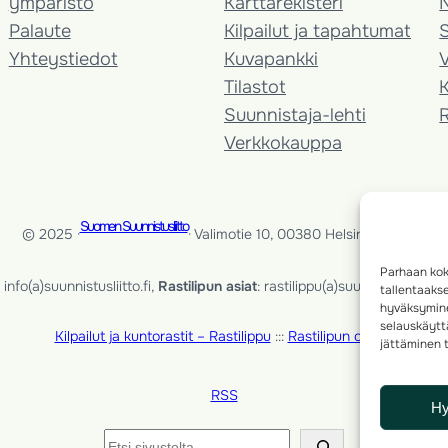
ympäristö
Karttarekisteri
Palaute
Kilpailut ja tapahtumat
Yhteystiedot
Kuvapankki
V
Tilastot
K
Suunnistaja-lehti
Verkkokauppa
Suomen Suunnistusliitto
© 2025 ·
· Valimotie 10, 00380 Helsinki, Finland
Parhaan kok
info(a)suunnistusliitto.fi,
Rastilipun asiat
: rastilippu(a)suunnistusliitto.fi
tallentaaks
hyväksymine
selauskäyttä
Kilpailut ja kuntorastit – Rastilippu
:::
Rastilipun ohjeet
jättäminen t
RSS
H
Etsi