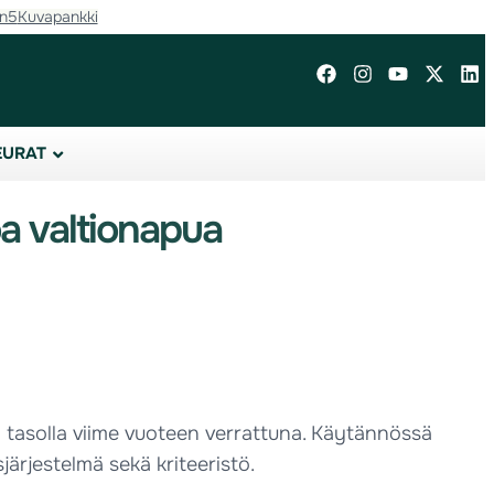
in5
Kuvapankki
EURAT
a valtionapua
 tasolla viime vuoteen verrattuna. Käytännössä
ärjestelmä sekä kriteeristö.