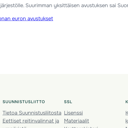
ri järjestölle. Suurimman yksittäisen avustuksen sai 
ljoonan euron avustukset
SUUNNISTUSLIITTO
SSL
Tietoa Suunnistusliitosta
Lisenssi
K
Eettiset reitinvalinnat ja
Materiaalit
k