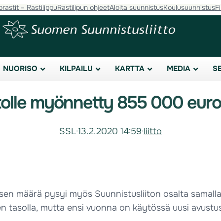
orastit – Rastilippu
Rastilipun ohjeet
Aloita suunnistus
Koulusuunnistus
F
NUORISO
KILPAILU
KARTTA
MEDIA
S
itolle myönnetty 855 000 euro
SSL
·
13.2.2020 14:59
·
liitto
sen määrä pysyi myös Suunnistusliiton osalta samalla
n tasolla, mutta ensi vuonna on käytössä uusi avustusj