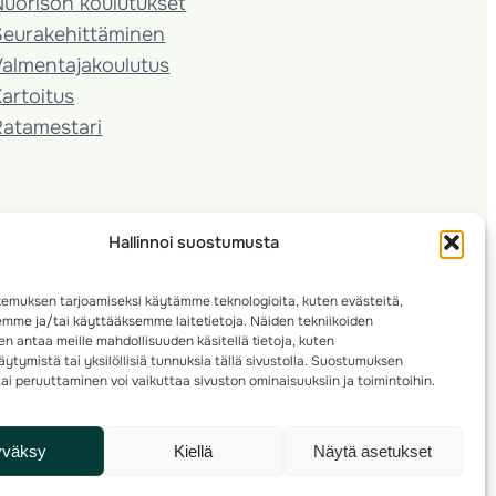
Nuorison koulutukset
Seura­kehittäminen
almentaja­koulutus
artoitus
Ratamestari
Hallinnoi suostumusta
emuksen tarjoamiseksi käytämme teknologioita, kuten evästeitä,
emme ja/tai käyttääksemme laitetietoja. Näiden tekniikoiden
n antaa meille mahdollisuuden käsitellä tietoja, kuten
ytymistä tai yksilöllisiä tunnuksia tällä sivustolla. Suostumuksen
ai peruuttaminen voi vaikuttaa sivuston ominaisuuksiin ja toimintoihin.
yväksy
Kiellä
Näytä asetukset