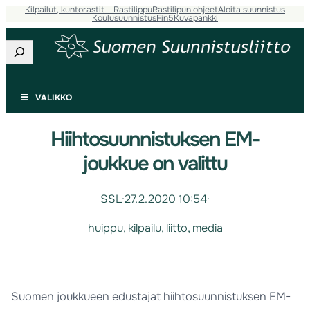
Kilpailut, kuntorastit – Rastilippu
Rastilipun ohjeet
Aloita suunnistus
Koulusuunnistus
Fin5
Kuvapankki
Etsi
VALIKKO
Hiihtosuunnistuksen EM-
joukkue on valittu
SSL
·
27.2.2020 10:54
·
huippu
, 
kilpailu
, 
liitto
, 
media
Suomen joukkueen edustajat hiihtosuunnistuksen EM-