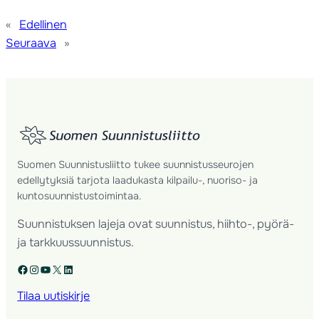
«
Edellinen
Seuraava
»
Suomen Suunnistusliitto tukee suunnistusseurojen
edellytyksiä tarjota laadukasta kilpailu-, nuoriso- ja
kuntosuunnistustoimintaa.
Suunnistuksen lajeja ovat suunnistus, hiihto-, pyörä-
ja tarkkuussuunnistus.
Facebook
Instagram
YouTube
X
LinkedIn
Tilaa uutiskirje