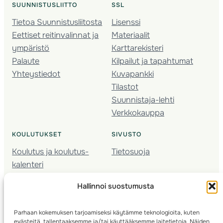
SUUNNISTUSLIITTO
SSL
Tietoa Suunnistusliitosta
Lisenssi
Eettiset reitinvalinnat ja
Materiaalit
ympäristö
Karttarekisteri
Palaute
Kilpailut ja tapahtumat
Yhteystiedot
Kuvapankki
Tilastot
Suunnistaja-lehti
Verkkokauppa
KOULUTUKSET
SIVUSTO
Koulutus ja koulutus­
Tietosuoja
kalenteri
Nuorison koulutukset
Hallinnoi suostumusta
Seura­kehittäminen
Valmentaja­koulutus
Parhaan kokemuksen tarjoamiseksi käytämme teknologioita, kuten
Kartoitus
evästeitä, tallentaaksemme ja/tai käyttääksemme laitetietoja. Näiden