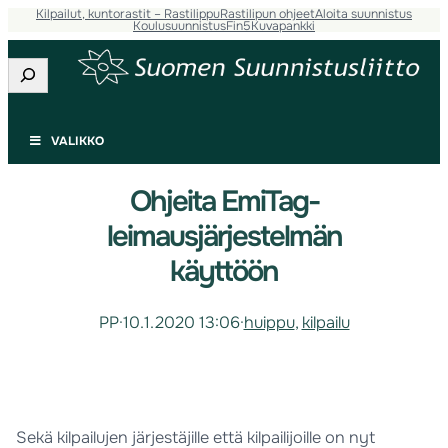
Kilpailut, kuntorastit – Rastilippu
Rastilipun ohjeet
Aloita suunnistus
Koulusuunnistus
Fin5
Kuvapankki
Etsi
VALIKKO
Ohjeita EmiTag-
leimausjärjestelmän
käyttöön
PP
·
10.1.2020 13:06
·
huippu
, 
kilpailu
Sekä kilpailujen järjestäjille että kilpailijoille on nyt