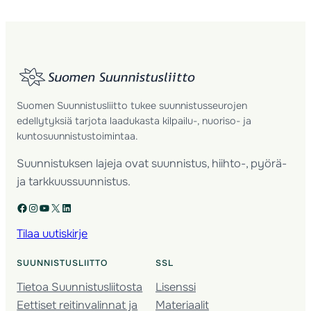
Suomen Suunnistusliitto tukee suunnistusseurojen
edellytyksiä tarjota laadukasta kilpailu-, nuoriso- ja
kuntosuunnistustoimintaa.
Suunnistuksen lajeja ovat suunnistus, hiihto-, pyörä-
ja tarkkuussuunnistus.
Facebook
Instagram
YouTube
X
LinkedIn
Tilaa uutiskirje
SUUNNISTUSLIITTO
SSL
Tietoa Suunnistusliitosta
Lisenssi
Eettiset reitinvalinnat ja
Materiaalit