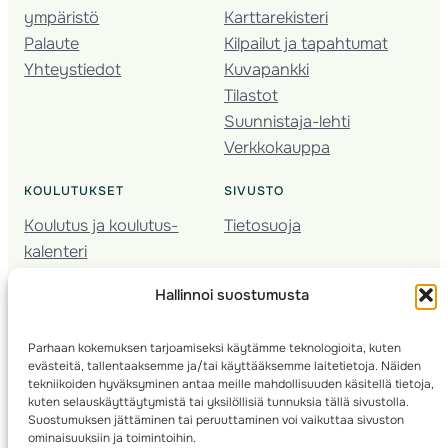
ympäristö
Karttarekisteri
Palaute
Kilpailut ja tapahtumat
Yhteystiedot
Kuvapankki
Tilastot
Suunnistaja-lehti
Verkkokauppa
KOULUTUKSET
SIVUSTO
Koulutus ja koulutus­
Tietosuoja
kalenteri
Nuorison koulutukset
Hallinnoi suostumusta
Seura­kehittäminen
Valmentaja­koulutus
Parhaan kokemuksen tarjoamiseksi käytämme teknologioita, kuten
Kartoitus
evästeitä, tallentaaksemme ja/tai käyttääksemme laitetietoja. Näiden
Ratamestari
tekniikoiden hyväksyminen antaa meille mahdollisuuden käsitellä tietoja,
kuten selauskäyttäytymistä tai yksilöllisiä tunnuksia tällä sivustolla.
Suostumuksen jättäminen tai peruuttaminen voi vaikuttaa sivuston
Suomen Suunnistusliitto
© 2025 ·
· Valimotie 10, 00380 Helsinki, Finland
ominaisuuksiin ja toimintoihin.