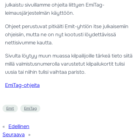
julkaistu sivuillamme ohjeita liittyen EmiTag-
leimausjärjestelmän käyttöön.
Ohjeet perustuvat pitkälti Emit-yhtiön itse julkaisemiin
ohjeisiin, mutta ne on nyt kootusti löydettävissä
nettisivumme kautta.
Sivulta löytyy muun muassa kilpailijoille tärkeä tieto siitä
millä valmistusnumerolla varustetut kilpailukortit tulisi
uusia tai niihin tulisi vaihtaa paristo.
EmiTag-ohjeita
Emit
EmiTag
«
Edellinen
Seuraava
»