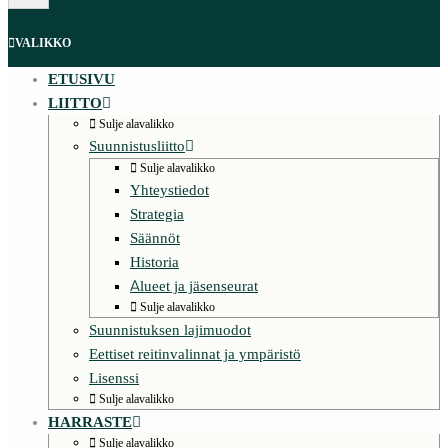
VALIKKO
ETUSIVU
LIITTO
Sulje alavalikko
Suunnistusliitto
Sulje alavalikko
Yhteystiedot
Strategia
Säännöt
Historia
Alueet ja jäsenseurat
Sulje alavalikko
Suunnistuksen lajimuodot
Eettiset reitinvalinnat ja ympäristö
Lisenssi
Sulje alavalikko
HARRASTE
Sulje alavalikko