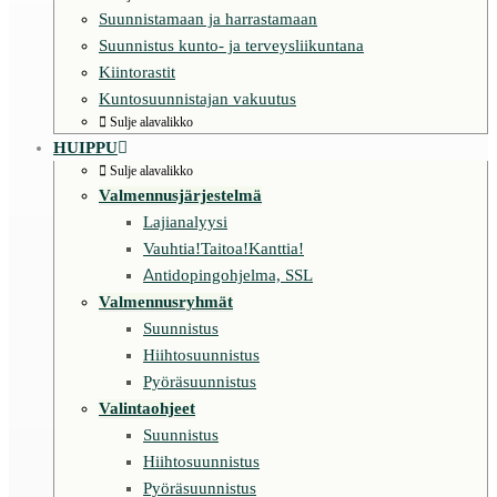
Suunnistamaan ja harrastamaan
Suunnistus kunto- ja terveysliikuntana
Kiintorastit
Kuntosuunnistajan vakuutus
Sulje alavalikko
HUIPPU
Sulje alavalikko
Valmennusjärjestelmä
Lajianalyysi
Vauhtia!Taitoa!Kanttia!
Antidopingohjelma, SSL
Valmennusryhmät
Suunnistus
Hiihtosuunnistus
Pyöräsuunnistus
Valintaohjeet
Suunnistus
Hiihtosuunnistus
Pyöräsuunnistus