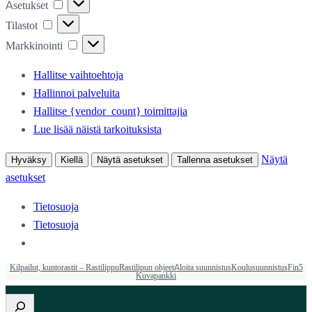
Asetukset
Asetukset
Tilastot
Tilastot
Markkinointi
Markkinointi
Hallitse vaihtoehtoja
Hallinnoi palveluita
Hallitse {vendor_count} toimittajia
Lue lisää näistä tarkoituksista
Näytä
Hyväksy
Kiellä
Näytä asetukset
Tallenna asetukset
asetukset
Tietosuoja
Tietosuoja
Kilpailut, kuntorastit – Rastilippu
Rastilipun ohjeet
Aloita suunnistus
Koulusuunnistus
Fin5
Kuvapankki
Etsi