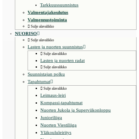
Tarkkuussuunnistus
Valmentajakoulutus
Valmennustoiminta
Sulje alavalikko
NUORISO
Sulje alavalikko
Lasten ja nuorten suunnistus
Sulje alavalikko
Lasten ja nuorten radat
Sulje alavalikko
Suunnistajan polku
Tapahtumat
Sulje alavalikko
Leimaus-leiri
Kompassi-tapahtumat
Nuorten Jukola ja Superviikonloppu
Junioriliiga
Nuorten Viestiliiga
Yläkoululeiritys