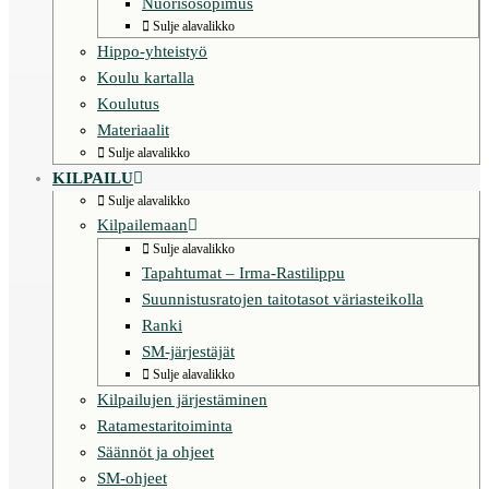
Nuorisosopimus
Sulje alavalikko
Hippo-yhteistyö
Koulu kartalla
Koulutus
Materiaalit
Sulje alavalikko
KILPAILU
Sulje alavalikko
Kilpailemaan
Sulje alavalikko
Tapahtumat – Irma-Rastilippu
Suunnistusratojen taitotasot väriasteikolla
Ranki
SM-järjestäjät
Sulje alavalikko
Kilpailujen järjestäminen
Ratamestaritoiminta
Säännöt ja ohjeet
SM-ohjeet