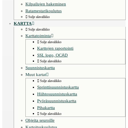
Kilpailujen hakeminen
Ratamestarikoulutus
Sulje alavalikko
KARTTA
Sulje alavalikko
Karttatoiminta
Sulje alavalikko
Karttojen raportointi
SSL logo, OCAD
Sulje alavalikko
Suunnistuskartta
Muut kartat
Sulje alavalikko
Sprinttisuunnistuskartta
Hiihtosuunnistuskartta
Pyöräsuunnistuskartta
Pihakartta
Sulje alavalikko
Ohjeita seuroille
Kartoituskoulutus