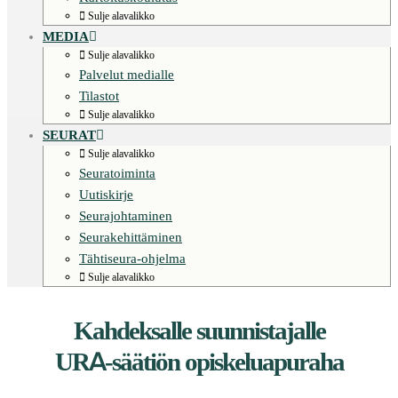
Sulje alavalikko
MEDIA
Sulje alavalikko
Palvelut medialle
Tilastot
Sulje alavalikko
SEURAT
Sulje alavalikko
Seuratoiminta
Uutiskirje
Seurajohtaminen
Seurakehittäminen
Tähtiseura-ohjelma
Sulje alavalikko
Kahdeksalle suunnistajalle
URA-säätiön opiskeluapuraha