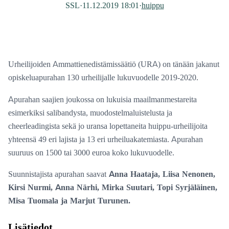
SSL
·
11.12.2019 18:01
·
huippu
Urheilijoiden Ammattienedistämissäätiö (URA) on tänään jakanut
opiskeluapurahan 130 urheilijalle lukuvuodelle 2019-2020.
Apurahan saajien joukossa on lukuisia maailmanmestareita
esimerkiksi salibandysta, muodostelmaluistelusta ja
cheerleadingista sekä jo uransa lopettaneita huippu-urheilijoita
yhteensä 49 eri lajista ja 13 eri urheiluakatemiasta. Apurahan
suuruus on 1500 tai 3000 euroa koko lukuvuodelle.
Suunnistajista apurahan saavat
Anna Haataja, Liisa Nenonen,
Kirsi Nurmi, Anna Närhi, Mirka Suutari, Topi Syrjäläinen,
Misa Tuomala ja Marjut Turunen.
Lisätiedot