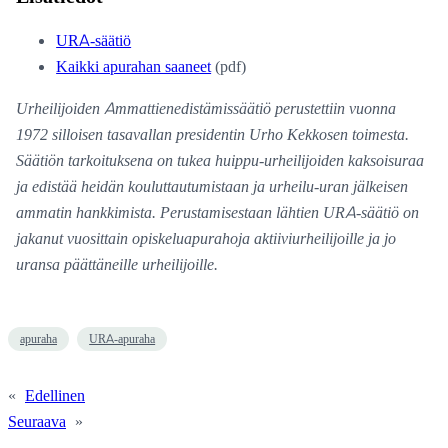
URA-säätiö
Kaikki apurahan saaneet
(pdf)
Urheilijoiden Ammattienedistämissäätiö perustettiin vuonna
1972 silloisen tasavallan presidentin Urho Kekkosen toimesta.
Säätiön tarkoituksena on tukea huippu-urheilijoiden kaksoisuraa
ja edistää heidän kouluttautumistaan ja urheilu-uran jälkeisen
ammatin hankkimista. Perustamisestaan lähtien URA-säätiö on
jakanut vuosittain opiskeluapurahoja aktiiviurheilijoille ja jo
uransa päättäneille urheilijoille.
apuraha
URA-apuraha
«
Edellinen
Seuraava
»