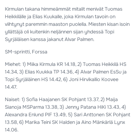
Kirmulan takana himmeämmät mitalit menivät Tuomas
Heikkilälle ja Elias Kuukalle, joka Kirmulan tavoin on
viihtynyt paremmin maaston puolella. Miesten kisan isoin
yllättäjä oli kuitenkin neljännen sijan yhdessä Topi
Syrjäläisen kanssa jakanut Alvar Palmen.
SM-sprintti, Forssa
Miehet: 1) Miika Kirmula KR 14.18, 2) Tuomas Heikkilä HS
14.34, 3) Elias Kuukka TP 14.36, 4) Alvar Palmen EsSu ja
Topi Syrjäläinen HS 14.42, 6) Joni Hirvikallio Koovee
14.47.
Naiset: 1) Sofia Haajanen SK Pohjant 13.37, 2) Maija
Sianoja MSParma 13.38, 3) Jenny Patana HiKi 13.43, 4)
Alexandra Enlund PIF 13.49, 5) Sari Anttonen SK Pohjant
13.58, 6) Marika Teini SK Halden ja Aino Mänkärlä Lynx
14.06.