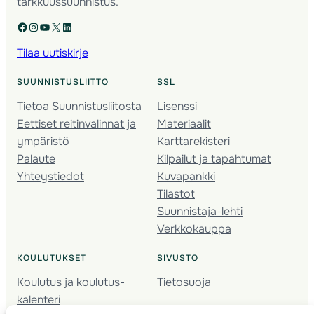
tarkkuussuunnistus.
Facebook
Instagram
YouTube
X
LinkedIn
Tilaa uutiskirje
SUUNNISTUSLIITTO
SSL
Tietoa Suunnistusliitosta
Lisenssi
Eettiset reitinvalinnat ja
Materiaalit
ympäristö
Karttarekisteri
Palaute
Kilpailut ja tapahtumat
Yhteystiedot
Kuvapankki
Tilastot
Suunnistaja-lehti
Verkkokauppa
KOULUTUKSET
SIVUSTO
Koulutus ja koulutus­
Tietosuoja
kalenteri