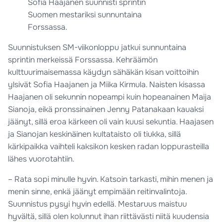
Sofia Haajanen suunnisti sprintin
Suomen mestariksi sunnuntaina
Forssassa.
Suunnistuksen SM-viikonloppu jatkui sunnuntaina
sprintin merkeissä Forssassa. Kehräämön
kulttuurimaisemassa käydyn sähäkän kisan voittoihin
ylsivät Sofia Haajanen ja Miika Kirmula. Naisten kisassa
Haajanen oli sekunnin nopeampi kuin hopeanainen Maija
Sianoja, eikä pronssinainen Jenny Patanakaan kauaksi
jäänyt, sillä eroa kärkeen oli vain kuusi sekuntia. Haajasen
ja Sianojan keskinäinen kultataisto oli tiukka, sillä
kärkipaikka vaihteli kaksikon kesken radan loppurasteilla
lähes vuorotahtiin.
– Rata sopi minulle hyvin. Katsoin tarkasti, mihin menen ja
menin sinne, enkä jäänyt empimään reitinvalintoja.
Suunnistus pysyi hyvin edellä. Mestaruus maistuu
hyvältä, sillä olen kolunnut ihan riittävästi niitä kuudensia