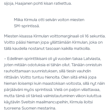
sijoja, Haajanen pohti kisan ratkettua.
Miika Kirmula otti selvän voiton miesten
SM-sprintissä.
Miesten kisassa Kirmulan voittomarginaali oli 16 sekuntia.
Voitto pääsi hieman jopa yllättämään Kirmulan, joka on
tällä kaudella nostanut tasoaan kaikilla matkoilla.
– Edellinen sprinttikisani oli yli vuoden takaa Latviasta,
joten mitään odotuksia ei tähän ollut. Tänään onnistuin
rauhoittamaan suunnistuksen, sillä tiesin vauhdin
riittävän. Voitto tuntuu hienolta. Olen siitä ehkä jopa
hieman iloisempi kuin maastokisan voitosta, sillä nyt näin
pärjääväni myös sprintissä. Vielä on paljon viilattavaa,
mutta tämä oli tärkeä valmistautuminen viikon kuluttua
käytäviin Sveitsin maailmancupeihin, Kirmula iloitsi
tuoreena Suomen mestarina.