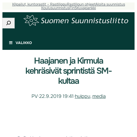
Kilpailut, kuntorastit – Rastilippu
Rastilipun ohjeet
Aloita suunnistus
Koulusuunnistus
Fin5
Kuvapankki
Etsi
VALIKKO
Haajanen ja Kirmula
kehräsivät sprintistä SM-
kultaa
PV
·
22.9.2019 19:41
·
huippu
, 
media