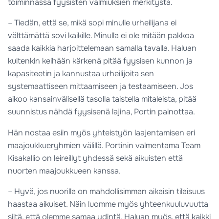
toiminnassa fyysisten valmiuksien merkitystä.
– Tiedän, että se, mikä sopi minulle urheilijana ei
välttämättä sovi kaikille. Minulla ei ole mitään pakkoa
saada kaikkia harjoittelemaan samalla tavalla. Haluan
kuitenkin keihään kärkenä pitää fyysisen kunnon ja
kapasiteetin ja kannustaa urheilijoita sen
systemaattiseen mittaamiseen ja testaamiseen. Jos
aikoo kansainvälisellä tasolla taistella mitaleista, pitää
suunnistus nähdä fyysisenä lajina, Portin painottaa.
Hän nostaa esiin myös yhteistyön laajentamisen eri
maajoukkueryhmien välillä. Portinin valmentama Team
Kisakallio on leireillyt yhdessä sekä aikuisten että
nuorten maajoukkueen kanssa.
– Hyvä, jos nuorilla on mahdollisimman aikaisin tilaisuus
haastaa aikuiset. Näin luomme myös yhteenkuuluvuutta
siitä, että olemme samaa ydintä. Haluan myös, että kaikki