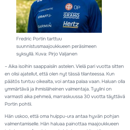
Fredric Portin tarttuu
suunnistusmaajoukkueen peräsimeen
syksyllä. Kuva: Pirjo Valjanen
– Aika isoihin saappaisiin astelen. Vielä pari vuotta sitten
en olisi ajatellut, että olen nyt tässä tilanteessa. Kun
päätös tuntuu oikealta, voi antaa palaa vaan. Haluan olla
ymmärtävä ja ihmisläheinen valmentaja. Tyylini on
varmasti aika pehmeä, marraskuussa 30 vuotta täyttävä
Portin pohtii.
Hän uskoo, että oma huippu-ura antaa hyvän pohjan
valmentamiselle. Hän haluaa painottaa maajoukkueen