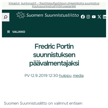
Kilpailut, kuntorastit – Rastilippu
Rastilipun ohjeet
Aloita suunnistus
Koulusuunnistus
Fin5
Kuvapankki
Etsi
VALIKKO
Fredric Portin
suunnistuksen
päävalmentajaksi
PV
·
12.9.2019 12:30
·
huippu
, 
media
Suomen Suunnistusliitto on valinnut entisen