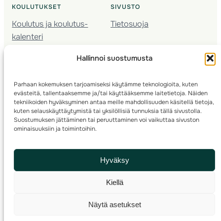
KOULUTUKSET
SIVUSTO
Koulutus ja koulutus­
Tietosuoja
kalenteri
Nuorison koulutukset
Hallinnoi suostumusta
Seura­kehittäminen
Valmentaja­koulutus
Parhaan kokemuksen tarjoamiseksi käytämme teknologioita, kuten
Kartoitus
evästeitä, tallentaaksemme ja/tai käyttääksemme laitetietoja. Näiden
Ratamestari
tekniikoiden hyväksyminen antaa meille mahdollisuuden käsitellä tietoja,
kuten selauskäyttäytymistä tai yksilöllisiä tunnuksia tällä sivustolla.
Suostumuksen jättäminen tai peruuttaminen voi vaikuttaa sivuston
Suomen Suunnistusliitto
© 2025 ·
· Valimotie 10, 00380 Helsinki, Finland
ominaisuuksiin ja toimintoihin.
info(a)suunnistusliitto.fi,
Rastilipun asiat
: rastilippu(a)suunnistusliitto.fi
Hyväksy
Kilpailut ja kuntorastit – Rastilippu
:::
Rastilipun ohjeet
Kiellä
RSS
Näytä asetukset
Etsi