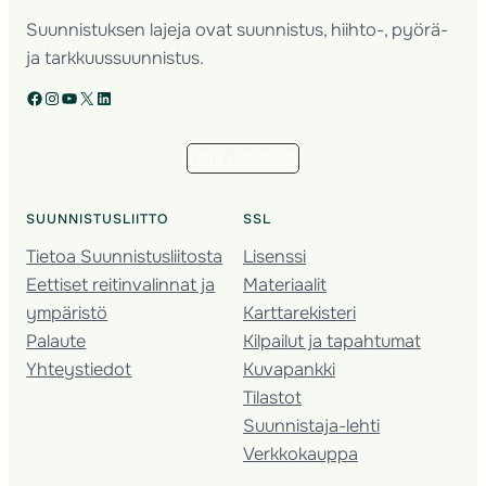
Suunnistuksen lajeja ovat suunnistus, hiihto-, pyörä-
ja tarkkuussuunnistus.
Facebook
Instagram
YouTube
X
LinkedIn
Tilaa uutiskirje
SUUNNISTUSLIITTO
SSL
Tietoa Suunnistusliitosta
Lisenssi
Eettiset reitinvalinnat ja
Materiaalit
ympäristö
Karttarekisteri
Palaute
Kilpailut ja tapahtumat
Yhteystiedot
Kuvapankki
Tilastot
Suunnistaja-lehti
Verkkokauppa