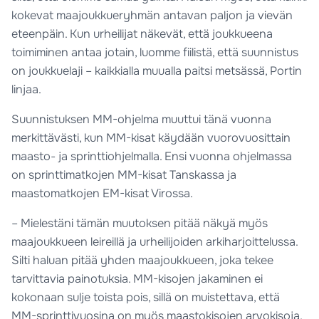
kokevat maajoukkueryhmän antavan paljon ja vievän
eteenpäin. Kun urheilijat näkevät, että joukkueena
toimiminen antaa jotain, luomme fiilistä, että suunnistus
on joukkuelaji – kaikkialla muualla paitsi metsässä, Portin
linjaa.
Suunnistuksen MM-ohjelma muuttui tänä vuonna
merkittävästi, kun MM-kisat käydään vuorovuosittain
maasto- ja sprinttiohjelmalla. Ensi vuonna ohjelmassa
on sprinttimatkojen MM-kisat Tanskassa ja
maastomatkojen EM-kisat Virossa.
– Mielestäni tämän muutoksen pitää näkyä myös
maajoukkueen leireillä ja urheilijoiden arkiharjoittelussa.
Silti haluan pitää yhden maajoukkueen, joka tekee
tarvittavia painotuksia. MM-kisojen jakaminen ei
kokonaan sulje toista pois, sillä on muistettava, että
MM-sprinttivuosina on myös maastokisojen arvokisoja,