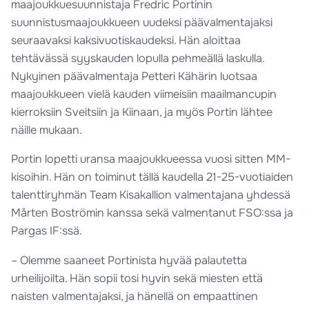
maajoukkuesuunnistaja Fredric Portinin
suunnistusmaajoukkueen uudeksi päävalmentajaksi
seuraavaksi kaksivuotiskaudeksi. Hän aloittaa
tehtävässä syyskauden lopulla pehmeällä laskulla.
Nykyinen päävalmentaja Petteri Kähärin luotsaa
maajoukkueen vielä kauden viimeisiin maailmancupin
kierroksiin Sveitsiin ja Kiinaan, ja myös Portin lähtee
näille mukaan.
Portin lopetti uransa maajoukkueessa vuosi sitten MM-
kisoihin. Hän on toiminut tällä kaudella 21-25-vuotiaiden
talenttiryhmän Team Kisakallion valmentajana yhdessä
Mårten Boströmin kanssa sekä valmentanut FSO:ssa ja
Pargas IF:ssä.
– Olemme saaneet Portinista hyvää palautetta
urheilijoilta. Hän sopii tosi hyvin sekä miesten että
naisten valmentajaksi, ja hänellä on empaattinen