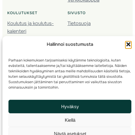
KOULUTUKSET
SIVUSTO
Koulutus ja koulutus­
Tietosuoja
kalenteri
Nuorison koulutukset
Hallinnoi suostumusta
Seura­kehittäminen
Valmentaja­koulutus
Parhaan kokemuksen tarjoamiseksi käytämme teknologioita, kuten
Kartoitus
evästeitä, tallentaaksemme ja/tai käyttääksemme laitetietoja. Näiden
Ratamestari
tekniikoiden hyväksyminen antaa meille mahdollisuuden käsitellä tietoja,
kuten selauskäyttäytymistä tai yksilöllisiä tunnuksia tällä sivustolla.
Suostumuksen jättäminen tai peruuttaminen voi vaikuttaa sivuston
Suomen Suunnistusliitto
© 2025 ·
· Valimotie 10, 00380 Helsinki, Finland
ominaisuuksiin ja toimintoihin.
info(a)suunnistusliitto.fi,
Rastilipun asiat
: rastilippu(a)suunnistusliitto.fi
Hyväksy
Kilpailut ja kuntorastit – Rastilippu
:::
Rastilipun ohjeet
Kiellä
RSS
Näytä asetukset