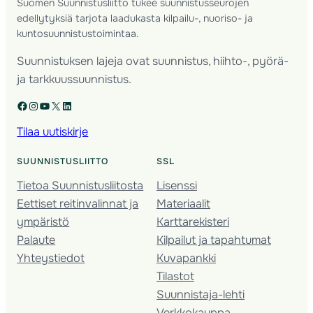
Suomen Suunnistusliitto tukee suunnistusseurojen
edellytyksiä tarjota laadukasta kilpailu-, nuoriso- ja
kuntosuunnistustoimintaa.
Suunnistuksen lajeja ovat suunnistus, hiihto-, pyörä-
ja tarkkuussuunnistus.
Facebook
Instagram
YouTube
X
LinkedIn
Tilaa uutiskirje
SUUNNISTUSLIITTO
SSL
Tietoa Suunnistusliitosta
Lisenssi
Eettiset reitinvalinnat ja
Materiaalit
ympäristö
Karttarekisteri
Palaute
Kilpailut ja tapahtumat
Yhteystiedot
Kuvapankki
Tilastot
Suunnistaja-lehti
Verkkokauppa