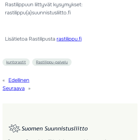
Rastilippuun liittyvät kysymykset:
rastilippu(a)suunnistusliitto.fi
Lisätietoa Rastilipusta
rastilippu.fi
kuntorastit
Rastilippu-palvelu
«
Edellinen
Seuraava
»