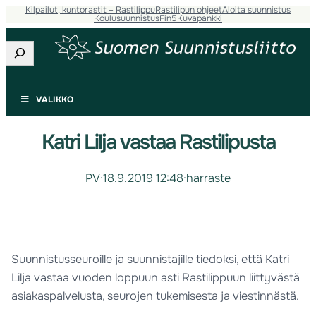
Kilpailut, kuntorastit – Rastilippu
Rastilipun ohjeet
Aloita suunnistus
Koulusuunnistus
Fin5
Kuvapankki
Etsi
VALIKKO
Katri Lilja vastaa Rastilipusta
PV
·
18.9.2019 12:48
·
harraste
Suunnistusseuroille ja suunnistajille tiedoksi, että Katri
Lilja vastaa vuoden loppuun asti Rastilippuun liittyvästä
asiakaspalvelusta, seurojen tukemisesta ja viestinnästä.