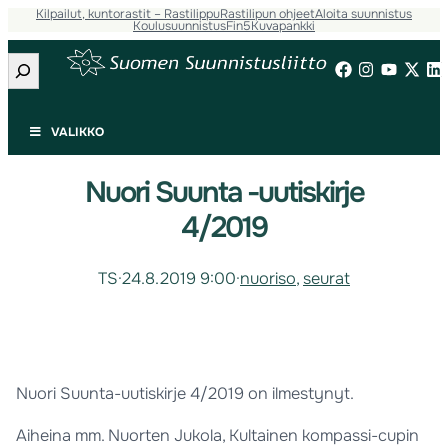
Kilpailut, kuntorastit – Rastilippu
Rastilipun ohjeet
Aloita suunnistus
Koulusuunnistus
Fin5
Kuvapankki
Etsi
VALIKKO
Nuori Suunta -uutiskirje
4/2019
TS
·
24.8.2019 9:00
·
nuoriso
, 
seurat
Nuori Suunta-uutiskirje 4/2019 on ilmestynyt.
Aiheina mm. Nuorten Jukola, Kultainen kompassi-cupin