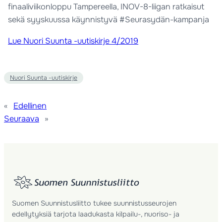
finaaliviikonloppu Tampereella, INOV-8-liigan ratkaisut
sekä syyskuussa käynnistyvä #Seurasydän-kampanja
Lue Nuori Suunta -uutiskirje 4/2019
Nuori Suunta -uutiskirje
«
Edellinen
Seuraava
»
Suomen Suunnistusliitto tukee suunnistusseurojen
edellytyksiä tarjota laadukasta kilpailu-, nuoriso- ja