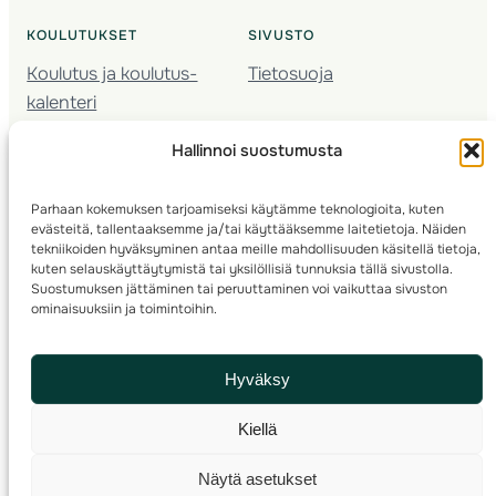
KOULUTUKSET
SIVUSTO
Koulutus ja koulutus­
Tietosuoja
kalenteri
Nuorison koulutukset
Hallinnoi suostumusta
Seura­kehittäminen
Valmentaja­koulutus
Parhaan kokemuksen tarjoamiseksi käytämme teknologioita, kuten
Kartoitus
evästeitä, tallentaaksemme ja/tai käyttääksemme laitetietoja. Näiden
Ratamestari
tekniikoiden hyväksyminen antaa meille mahdollisuuden käsitellä tietoja,
kuten selauskäyttäytymistä tai yksilöllisiä tunnuksia tällä sivustolla.
Suostumuksen jättäminen tai peruuttaminen voi vaikuttaa sivuston
Suomen Suunnistusliitto
© 2025 ·
· Valimotie 10, 00380 Helsinki, Finland
ominaisuuksiin ja toimintoihin.
info(a)suunnistusliitto.fi,
Rastilipun asiat
: rastilippu(a)suunnistusliitto.fi
Hyväksy
Kilpailut ja kuntorastit – Rastilippu
:::
Rastilipun ohjeet
Kiellä
RSS
Näytä asetukset