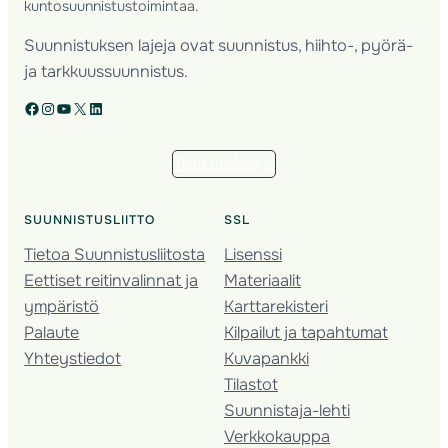
kuntosuunnistustoimintaa.
Suunnistuksen lajeja ovat suunnistus, hiihto-, pyörä-
ja tarkkuussuunnistus.
Facebook
Instagram
YouTube
X
LinkedIn
Tilaa uutiskirje
SUUNNISTUSLIITTO
SSL
Tietoa Suunnistusliitosta
Lisenssi
Eettiset reitinvalinnat ja
Materiaalit
ympäristö
Karttarekisteri
Palaute
Kilpailut ja tapahtumat
Yhteystiedot
Kuvapankki
Tilastot
Suunnistaja-lehti
Verkkokauppa