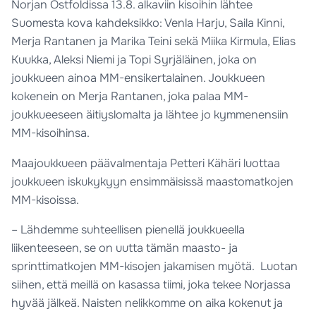
Norjan Östfoldissa 13.8. alkaviin kisoihin lähtee
Suomesta kova kahdeksikko: Venla Harju, Saila Kinni,
Merja Rantanen ja Marika Teini sekä Miika Kirmula, Elias
Kuukka, Aleksi Niemi ja Topi Syrjäläinen, joka on
joukkueen ainoa MM-ensikertalainen. Joukkueen
kokenein on Merja Rantanen, joka palaa MM-
joukkueeseen äitiyslomalta ja lähtee jo kymmenensiin
MM-kisoihinsa.
Maajoukkueen päävalmentaja Petteri Kähäri luottaa
joukkueen iskukykyyn ensimmäisissä maastomatkojen
MM-kisoissa.
– Lähdemme suhteellisen pienellä joukkueella
liikenteeseen, se on uutta tämän maasto- ja
sprinttimatkojen MM-kisojen jakamisen myötä. Luotan
siihen, että meillä on kasassa tiimi, joka tekee Norjassa
hyvää jälkeä. Naisten nelikkomme on aika kokenut ja