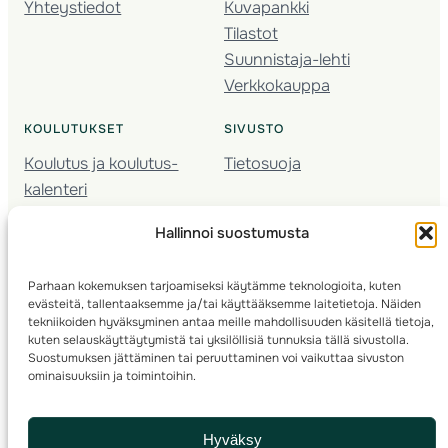
Yhteystiedot
Kuvapankki
Tilastot
Suunnistaja-lehti
Verkkokauppa
KOULUTUKSET
SIVUSTO
Koulutus ja koulutus­
Tietosuoja
kalenteri
Nuorison koulutukset
Hallinnoi suostumusta
Seura­kehittäminen
Valmentaja­koulutus
Parhaan kokemuksen tarjoamiseksi käytämme teknologioita, kuten
Kartoitus
evästeitä, tallentaaksemme ja/tai käyttääksemme laitetietoja. Näiden
Ratamestari
tekniikoiden hyväksyminen antaa meille mahdollisuuden käsitellä tietoja,
kuten selauskäyttäytymistä tai yksilöllisiä tunnuksia tällä sivustolla.
Suostumuksen jättäminen tai peruuttaminen voi vaikuttaa sivuston
Suomen Suunnistusliitto
© 2025 ·
· Valimotie 10, 00380 Helsinki, Finland
ominaisuuksiin ja toimintoihin.
info(a)suunnistusliitto.fi,
Rastilipun asiat
: rastilippu(a)suunnistusliitto.fi
Hyväksy