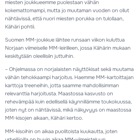
miesten joukkueemme puolestaan vähän
kokemattomampi, mutta jo muutaman vuoden on ollut
nähtävissä, että nuori miesten porukka on tulollaan,
Kähäri pohtii.
Suomen MM-joukkue lähtee runsaan viikon kuluttua
Norjaan viimeiselle MM-leirilleen, jossa Kähärin mukaan
keskitytään oleellisiin juttuihin.
– Ohjelmassa on norjalaisten näyttökisat sekä muutama
vähän tehokkaampi harjoitus. Haemme MM-kartoittajan
karttoja treeneihin, jotta saamme mahdollisimman
relevanttia harjoitusta. Maastossa kasvusto on
rehevämpää kuin edellisellä käynnillämme toukokuussa,
joten nyt on nähtävissä, mikä näkyvyys on maastossa
MM-kisojen aikaan, Kähäri kertoo.
MM-kisoihin on aikaa puolitoista kuukautta, joten
urheilijoilla on hyvin aikaa MM-viimeistelyyn.