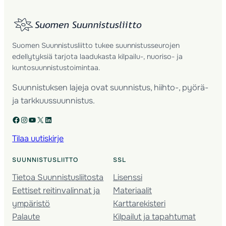
Suomen Suunnistusliitto tukee suunnistusseurojen
edellytyksiä tarjota laadukasta kilpailu-, nuoriso- ja
kuntosuunnistustoimintaa.
Suunnistuksen lajeja ovat suunnistus, hiihto-, pyörä-
ja tarkkuussuunnistus.
Facebook
Instagram
YouTube
X
LinkedIn
Tilaa uutiskirje
SUUNNISTUSLIITTO
SSL
Tietoa Suunnistusliitosta
Lisenssi
Eettiset reitinvalinnat ja
Materiaalit
ympäristö
Karttarekisteri
Palaute
Kilpailut ja tapahtumat