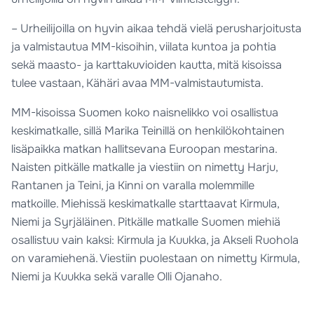
– Urheilijoilla on hyvin aikaa tehdä vielä perusharjoitusta
ja valmistautua MM-kisoihin, viilata kuntoa ja pohtia
sekä maasto- ja karttakuvioiden kautta, mitä kisoissa
tulee vastaan, Kähäri avaa MM-valmistautumista.
MM-kisoissa Suomen koko naisnelikko voi osallistua
keskimatkalle, sillä Marika Teinillä on henkilökohtainen
lisäpaikka matkan hallitsevana Euroopan mestarina.
Naisten pitkälle matkalle ja viestiin on nimetty Harju,
Rantanen ja Teini, ja Kinni on varalla molemmille
matkoille. Miehissä keskimatkalle starttaavat Kirmula,
Niemi ja Syrjäläinen. Pitkälle matkalle Suomen miehiä
osallistuu vain kaksi: Kirmula ja Kuukka, ja Akseli Ruohola
on varamiehenä. Viestiin puolestaan on nimetty Kirmula,
Niemi ja Kuukka sekä varalle Olli Ojanaho.