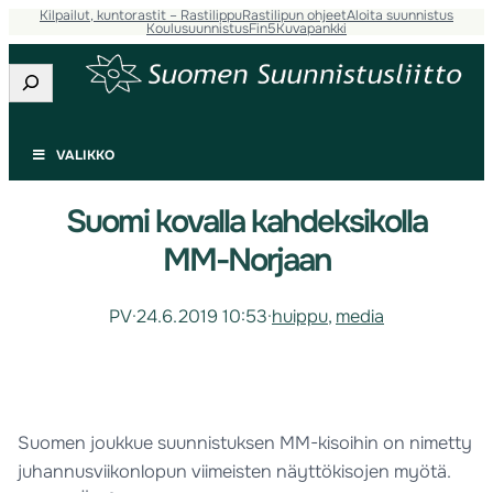
Kilpailut, kuntorastit – Rastilippu
Rastilipun ohjeet
Aloita suunnistus
Koulusuunnistus
Fin5
Kuvapankki
Etsi
VALIKKO
Suomi kovalla kahdeksikolla
MM-Norjaan
PV
·
24.6.2019 10:53
·
huippu
, 
media
Suomen joukkue suunnistuksen MM-kisoihin on nimetty
juhannusviikonlopun viimeisten näyttökisojen myötä.