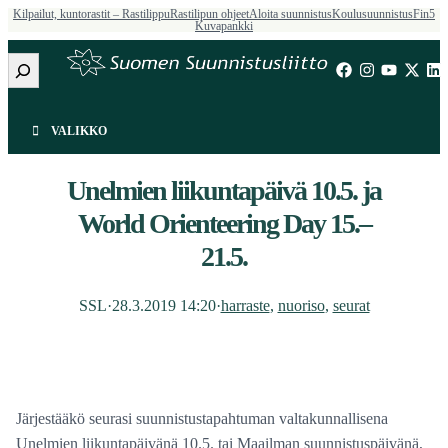
Kilpailut, kuntorastit – Rastilippu
Rastilipun ohjeet
Aloita suunnistus
Koulusuunnistus
Fin5
Kuvapankki
Etsi
VALIKKO
Unelmien liikuntapäivä 10.5. ja
World Orienteering Day 15.–
21.5.
SSL
·
28.3.2019 14:20
·
harraste
, 
nuoriso
, 
seurat
Järjestääkö seurasi suunnistustapahtuman valtakunnallisena
Unelmien liikuntapäivänä 10.5. tai Maailman suunnistuspäivänä,