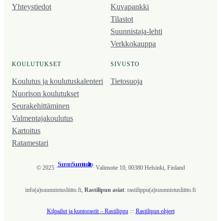
Yhteystiedot
Kuvapankki
Tilastot
Suunnistaja-lehti
Verkkokauppa
KOULUTUKSET
SIVUSTO
Koulutus ja koulutus­kalenteri
Tietosuoja
Nuorison koulutukset
Seura­kehittäminen
Valmentaja­koulutus
Kartoitus
Ratamestari
Suomen Suunnistusliitto
© 2025 ·
· Valimotie 10, 00380 Helsinki, Finland
info(a)suunnistusliitto.fi,
Rastilipun asiat
: rastilippu(a)suunnistusliitto.fi
Kilpailut ja kuntorastit – Rastilippu
:::
Rastilipun ohjeet