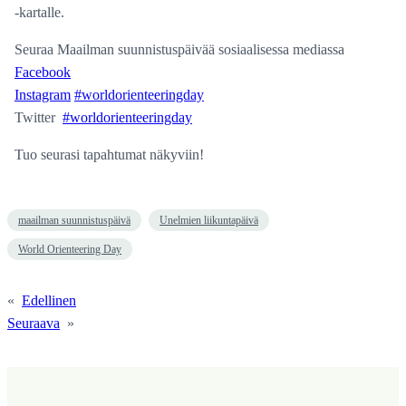
-kartalle.
Seuraa Maailman suunnistuspäivää sosiaalisessa mediassa
Facebook
Instagram
#worldorienteeringday
Twitter
#worldorienteeringday
Tuo seurasi tapahtumat näkyviin!
maailman suunnistuspäivä
Unelmien liikuntapäivä
World Orienteering Day
«
Edellinen
Seuraava
»