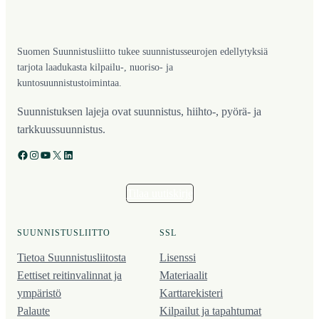
Suomen Suunnistusliitto tukee suunnistusseurojen edellytyksiä
tarjota laadukasta kilpailu-, nuoriso- ja
kuntosuunnistustoimintaa.
Suunnistuksen lajeja ovat suunnistus, hiihto-, pyörä- ja
tarkkuussuunnistus.
Facebook
Instagram
YouTube
X
LinkedIn
Tilaa uutiskirje
SUUNNISTUSLIITTO
SSL
Tietoa Suunnistusliitosta
Lisenssi
Eettiset reitinvalinnat ja
Materiaalit
ympäristö
Karttarekisteri
Palaute
Kilpailut ja tapahtumat