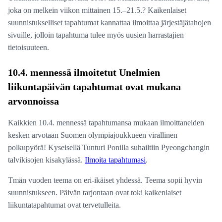
joka on melkein viikon mittainen 15.–21.5.? Kaikenlaiset
suunnistukselliset tapahtumat kannattaa ilmoittaa järjestäjätahojen
sivuille, jolloin tapahtuma tulee myös uusien harrastajien
tietoisuuteen.
10.4. mennessä ilmoitetut Unelmien
liikuntapäivän tapahtumat ovat mukana
arvonnoissa
Kaikkien 10.4. mennessä tapahtumansa mukaan ilmoittaneiden
kesken arvotaan Suomen olympiajoukkueen virallinen
polkupyörä! Kyseisellä Tunturi Ponilla suhailtiin Pyeongchangin
talvikisojen kisakylässä.
Ilmoita tapahtumasi
.
Tmän vuoden teema on eri-ikäiset yhdessä. Teema sopii hyvin
suunnistukseen. Päivän tarjontaan ovat toki kaikenlaiset
liikuntatapahtumat ovat tervetulleita.