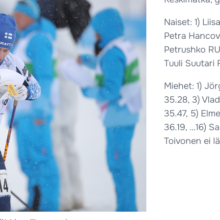
Naiset: 1) Lii
Petra Hancova
Petrushko RUS
Tuuli Suutari
Miehet: 1) Jö
35.28, 3) Vla
35.47, 5) Elm
36.19, …16) S
Toivonen ei l