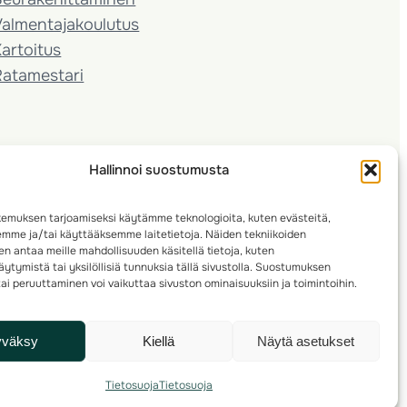
almentaja­koulutus
artoitus
Ratamestari
Hallinnoi suostumusta
emuksen tarjoamiseksi käytämme teknologioita, kuten evästeitä,
emme ja/tai käyttääksemme laitetietoja. Näiden tekniikoiden
n antaa meille mahdollisuuden käsitellä tietoja, kuten
ytymistä tai yksilöllisiä tunnuksia tällä sivustolla. Suostumuksen
ai peruuttaminen voi vaikuttaa sivuston ominaisuuksiin ja toimintoihin.
yväksy
Kiellä
Näytä asetukset
Tietosuoja
Tietosuoja