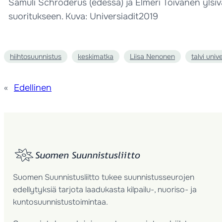
Samuli Schroderus (edessä) ja Elmeri Toivanen ylsi
suoritukseen. Kuva: Universiadit2019
hiihtosuunnistus
keskimatka
Liisa Nenonen
talvi univ
«
Edellinen
Suomen Suunnistusliitto tukee suunnistusseurojen
edellytyksiä tarjota laadukasta kilpailu-, nuoriso- ja
kuntosuunnistustoimintaa.