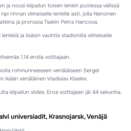
en ja nousi kilpailun toisen lenkin puolessa välissä
ipi rinnan viimeiselle lenkille asti, jolla Nenonen
atkina ja pronssia Tsekin Petra Hancova.
nkkiä ja lisäsin vauhtia stadionilla viimeiselle
itsemäs 1.14 erolla voittajaan.
viikolla rohmunneeseen venäläiseen Sergei
iin ikään venäläinen Vladislav Kiselev.
 kilpailun viides. Eroa voittajaan jäi 44 sekuntia.
alvi universiadit, Krasnojarsk, Venäjä
hteislähtö