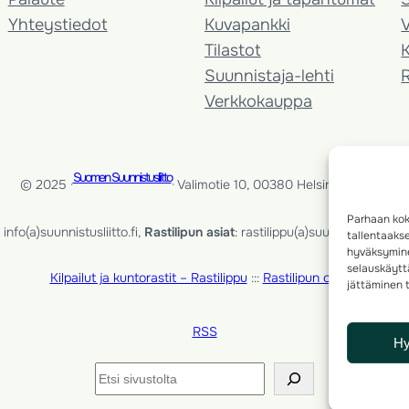
Yhteystiedot
Kuvapankki
V
Tilastot
K
Suunnistaja-lehti
Verkkokauppa
Suomen Suunnistusliitto
© 2025 ·
· Valimotie 10, 00380 Helsinki, Finland
Parhaan kok
info(a)suunnistusliitto.fi,
Rastilipun asiat
: rastilippu(a)suunnistusliitto.fi
tallentaaks
hyväksymine
selauskäyttä
Kilpailut ja kuntorastit – Rastilippu
:::
Rastilipun ohjeet
jättäminen t
RSS
H
Etsi