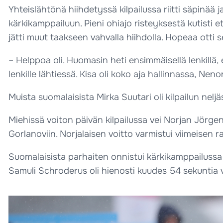
Yhteislähtönä hiihdetyssä kilpailussa riitti säpinää j
kärkikamppailuun. Pieni ohiajo risteyksestä kutisti et
jätti muut taakseen vahvalla hiihdolla. Hopeaa otti
– Helppoa oli. Huomasin heti ensimmäisellä lenkillä, 
lenkille lähtiessä. Kisa oli koko aja hallinnassa, Nenon
Muista suomalaisista Mirka Suutari oli kilpailun neljäs
Miehissä voiton päivän kilpailussa vei Norjan Jörgen
Gorlanoviin. Norjalaisen voitto varmistui viimeisen ras
Suomalaisista parhaiten onnistui kärkikamppailussa p
Samuli Schroderus oli hienosti kuudes 54 sekuntia v