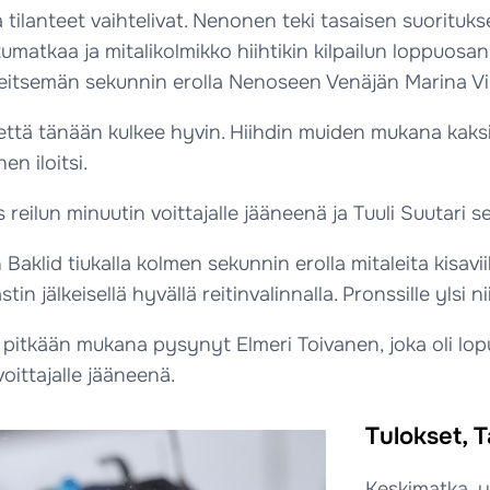
a tilanteet vaihtelivat. Nenonen teki tasaisen suorituks
umatkaa ja mitalikolmikko hiihtikin kilpailun loppuosan r
 seitsemän sekunnin erolla Nenoseen Venäjän Marina Vi
että tänään kulkee hyvin. Hiihdin muiden mukana kaksi le
en iloitsi.
 reilun minuutin voittajalle jääneenä ja Tuuli Suutari se
 Baklid tiukalla kolmen sekunnin erolla mitaleita kisa
tin jälkeisellä hyvällä reitinvalinnalla. Pronssille ylsi n
itkään mukana pysynyt Elmeri Toivanen, joka oli lopulta
oittajalle jääneenä.
Tulokset, T
Keskimatka, y