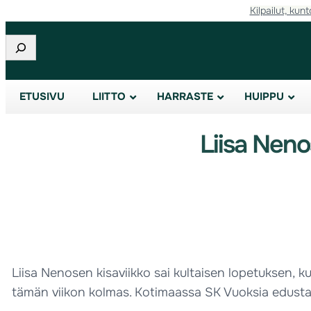
Kilpailut, kunt
Etsi
ETUSIVU
LIITTO
HARRASTE
HUIPPU
Liisa Neno
Liisa Nenosen kisaviikko sai kultaisen lopetuksen, ku
tämän viikon kolmas. Kotimaassa SK Vuoksia edustava i