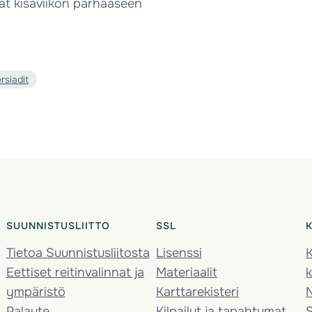
vät kisaviikon parhaaseen
ersiadit
SUUNNISTUSLIITTO
SSL
Tietoa Suunnistusliitosta
Lisenssi
K
Eettiset reitinvalinnat ja
Materiaalit
k
ympäristö
Karttarekisteri
Palaute
Kilpailut ja tapahtumat