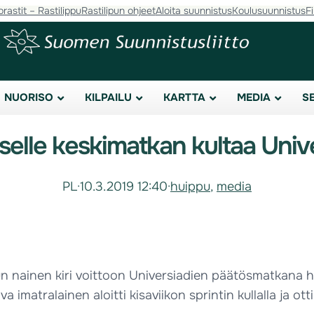
orastit – Rastilippu
Rastilipun ohjeet
Aloita suunnistus
Koulusuunnistus
F
NUORISO
KILPAILU
KARTTA
MEDIA
S
selle keskimatkan kultaa Univ
PL
·
10.3.2019 12:40
·
huippu
, 
media
n nainen kiri voittoon Universiadien päätösmatkana hiih
matralainen aloitti kisaviikon sprintin kullalla ja otti