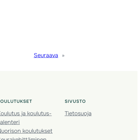
Seuraava
»
KOULUTUKSET
SIVUSTO
oulutus ja koulutus­
Tietosuoja
alenteri
Nuorison koulutukset
Seura­kehittäminen