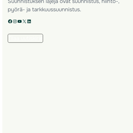
Suunnistuksen lajeja ovat suunnistus, hiihto-,
pyörä- ja tarkkuussuunnistus.
Facebook
Instagram
YouTube
X
LinkedIn
Tilaa uutiskirje