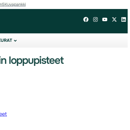
in5
Kuvapankki
EURAT
n loppupisteet
eet