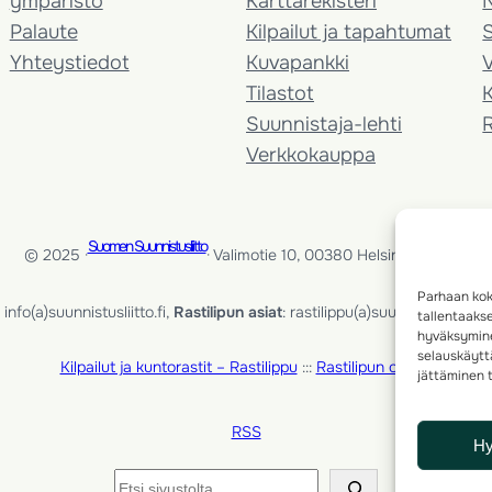
ympäristö
Karttarekisteri
Palaute
Kilpailut ja tapahtumat
Yhteystiedot
Kuvapankki
V
Tilastot
K
Suunnistaja-lehti
Verkkokauppa
Suomen Suunnistusliitto
© 2025 ·
· Valimotie 10, 00380 Helsinki, Finland
Parhaan kok
info(a)suunnistusliitto.fi,
Rastilipun asiat
: rastilippu(a)suunnistusliitto.fi
tallentaaks
hyväksymine
selauskäyttä
Kilpailut ja kuntorastit – Rastilippu
:::
Rastilipun ohjeet
jättäminen t
RSS
H
Etsi