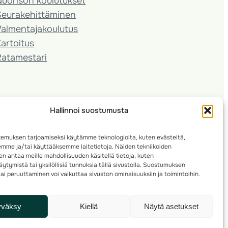
Nuorison koulutukset
Seura­kehittäminen
almentaja­koulutus
artoitus
Ratamestari
Hallinnoi suostumusta
emuksen tarjoamiseksi käytämme teknologioita, kuten evästeitä,
emme ja/tai käyttääksemme laitetietoja. Näiden tekniikoiden
n antaa meille mahdollisuuden käsitellä tietoja, kuten
ytymistä tai yksilöllisiä tunnuksia tällä sivustolla. Suostumuksen
ai peruuttaminen voi vaikuttaa sivuston ominaisuuksiin ja toimintoihin.
yväksy
Kiellä
Näytä asetukset