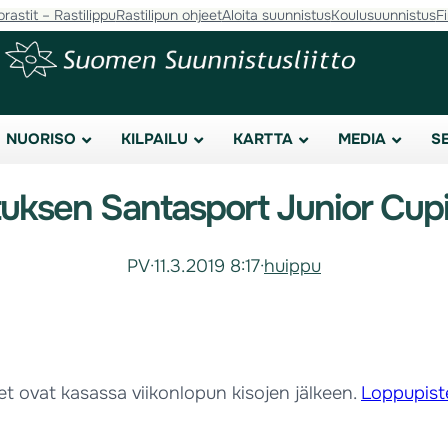
orastit – Rastilippu
Rastilipun ohjeet
Aloita suunnistus
Koulusuunnistus
F
NUORISO
KILPAILU
KARTTA
MEDIA
S
tuksen Santasport Junior Cupi
PV
·
11.3.2019 8:17
·
huippu
t ovat kasassa viikonlopun kisojen jälkeen.
Loppupist