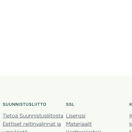
SUUNNISTUSLIITTO
SSL
Tietoa Suunnistusliitosta
Lisenssi
K
Eettiset reitinvalinnat ja
Materiaalit
k