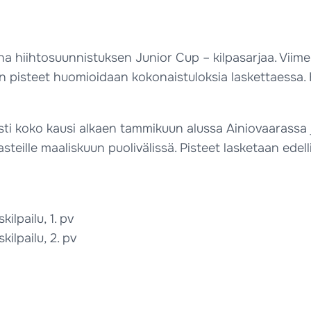
na hiihtosuunnistuksen Junior Cup – kilpasarjaa. Vii
n pisteet huomioidaan kokonaistuloksia laskettaessa. 
esti koko kausi alkaen tammikuun alussa Ainiovaarassa 
teille maaliskuun puolivälissä. Pisteet lasketaan edelli
pailu, 1. pv
pailu, 2. pv