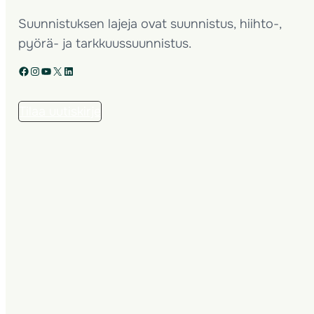
Suunnistuksen lajeja ovat suunnistus, hiihto-,
pyörä- ja tarkkuussuunnistus.
Facebook
Instagram
YouTube
X
LinkedIn
Tilaa uutiskirje