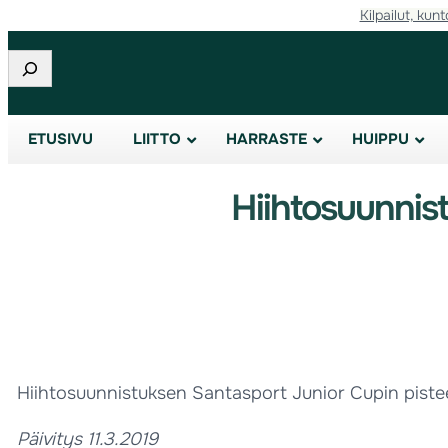
Kilpailut, kunt
Etsi
ETUSIVU
LIITTO
HARRASTE
HUIPPU
Hiihtosuunnis
Hiihtosuunnistuksen Santasport Junior Cupin pistee
Päivitys 11.3.2019