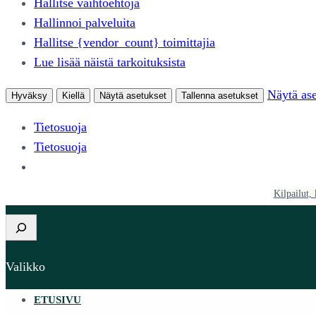
Hallitse vaihtoehtoja
Hallinnoi palveluita
Hallitse {vendor_count} toimittajia
Lue lisää näistä tarkoituksista
Näytä ase
Hyväksy
Kiellä
Näytä asetukset
Tallenna asetukset
Tietosuoja
Tietosuoja
Kilpailut, 
Etsi
Valikko
ETUSIVU