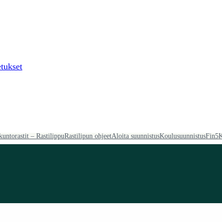
tukset
kuntorastit – Rastilippu
Rastilipun ohjeet
Aloita suunnistus
Koulusuunnistus
Fin5
K