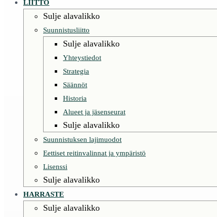
LIITTO
Sulje alavalikko
Suunnistusliitto
Sulje alavalikko
Yhteystiedot
Strategia
Säännöt
Historia
Alueet ja jäsenseurat
Sulje alavalikko
Suunnistuksen lajimuodot
Eettiset reitinvalinnat ja ympäristö
Lisenssi
Sulje alavalikko
HARRASTE
Sulje alavalikko