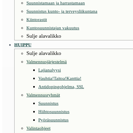
Suunnistamaan ja harrastamaan
Suunnistus kunto- ja terveysliikuntana
Kiintorastit
Kuntosuunnistajan vakuutus
Sulje alavalikko
HUIPPU
Sulje alavalikko
Valmennusjärjestelmä
Lajianalyysi
Vauhtia!Taitoa!Kanttia!
Antidopingohjelma, SSL
Valmennusryhmät
Suunnistus
Hiihtosuunnistus
Pyöräsuunnistus
Valintaohjeet