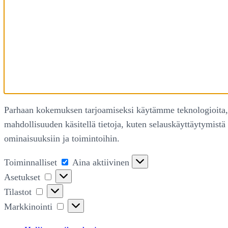
Parhaan kokemuksen tarjoamiseksi käytämme teknologioita, k
mahdollisuuden käsitellä tietoja, kuten selauskäyttäytymistä 
ominaisuuksiin ja toimintoihin.
Toiminnalliset
Toiminnalliset
Aina aktiivinen
Asetukset
Asetukset
Tilastot
Tilastot
Markkinointi
Markkinointi