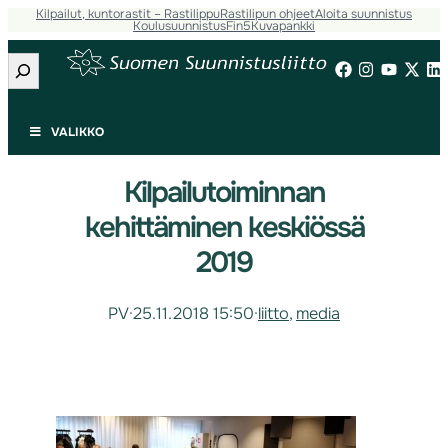
Kilpailut, kuntorastit – Rastilippu
Rastilipun ohjeet
Aloita suunnistus
Koulusuunnistus
Fin5
Kuvapankki
Etsi
VALIKKO
Kilpailutoiminnan
kehittäminen keskiössä
2019
PV
·
25.11.2018 15:50
·
liitto
, 
media