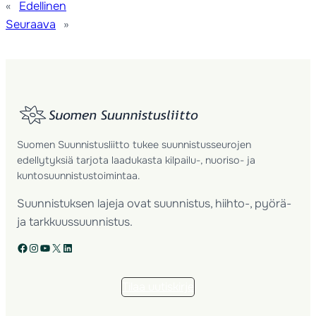
«
Edellinen
Seuraava
»
Suomen Suunnistusliitto tukee suunnistusseurojen
edellytyksiä tarjota laadukasta kilpailu-, nuoriso- ja
kuntosuunnistustoimintaa.
Suunnistuksen lajeja ovat suunnistus, hiihto-, pyörä-
ja tarkkuussuunnistus.
Facebook
Instagram
YouTube
X
LinkedIn
Tilaa uutiskirje