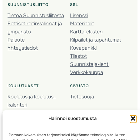
SUUNNISTUSLIITTO
SSL
Tietoa Suunnistusliitosta
Lisenssi
Eettiset reitinvalinnat ja
Materiaalit
ympäristö
Karttarekisteri
Palaute
Kilpailut ja tapahtumat
Yhteystiedot
Kuvapankki
Tilastot
Suunnistaja-lehti
Verkkokauppa
KOULUTUKSET
SIVUSTO
Koulutus ja koulutus­
Tietosuoja
kalenteri
Nuorison koulutukset
Hallinnoi suostumusta
Seura­kehittäminen
Valmentaja­koulutus
Parhaan kokemuksen tarjoamiseksi käytämme teknologioita, kuten
Kartoitus