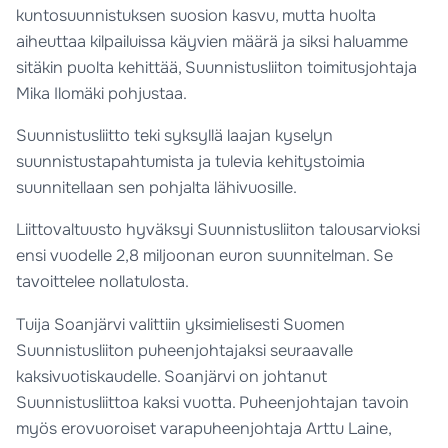
kuntosuunnistuksen suosion kasvu, mutta huolta
aiheuttaa kilpailuissa käyvien määrä ja siksi haluamme
sitäkin puolta kehittää, Suunnistusliiton toimitusjohtaja
Mika Ilomäki pohjustaa.
Suunnistusliitto teki syksyllä laajan kyselyn
suunnistustapahtumista ja tulevia kehitystoimia
suunnitellaan sen pohjalta lähivuosille.
Liittovaltuusto hyväksyi Suunnistusliiton talousarvioksi
ensi vuodelle 2,8 miljoonan euron suunnitelman. Se
tavoittelee nollatulosta.
Tuija Soanjärvi valittiin yksimielisesti Suomen
Suunnistusliiton puheenjohtajaksi seuraavalle
kaksivuotiskaudelle. Soanjärvi on johtanut
Suunnistusliittoa kaksi vuotta. Puheenjohtajan tavoin
myös erovuoroiset varapuheenjohtaja Arttu Laine,