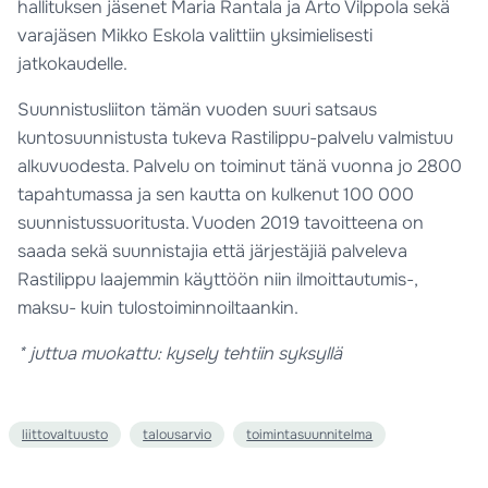
hallituksen jäsenet Maria Rantala ja Arto Vilppola sekä
varajäsen Mikko Eskola valittiin yksimielisesti
jatkokaudelle.
Suunnistusliiton tämän vuoden suuri satsaus
kuntosuunnistusta tukeva Rastilippu-palvelu valmistuu
alkuvuodesta. Palvelu on toiminut tänä vuonna jo 2800
tapahtumassa ja sen kautta on kulkenut 100 000
suunnistussuoritusta. Vuoden 2019 tavoitteena on
saada sekä suunnistajia että järjestäjiä palveleva
Rastilippu laajemmin käyttöön niin ilmoittautumis-,
maksu- kuin tulostoiminnoiltaankin.
* juttua muokattu: kysely tehtiin syksyllä
liittovaltuusto
talousarvio
toimintasuunnitelma