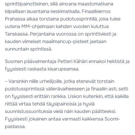
sprinttipainotteinen, sillä ainoana maastomatkana
kilpaillaan lauantaina keskimatkalla. Finaalikierros
Prahassa alkaa torstaina pudotussprintillä, joka tulee
uutena MM-ohjelmaan kahden vuoden kuluttua
Tanskassa. Perjantaina vuorossa on sprinttiviesti ja
kauden viimeiset maailmancup-pisteet jaetaan
sunnuntain sprintissä.
Suomen päävalmentaja Petteri Kähäri ennakoi hektistä ja
fyysisesti raskasta kisarupeamaa.
– Varsinkin niille urheilijoille, jotka etenevät torstain
pudotussprintissä välierävaiheeseen ja finaaliin asti, setti
on fyysisesti erittäin rankka. Uskon kuitenkin, että kaikilla
riittää virtaa tehdä täysipainoisia ja hyviä
suunnistussuorituksia vielä näin kauden päätteeksi.
Fyysisesti jokainen antaa varmasti kaikkensa Suomi-
paidassa.