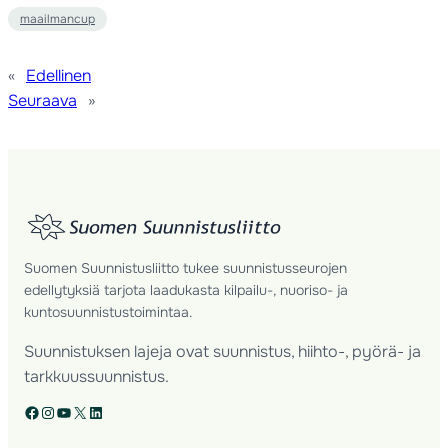
maailmancup
«
Edellinen
Seuraava
»
Suomen Suunnistusliitto tukee suunnistusseurojen
edellytyksiä tarjota laadukasta kilpailu-, nuoriso- ja
kuntosuunnistustoimintaa.
Suunnistuksen lajeja ovat suunnistus, hiihto-, pyörä- ja
tarkkuussuunnistus.
Facebook
Instagram
YouTube
X
LinkedIn