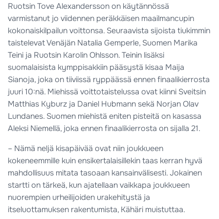
Ruotsin Tove Alexandersson on käytännössä
varmistanut jo viidennen peräkkäisen maailmancupin
kokonaiskilpailun voittonsa. Seuraavista sijoista tiukimmin
taistelevat Venäjän Natalia Gemperle, Suomen Marika
Teini ja Ruotsin Karolin Ohlsson. Teinin lisäksi
suomalaisista kymppisakkiin pääsystä kisaa Maija
Sianoja, joka on tiiviissä ryppäässä ennen finaalikierrosta
juuri 10:nä. Miehissä voittotaistelussa ovat kiinni Sveitsin
Matthias Kyburz ja Daniel Hubmann sekä Norjan Olav
Lundanes. Suomen miehistä eniten pisteitä on kasassa
Aleksi Niemellä, joka ennen finaalikierrosta on sijalla 21.
– Nämä neljä kisapäivää ovat niin joukkueen
kokeneemmille kuin ensikertalaisillekin taas kerran hyvä
mahdollisuus mitata tasoaan kansainvälisesti. Jokainen
startti on tärkeä, kun ajatellaan vaikkapa joukkueen
nuorempien urheilijoiden urakehitystä ja
itseluottamuksen rakentumista, Kähäri muistuttaa.