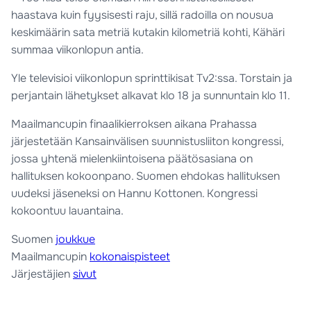
haastava kuin fyysisesti raju, sillä radoilla on nousua
keskimäärin sata metriä kutakin kilometriä kohti, Kähäri
summaa viikonlopun antia.
Yle televisioi viikonlopun sprinttikisat Tv2:ssa. Torstain ja
perjantain lähetykset alkavat klo 18 ja sunnuntain klo 11.
Maailmancupin finaalikierroksen aikana Prahassa
järjestetään Kansainvälisen suunnistusliiton kongressi,
jossa yhtenä mielenkiintoisena päätösasiana on
hallituksen kokoonpano. Suomen ehdokas hallituksen
uudeksi jäseneksi on Hannu Kottonen. Kongressi
kokoontuu lauantaina.
Suomen
joukkue
Maailmancupin
kokonaispisteet
Järjestäjien
sivut