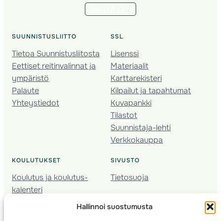
Tilaa uutiskirje
SUUNNISTUSLIITTO
SSL
Tietoa Suunnistusliitosta
Lisenssi
Eettiset reitinvalinnat ja
Materiaalit
ympäristö
Karttarekisteri
Palaute
Kilpailut ja tapahtumat
Yhteystiedot
Kuvapankki
Tilastot
Suunnistaja-lehti
Verkkokauppa
KOULUTUKSET
SIVUSTO
Koulutus ja koulutus­
Tietosuoja
kalenteri
Nuorison koulutukset
Hallinnoi suostumusta
Seura­kehittäminen