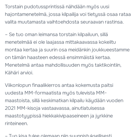
Torstain pudotussprintissä nähdään myös uusi
hajontamenetelmä, jossa kilpailija voi tietyssä osaa rataa
valita muutamasta vaihtoehdosta seuraavan rastinsa.
– Se tuo oman leimansa torstain kilpailuun, sillä
menetelmää ei ole laajassa mittakaavassa kokeiltu
montaa kertaa ja suurin osa meidänkin joukkueestamme
on tämän haasteen edessä ensimmäistä kertaa.
Menetelmä antaa mahdollisuuden myös taktikointiin,
Kähäri arvioi.
Viikonlopun finaalikierros antaa kokemusta paitsi
uudesta MM-formaatista myös tulevista MM-
maastoista, sillä keskimatkan kilpailu käydään vuoden
2021 MM-kisoja vastaavassa, ainutlatuisessa
maastotyypissä hiekkakivipaaseineen ja jyrkkine
rinteineen.
– Tuo kisa tulee olemaan niin suunnistuksellisesti