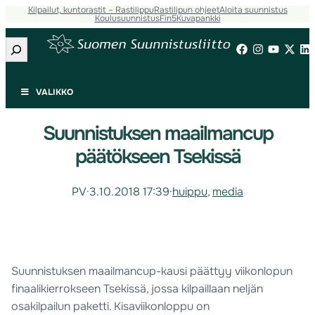
Kilpailut, kuntorastit – Rastilippu
Rastilipun ohjeet
Aloita suunnistus
Koulusuunnistus
Fin5
Kuvapankki
Etsi
VALIKKO
Suunnistuksen maailmancup
päätökseen Tsekissä
PV
·
3.10.2018 17:39
·
huippu
, 
media
Suunnistuksen maailmancup-kausi päättyy viikonlopun
finaalikierrokseen Tsekissä, jossa kilpaillaan neljän
osakilpailun paketti. Kisaviikonloppu on