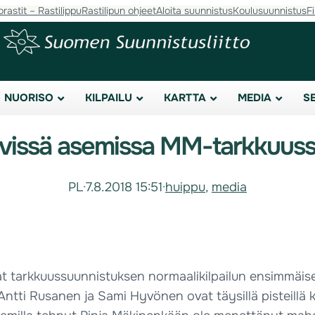
orastit – Rastilippu
Rastilipun ohjeet
Aloita suunnistus
Koulusuunnistus
F
NUORISO
KILPAILU
KARTTA
MEDIA
S
vissä asemissa MM-tarkkuus
PL
·
7.8.2018 15:51
·
huippu
, 
media
at tarkkuussuunnistuksen normaalikilpailun ensimmäise
ntti Rusanen ja Sami Hyvönen ovat täysillä pisteillä