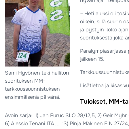
hyvän ajan tempoase
– Heti aluksi oli tos
oikein, sillä suurin 
ja pystyin koko ajan
suorituksesta joka 
Paralympiasarjassa 
jälkeen 15.
Tarkkuussuunnistukse
Sami Hyvönen teki hallitun
suorituksen MM-
Lisätietoa ja kisasiv
tarkkuussuunnistuksen
ensimmäisenä päivänä.
Tulokset, MM-tar
Avoin sarja: 1) Jan Furuc SLO 28/12,5, 2) Geir Myh
6) Alessio Tenani ITA, … 13) Pinja Mäkinen FIN 27/24