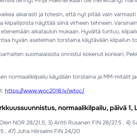
milla tehnyt Pinja Mäkinenkään ole menettänyt mahd
i vaikea aikarasti ja totesin, että nyt pitää vain varmas
osa kilpailijoista näyttää siinä virheen tehneen. Varsinai
 etenemään aikataulun mukaan. Hyvältä tuntuu, kilpail
antaa hyvän asetelman torstaina käytävään kilpailun t
parhaiten suomalaisista onnistui kokenut konkari, Pek
n normaalikilpailu käydään torstaina ja MM-mitalit j
ut:
https://www.woc2018.lv/wtoc/
kkuussuunnistus, normaalikilpailu, päivä 1, 
r Olen NOR 28/21,5, 3) Antti Rusanen FIN 28/27,5 , 4
,5 , 47) Juha Hiirsalmi FIN 24/20