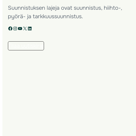
Suunnistuksen lajeja ovat suunnistus, hiihto-,
pyörä- ja tarkkuussuunnistus.
Facebook
Instagram
YouTube
X
LinkedIn
Tilaa uutiskirje