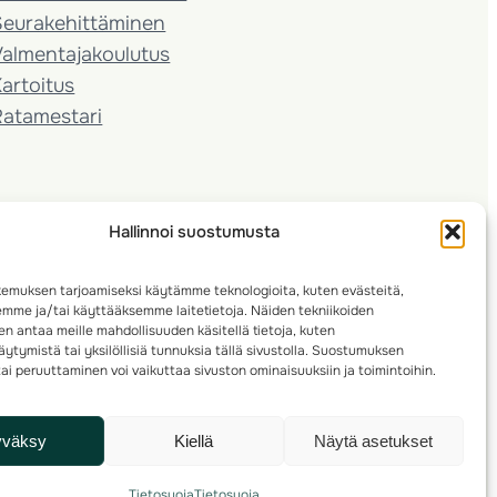
Seura­kehittäminen
almentaja­koulutus
artoitus
Ratamestari
Hallinnoi suostumusta
emuksen tarjoamiseksi käytämme teknologioita, kuten evästeitä,
emme ja/tai käyttääksemme laitetietoja. Näiden tekniikoiden
n antaa meille mahdollisuuden käsitellä tietoja, kuten
ytymistä tai yksilöllisiä tunnuksia tällä sivustolla. Suostumuksen
ai peruuttaminen voi vaikuttaa sivuston ominaisuuksiin ja toimintoihin.
yväksy
Kiellä
Näytä asetukset
Tietosuoja
Tietosuoja