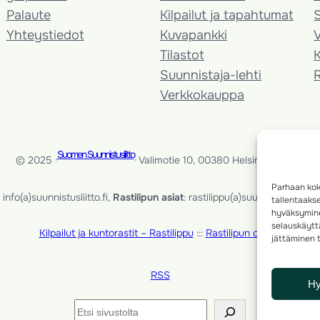
Palaute
Kilpailut ja tapahtumat
Yhteystiedot
Kuvapankki
V
Tilastot
K
Suunnistaja-lehti
Verkkokauppa
Suomen Suunnistusliitto
© 2025 ·
· Valimotie 10, 00380 Helsinki, Finland
Parhaan kok
info(a)suunnistusliitto.fi,
Rastilipun asiat
: rastilippu(a)suunnistusliitto.fi
tallentaaks
hyväksymine
selauskäyttä
Kilpailut ja kuntorastit – Rastilippu
:::
Rastilipun ohjeet
jättäminen t
RSS
H
Etsi