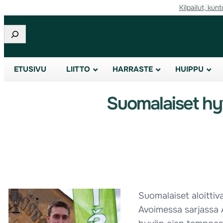
Kilpailut, kunt
Etsi
ETUSIVU
LIITTO
HARRASTE
HUIPPU
Suomalaiset hy
Suomalaiset aloittiv
Avoimessa sarjassa A