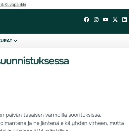
in5
Kuvapankki
EURAT
suunnistuksessa
n päivän tasaisen varmoilla suorituksissa.
 kolmantena ja neljäntenä eikä yhden virheen, mutta