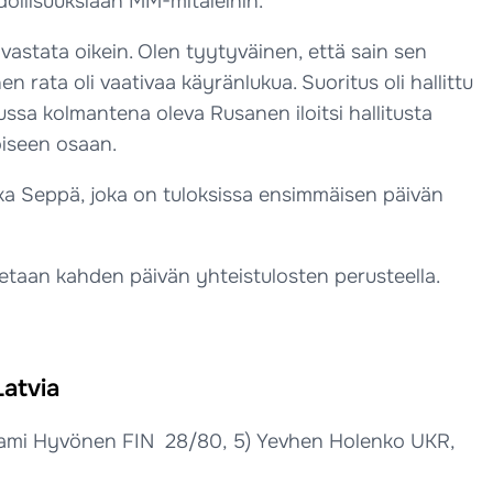
ollisuuksiaan MM-mitaleihin.
ti vastata oikein. Olen tyytyväinen, että sain sen
nen rata oli vaativaa käyränlukua. Suoritus oli hallittu
ussa kolmantena oleva Rusanen iloitsi hallitusta
oiseen osaan.
ka Seppä, joka on tuloksissa ensimmäisen päivän
aetaan kahden päivän yhteistulosten perusteella.
Latvia
) Sami Hyvönen FIN 28/80, 5) Yevhen Holenko UKR,