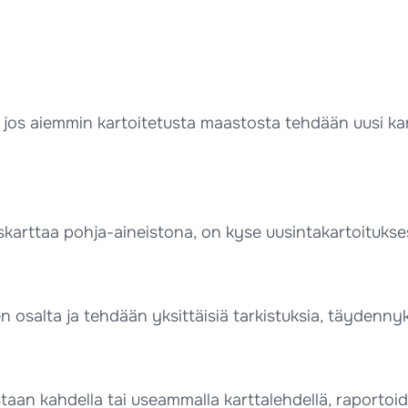
i jos aiemmin kartoitetusta maastosta tehdään uusi k
karttaa pohja-aineistona, on kyse uusintakartoitukse
osalta ja tehdään yksittäisiä tarkistuksia, täydennyk
taan kahdella tai useammalla karttalehdellä, raportoi