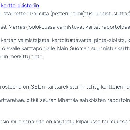
n
karttarekisteriin
.
a Petteri Palmilta (petteri.palmi(at)suunnistusliitto.fi)
ä. Marras-joulukuussa valmistuvat kartat raportoidaan 
artan valmistajasta, kartoitustavasta, pinta-aloista, 
ä olevalle karttapohjalle. Näin Suomen suunnistuskart
in merkitty tieto.
usteena on SSL:n karttarekisteriin tehty karttojen ra
rttarahaa, pitää seuran lähettää sähköisten raportointi
versio millaisena sitä on käytetty kilpailussa tai muuss