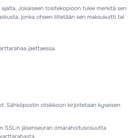
n ajalta. Jokaiseen tositekopioon tulee merkitä sen
askusta, jonka oheen liitetään sen maksukuitti tai
arttarahaa jaettaessa.
stot. Sähköpostin otsikkoon kirjoitetaan kyseisen
lla on SSL:n jäsenseuran omarahoitusosuutta
karttarahasta.