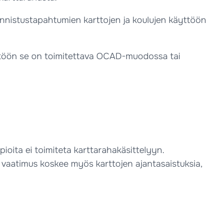
uunnistustapahtumien karttojen ja koulujen käyttöön
ttöön se on toimitettava OCAD-muodossa tai
oita ei toimiteta karttarahakäsittelyyn.
vaatimus koskee myös karttojen ajantasaistuksia,