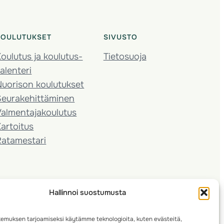
KOULUTUKSET
SIVUSTO
oulutus ja koulutus­
Tietosuoja
alenteri
Nuorison koulutukset
Seura­kehittäminen
almentaja­koulutus
artoitus
Ratamestari
Hallinnoi suostumusta
emuksen tarjoamiseksi käytämme teknologioita, kuten evästeitä,