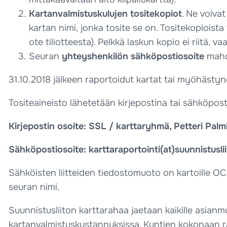
Kartanvalmistuskulujen tositekopiot
. Ne voiva
kartan nimi, jonka tosite se on. Tositekopioist
ote tiliotteesta). Pelkkä laskun kopio ei riitä,
Seuran
yhteyshenkilön sähköpostiosoite
mahdo
31.10.2018 jälkeen raportoidut kartat tai myöhästyn
Tositeaineisto lähetetään kirjepostina tai sähköposti
Kirjepostin osoite: SSL / karttaryhmä, Petteri Pal
Sähköpostiosoite: karttaraportointi(at)suunnistusliit
Sähköisten liitteiden tiedostomuoto on kartoille OCA
seuran nimi.
Suunnistusliiton karttarahaa jaetaan kaikille asianmu
kartanvalmistuskustannuksissa. Kuntien kokonaan r