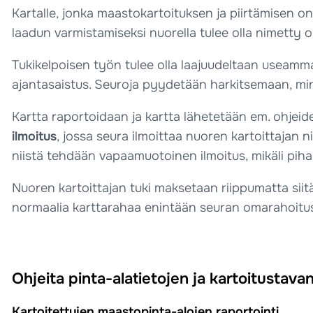
Kartalle, jonka maastokartoituksen ja piirtämisen o
laadun varmistamiseksi nuorella tulee olla nimetty o
Tukikelpoisen työn tulee olla laajuudeltaan useamm
ajantasaistus. Seuroja pyydetään harkitsemaan, mink
Kartta raportoidaan ja kartta lähetetään em. ohjeide
ilmoitus
, jossa seura ilmoittaa nuoren kartoittajan n
niistä tehdään vapaamuotoinen ilmoitus, mikäli piha
Nuoren kartoittajan tuki maksetaan riippumatta sii
normaalia karttarahaa enintään seuran omarahoitu
Ohjeita pinta-alatietojen ja kartoitustava
Kartoitettujen maastopinta-alojen raportointi