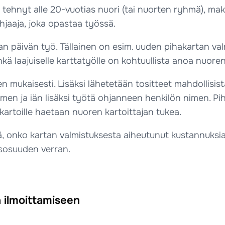
n tehnyt alle 20-vuotias nuori (tai nuorten ryhmä), ma
hjaaja, joka opastaa työssä.
an päivän työ. Tällainen on esim. uuden pihakartan v
ä laajuiselle karttatyölle on kohtuullista anoa nuoren
n mukaisesti. Lisäksi lähetetään tositteet mahdollisis
imen ja iän lisäksi työtä ohjanneen henkilön nimen. Pih
kartoille haetaan nuoren kartoittajan tukea.
tä, onko kartan valmistuksesta aiheutunut kustannuksi
sosuuden verran.
n ilmoittamiseen