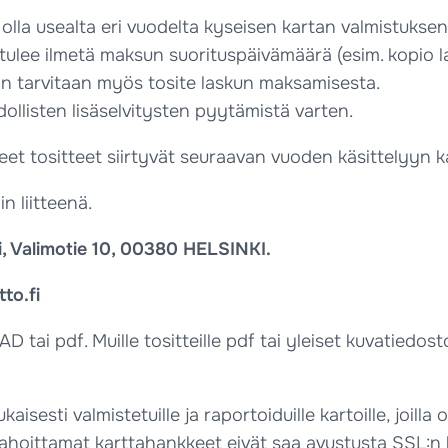
t olla usealta eri vuodelta kyseisen kartan valmistukse
a tulee ilmetä maksun suorituspäivämäärä (esim. kopio l
 vaan tarvitaan myös tosite laskun maksamisesta.
llisten lisäselvitysten pyytämistä varten.
eet tositteet siirtyvät seuraavan vuoden käsittelyyn k
n liitteenä.
mi, Valimotie 10, 00380 HELSINKI.
to.fi
D tai pdf. Muille tositteille pdf tai yleiset kuvatiedo
kaisesti valmistetuille ja raportoiduille kartoille, joi
ahoittamat karttahankkeet eivät saa avustusta SSL:n 