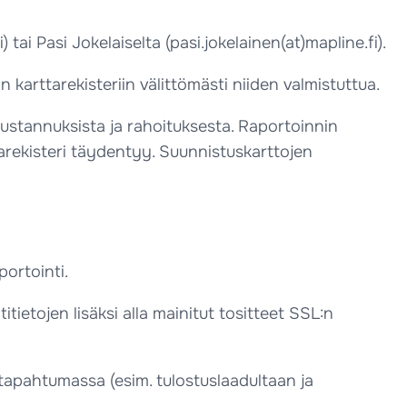
 tai Pasi Jokelaiselta (pasi.jokelainen(at)mapline.fi).
karttarekisteriin välittömästi niiden valmistuttua.
kustannuksista ja rahoituksesta. Raportoinnin
tarekisteri täydentyy. Suunnistuskarttojen
portointi.
tietojen lisäksi alla mainitut tositteet SSL:n
a tapahtumassa (esim. tulostuslaadultaan ja