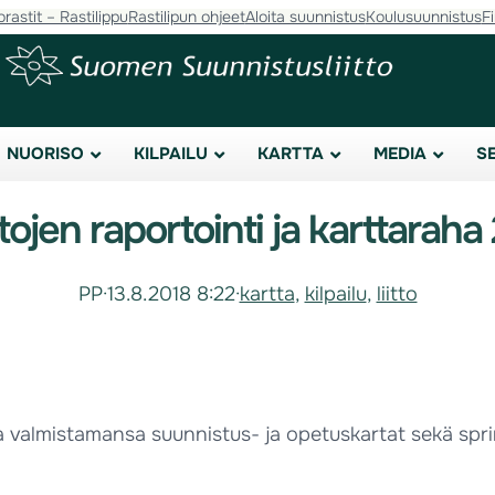
orastit – Rastilippu
Rastilipun ohjeet
Aloita suunnistus
Koulusuunnistus
F
NUORISO
KILPAILU
KARTTA
MEDIA
S
tojen raportointi ja karttaraha
PP
·
13.8.2018 8:22
·
kartta
, 
kilpailu
, 
liitto
 valmistamansa suunnistus- ja opetuskartat sekä sprint