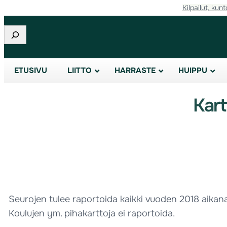
Kilpailut, kunt
Etsi
ETUSIVU
LIITTO
HARRASTE
HUIPPU
Kart
Seurojen tulee raportoida kaikki vuoden 2018 aikana
Koulujen ym. pihakarttoja ei raportoida.