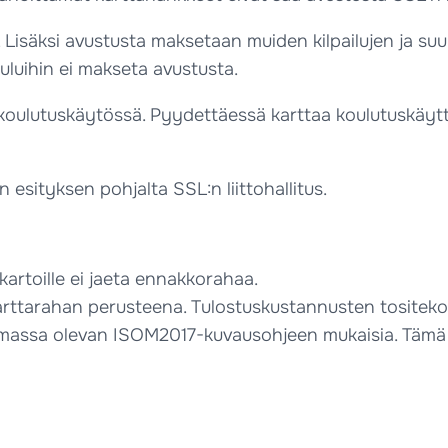
t. Lisäksi avustusta maksetaan muiden kilpailujen ja s
kuluihin ei makseta avustusta.
 koulutuskäytössä. Pyydettäessä karttaa koulutuskäy
sityksen pohjalta SSL:n liittohallitus.
ukartoille ei jaeta ennakkorahaa.
rttarahan perusteena. Tulostuskustannusten tositekopi
oimassa olevan ISOM2017-kuvausohjeen mukaisia. Tämä 