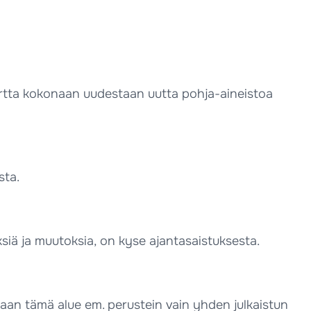
artta kokonaan uudestaan uutta pohja-aineistoa
sta.
siä ja muutoksia, on kyse ajantasaistuksesta.
daan tämä alue em. perustein vain yhden julkaistun