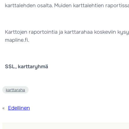
karttalehden osalta. Muiden karttalehtien raportiss
Karttojen raportointia ja karttarahaa koskeviin kys
mapline.fi.
SSL, karttaryhmä
karttaraha
«
Edellinen