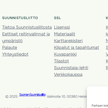
SUUNNISTUSLIITTO
SSL
Tietoa Suunnistusliitosta
Lisenssi
K
Eettiset reitinvalinnat ja
Materiaalit
k
ympäristö
Karttarekisteri
Palaute
Kilpailut ja tapahtumat
Yhteystiedot
Kuvapankki
V
Tilastot
K
Suunnistaja-lehti
Verkkokauppa
Suomen Suunnistusliitto
© 2025 ·
· Valimotie 10, 00380 Helsinki, Finland
Parhaan kok