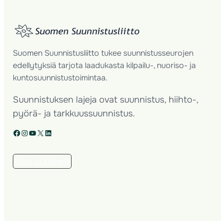
Suomen Suunnistusliitto tukee suunnistusseurojen
edellytyksiä tarjota laadukasta kilpailu-, nuoriso- ja
kuntosuunnistustoimintaa.
Suunnistuksen lajeja ovat suunnistus, hiihto-,
pyörä- ja tarkkuussuunnistus.
Facebook
Instagram
YouTube
X
LinkedIn
Tilaa uutiskirje