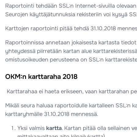
Raportointi tehdään SSL:n Internet-sivuilla olevaa
Seurojen käyttäjätunnuksia rekisteriin voi kysyä SSL:st
Karttojen raportointi pitää tehdä 31.10.2018 menness
Raportoinnissa annetaan jokaisesta kartasta tiedot k
yhteydessä piirretään kartan alue karttarekisteriss
omistusoikeuden perusteena on SSL:n karttarekisteri
OKM:n karttaraha 2018
Karttarahaa ei haeta erikseen, vaan karttarahan per
Mikäli seura haluaa raportoidulle kartalleen SSL:n ka
karttaryhmälle 31.10.2018 mennessä.
Yksi valmis
kartta
. Kartan pitää olla sellainen 
mittakaavaltaan aito kilpailukartta).