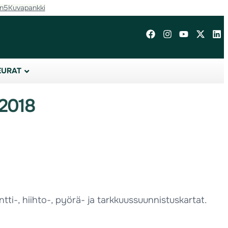
in5
Kuvapankki
EURAT
 2018
ti-, hiihto-, pyörä- ja tarkkuussuunnistuskartat.