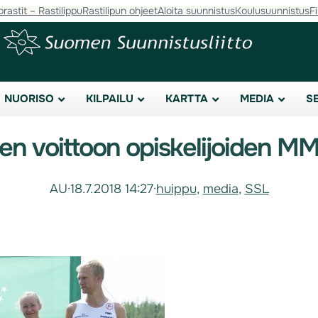
orastit – Rastilippu
Rastilipun ohjeet
Aloita suunnistus
Koulusuunnistus
F
NUORISO
KILPAILU
KARTTA
MEDIA
S
en voittoon opiskelijoiden M
AU
·
18.7.2018 14:27
·
huippu
, 
media
, 
SSL