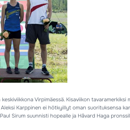
 keskiviikkona Virpimäessä. Kisaviikon tavaramerkiksi
n. Aleksi Karppinen ei hötkyillyt oman suorituksensa ka
 Paul Sirum suunnisti hopealle ja Håvard Haga pronssil