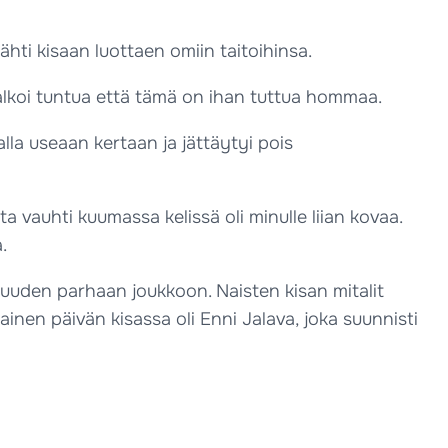
ähti kisaan luottaen omiin taitoihinsa.
alkoi tuntua että tämä on ihan tuttua hommaa.
la useaan kertaan ja jättäytyi pois
a vauhti kuumassa kelissä oli minulle liian kovaa.
.
 kuuden parhaan joukkoon. Naisten kisan mitalit
en päivän kisassa oli Enni Jalava, joka suunnisti