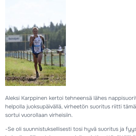
Aleksi Karppinen kertoi tehneensä lähes nappisuorit
helpolla juoksupäivällä, virheetön suoritus riitti täm
sortui vuorollaan virheisiin.
-Se oli suunnistuksellisesti tosi hyvä suoritus ja fyy