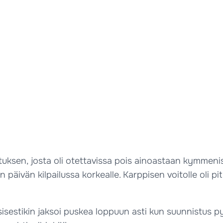
uksen, josta oli otettavissa pois ainoastaan kymmenis
än päivän kilpailussa korkealle. Karppisen voitolle oli p
sisestikin jaksoi puskea loppuun asti kun suunnistus pys