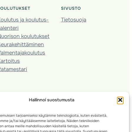
KOULUTUKSET
SIVUSTO
oulutus ja koulutus­
Tietosuoja
alenteri
Nuorison koulutukset
Seura­kehittäminen
almentaja­koulutus
artoitus
Ratamestari
Hallinnoi suostumusta
emuksen tarjoamiseksi käytämme teknologioita, kuten evästeitä,
emme ja/tai käyttääksemme laitetietoja. Näiden tekniikoiden
n antaa meille mahdollisuuden käsitellä tietoja, kuten
ytymistä tai yksilöllisiä tunnuksia tällä sivustolla. Suostumuksen