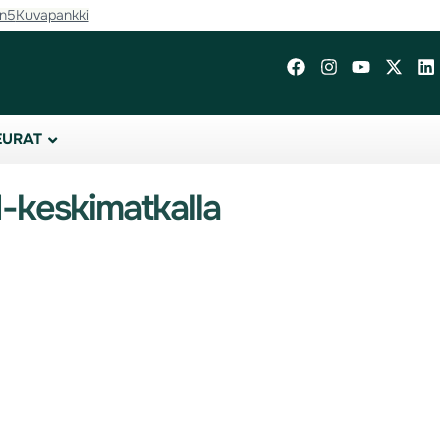
in5
Kuvapankki
EURAT
M-keskimatkalla