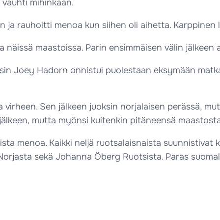
ö vauhti mihinkään.
 ja rauhoitti menoa kun siihen oli aihetta. Karppinen l
 näissä maastoissa. Parin ensimmäisen välin jälkeen 
itsin Joey Hadorn onnistui puolestaan eksymään matkal
 virheen. Sen jälkeen juoksin norjalaisen perässä, mutt
 jälkeen, mutta myönsi kuitenkin pitäneensä maastosta
aista menoa. Kaikki neljä ruotsalaisnaista suunnistivat
orjasta sekä Johanna Öberg Ruotsista. Paras suomalain