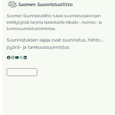
Suomen Suunnistusliitto tukee suunnistusseurojen
edellytyksiä tarjota laadukasta kilpailu-, nuoriso- ja
kuntosuunnistustoimintaa.
Suunnistuksen lajeja ovat suunnistus, hiihto-,
pyörä- ja tarkkuussuunnistus.
Facebook
Instagram
YouTube
X
LinkedIn
Tilaa uutiskirje