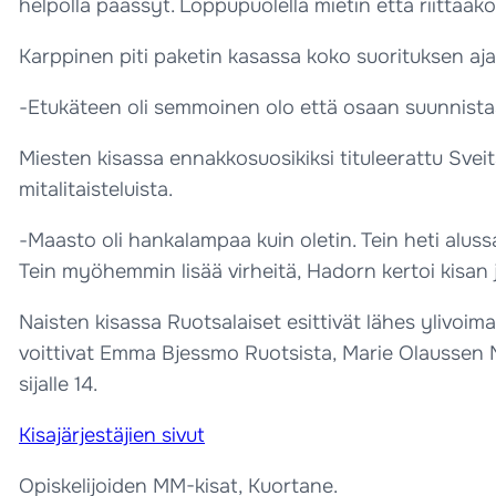
helpolla päässyt. Loppupuolella mietin että riittääk
Karppinen piti paketin kasassa koko suorituksen ajan
-Etukäteen oli semmoinen olo että osaan suunnistaa
Miesten kisassa ennakkosuosikiksi tituleerattu Sve
mitalitaisteluista.
-Maasto oli hankalampaa kuin oletin. Tein heti alussa
Tein myöhemmin lisää virheitä, Hadorn kertoi kisan
Naisten kisassa Ruotsalaiset esittivät lähes ylivoim
voittivat Emma Bjessmo Ruotsista, Marie Olaussen N
sijalle 14.
Kisajärjestäjien sivut
Opiskelijoiden MM-kisat, Kuortane.