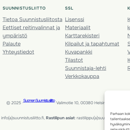
SUUNNISTUSLIITTO
SSL
Tietoa Suunnistusliitosta
Lisenssi
K
Eettiset reitinvalinnat ja
Materiaalit
k
ympäristö
Karttarekisteri
Palaute
Kilpailut ja tapahtumat
Yhteystiedot
Kuvapankki
V
Tilastot
K
Suunnistaja-lehti
Verkkokauppa
Suomen Suunnistusliitto
© 2025 ·
· Valimotie 10, 00380 Helsinki, Finland
Parhaan kok
info(a)suunnistusliitto.fi,
Rastilipun asiat
: rastilippu(a)suunnistusliitto.fi
tallentaaks
hyväksymine
selauskäyttä