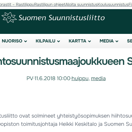
orastit – Rastilippu
Rastilipun ohjeet
Aloita suunnistus
Koulusuunnistus
F
NUORISO
KILPAILU
KARTTA
MEDIA
S
ihtosuunnistusmaajoukkueen 
PV
·
11.6.2018 10:00
·
huippu
, 
media
usliitto ovat solmineet yhteistyösopimuksen hiihtos
opiston toimitusjohtaja Heikki Keskitalo ja Suomen Suu