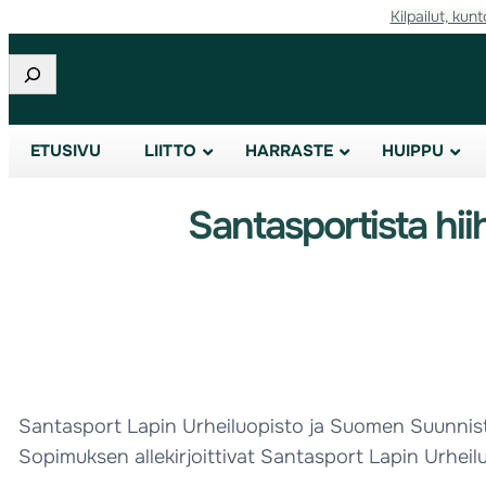
Kilpailut, kunt
Etsi
ETUSIVU
LIITTO
HARRASTE
HUIPPU
Santasportista hi
Santasport Lapin Urheiluopisto ja Suomen Suunnist
Sopimuksen allekirjoittivat Santasport Lapin Urheilu