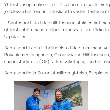
Yhteistyösopimuksen keskiössä on erityisesti leirity
jo tulevaa hiihtosuunnistuskautta varten testauks
– Santasportista tulee hiihtosuunnistuksen kotimaan
yhteistyöhön maastohiihdon kanssa olivat tärkeitä 
Urpalainen.
Santasport Lapin Urheiluopisto tulee toimimaan vuo
Rovaniemen kaupungin, Ounasvaaran Hiihtoseuran, O
suunnistusliitolle (IOF) tärkeä välietappi, kun hiihtos
Santasportin ja Suunnistusliiton yhteistyösopimus 