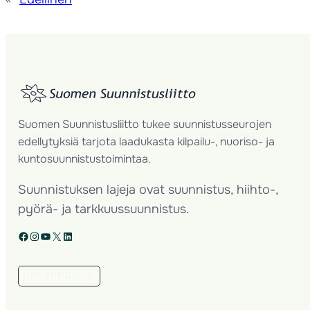
Suomen Suunnistusliitto tukee suunnistusseurojen
edellytyksiä tarjota laadukasta kilpailu-, nuoriso- ja
kuntosuunnistustoimintaa.
Suunnistuksen lajeja ovat suunnistus, hiihto-,
pyörä- ja tarkkuussuunnistus.
Facebook
Instagram
YouTube
X
LinkedIn
Tilaa uutiskirje