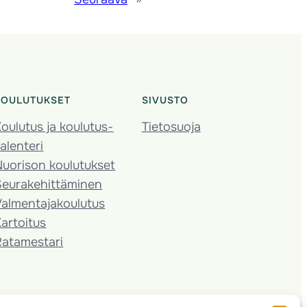
KOULUTUKSET
SIVUSTO
oulutus ja koulutus­
Tietosuoja
alenteri
Nuorison koulutukset
Seura­kehittäminen
almentaja­koulutus
artoitus
Ratamestari