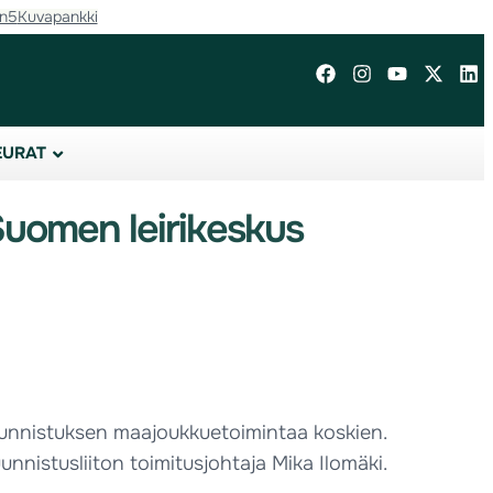
in5
Kuvapankki
EURAT
Suomen leirikeskus
uunnistuksen maajoukkuetoimintaa koskien.
nnistusliiton toimitusjohtaja Mika Ilomäki.