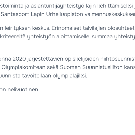
stoiminta ja asiantuntijayhteistyö lajin kehittämiseksi
et Santasport Lapin Urheiluopiston valmennuskeskukse
 leirityksen keskus. Erinomaiset talvilajien olosuhtee
kriteereitä yhteistyön aloittamiselle, summaa yhteis
nna 2020 järjestettävien opiskelijoiden hiihtosuunnis
lympiakomitean sekä Suomen Suunnistusliiton kanssa.
uunnista tavoitellaan olympialajiksi.
on nelivuotinen.