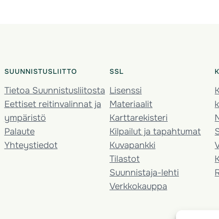
SUUNNISTUSLIITTO
SSL
Tietoa Suunnistusliitosta
Lisenssi
K
Eettiset reitinvalinnat ja
Materiaalit
k
ympäristö
Karttarekisteri
Palaute
Kilpailut ja tapahtumat
Yhteystiedot
Kuvapankki
V
Tilastot
K
Suunnistaja-lehti
Verkkokauppa