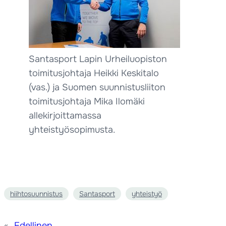
Santasport Lapin Urheiluopiston
toimitusjohtaja Heikki Keskitalo
(vas.) ja Suomen suunnistusliiton
toimitusjohtaja Mika Ilomäki
allekirjoittamassa
yhteistyösopimusta.
hiihtosuunnistus
Santasport
yhteistyö
«
Edellinen