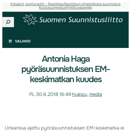
Kilpailut, kuntorastit – Rastilippu
Rastilipun ohjeet
Aloita suunnistus
Koulusuunnistus
Fin5
Kuvapankki
Etsi
VALIKKO
Antonia Haga
pyöräsuunnistuksen EM-
keskimatkan kuudes
PL
·
30.6.2018 16:49
·
huippu
, 
media
Unkarissa ajettu pyöräsuunnistuksen EM-keskimatka ei