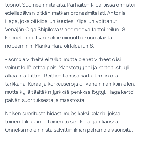
tuonut Suomeen mitaleita. Parhaiten kilpailuissa onnistui
edellispäivän pitkän matkan pronssimitalisti, Antonia
Haga, joka oli kilpailun kuudes. Kilpailun voittanut
Venäjän Olga Shipilova Vinogradova taittoi reilun 18
kilometrin matkan kolme minuuttia suomalaista
nopeammin. Marika Hara oli kilpailun 8.
-Isompia virheitä ei tullut, mutta pienet virheet olisi
voinut kyllä ottaa pois. Maastotyyppi ja kartoitustyyli
alkaa olla tuttua. Reittien kanssa sai kuitenkin olla
tarkkana. Kuraa ja korkeuseroja oli vähemmän kuin eilen,
mutta kyllä täältäkin jyrkkää penkkaa löytyi, Haga kertoi
päivän suorituksesta ja maastosta.
Naisen suoritusta hidasti myös kaksi kolaria, joista
toinen tuli puun ja toinen toisen kilpailijan kanssa.
Onneksi molemmista selvittiin ilman pahempia vaurioita.