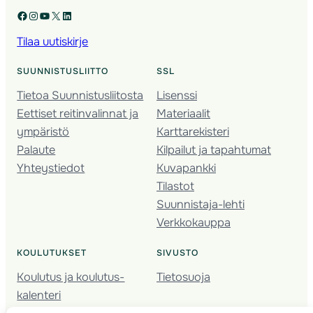
Facebook
Instagram
YouTube
X
LinkedIn
Tilaa uutiskirje
SUUNNISTUSLIITTO
SSL
Tietoa Suunnistusliitosta
Lisenssi
Eettiset reitinvalinnat ja
Materiaalit
ympäristö
Karttarekisteri
Palaute
Kilpailut ja tapahtumat
Yhteystiedot
Kuvapankki
Tilastot
Suunnistaja-lehti
Verkkokauppa
KOULUTUKSET
SIVUSTO
Koulutus ja koulutus­
Tietosuoja
kalenteri