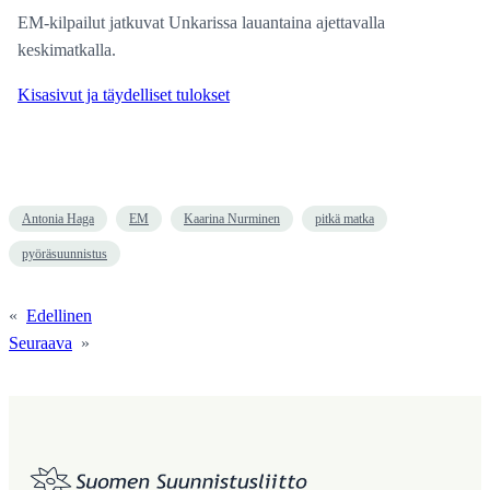
EM-kilpailut jatkuvat Unkarissa lauantaina ajettavalla
keskimatkalla.
Kisasivut ja täydelliset tulokset
Antonia Haga
EM
Kaarina Nurminen
pitkä matka
pyöräsuunnistus
«
Edellinen
Seuraava
»