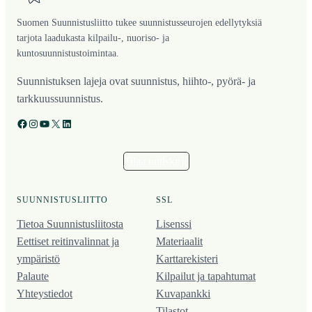
Suomen Suunnistusliitto tukee suunnistusseurojen edellytyksiä
tarjota laadukasta kilpailu-, nuoriso- ja
kuntosuunnistustoimintaa.
Suunnistuksen lajeja ovat suunnistus, hiihto-, pyörä- ja
tarkkuussuunnistus.
Facebook
Instagram
YouTube
X
LinkedIn
Tilaa uutiskirje
SUUNNISTUSLIITTO
SSL
Tietoa Suunnistusliitosta
Lisenssi
Eettiset reitinvalinnat ja
Materiaalit
ympäristö
Karttarekisteri
Palaute
Kilpailut ja tapahtumat
Yhteystiedot
Kuvapankki
Tilastot