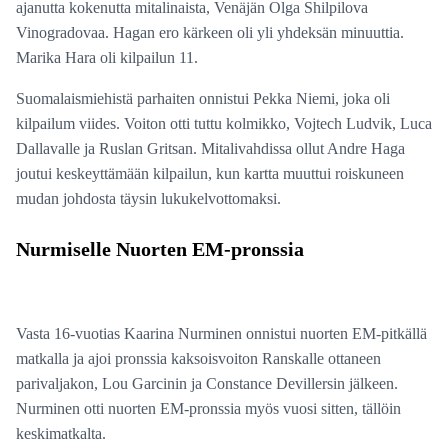
ajanutta kokenutta mitalinaista, Venäjän Olga Shilpilova
Vinogradovaa. Hagan ero kärkeen oli yli yhdeksän minuuttia.
Marika Hara oli kilpailun 11.
Suomalaismiehistä parhaiten onnistui Pekka Niemi, joka oli
kilpailum viides. Voiton otti tuttu kolmikko, Vojtech Ludvik, Luca
Dallavalle ja Ruslan Gritsan. Mitalivahdissa ollut Andre Haga
joutui keskeyttämään kilpailun, kun kartta muuttui roiskuneen
mudan johdosta täysin lukukelvottomaksi.
Nurmiselle Nuorten EM-pronssia
Vasta 16-vuotias Kaarina Nurminen onnistui nuorten EM-pitkällä
matkalla ja ajoi pronssia kaksoisvoiton Ranskalle ottaneen
parivaljakon, Lou Garcinin ja Constance Devillersin jälkeen.
Nurminen otti nuorten EM-pronssia myös vuosi sitten, tällöin
keskimatkalta.