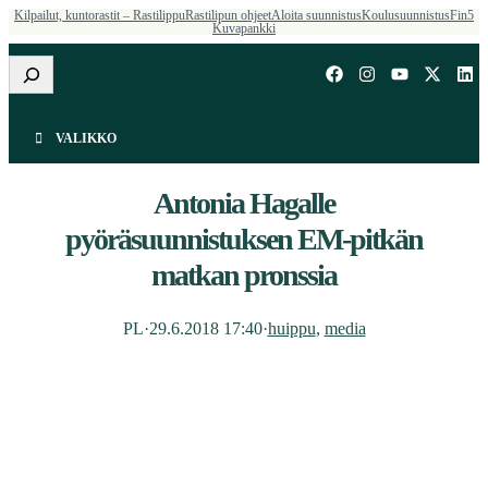
Kilpailut, kuntorastit – Rastilippu
Rastilipun ohjeet
Aloita suunnistus
Koulusuunnistus
Fin5
Kuvapankki
Etsi
VALIKKO
Antonia Hagalle
pyöräsuunnistuksen EM-pitkän
matkan pronssia
PL
·
29.6.2018 17:40
·
huippu
, 
media