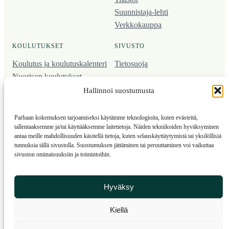
Suunnistaja-lehti
Verkkokauppa
KOULUTUKSET
SIVUSTO
Koulutus ja koulutus­kalenteri
Tietosuoja
Nuorison koulutukset
Seura­kehittäminen
Hallinnoi suostumusta
Valmentaja­koulutus
Kartoitus
Parhaan kokemuksen tarjoamiseksi käytämme teknologioita, kuten evästeitä,
Ratamestari
tallentaaksemme ja/tai käyttääksemme laitetietoja. Näiden tekniikoiden hyväksyminen
antaa meille mahdollisuuden käsitellä tietoja, kuten selauskäyttäytymistä tai yksilöllisiä
tunnuksia tällä sivustolla. Suostumuksen jättäminen tai peruuttaminen voi vaikuttaa
Suomen Suunnistusliitto
© 2025 ·
· Valimotie 10, 00380 Helsinki, Finland
sivuston ominaisuuksiin ja toimintoihin.
info(a)suunnistusliitto.fi,
Rastilipun asiat
: rastilippu(a)suunnistusliitto.fi
Hyväksy
Kilpailut ja kuntorastit – Rastilippu
:::
Rastilipun ohjeet
Kiellä
RSS