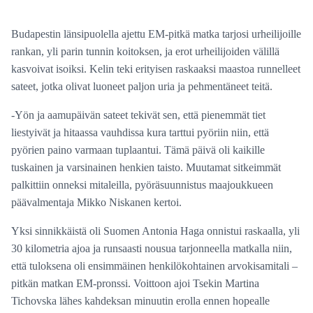
Budapestin länsipuolella ajettu EM-pitkä matka tarjosi urheilijoille
rankan, yli parin tunnin koitoksen, ja erot urheilijoiden välillä
kasvoivat isoiksi. Kelin teki erityisen raskaaksi maastoa runnelleet
sateet, jotka olivat luoneet paljon uria ja pehmentäneet teitä.
-Yön ja aamupäivän sateet tekivät sen, että pienemmät tiet
liestyivät ja hitaassa vauhdissa kura tarttui pyöriin niin, että
pyörien paino varmaan tuplaantui. Tämä päivä oli kaikille
tuskainen ja varsinainen henkien taisto. Muutamat sitkeimmät
palkittiin onneksi mitaleilla, pyöräsuunnistus maajoukkueen
päävalmentaja Mikko Niskanen kertoi.
Yksi sinnikkäistä oli Suomen Antonia Haga onnistui raskaalla, yli
30 kilometria ajoa ja runsaasti nousua tarjonneella matkalla niin,
että tuloksena oli ensimmäinen henkilökohtainen arvokisamitali –
pitkän matkan EM-pronssi. Voittoon ajoi Tsekin Martina
Tichovska lähes kahdeksan minuutin erolla ennen hopealle