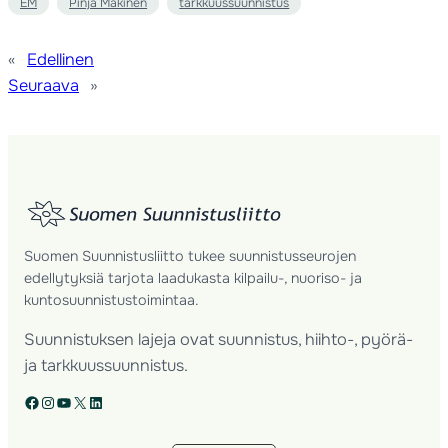
EM
Pinja Mäkinen
tarkkuussuunnistus
«
Edellinen
Seuraava
»
Suomen Suunnistusliitto tukee suunnistusseurojen
edellytyksiä tarjota laadukasta kilpailu-, nuoriso- ja
kuntosuunnistustoimintaa.
Suunnistuksen lajeja ovat suunnistus, hiihto-, pyörä-
ja tarkkuussuunnistus.
Facebook
Instagram
YouTube
X
LinkedIn