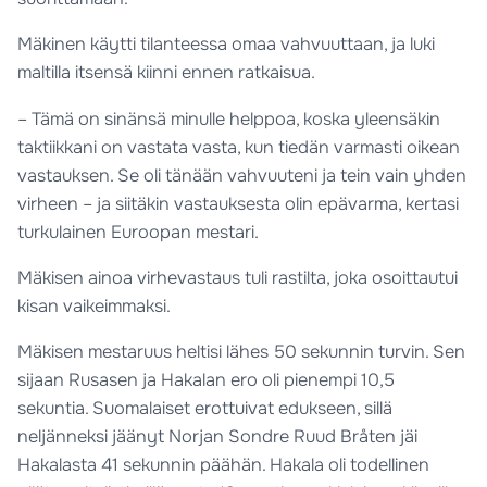
Mäkinen käytti tilanteessa omaa vahvuuttaan, ja luki
maltilla itsensä kiinni ennen ratkaisua.
– Tämä on sinänsä minulle helppoa, koska yleensäkin
taktiikkani on vastata vasta, kun tiedän varmasti oikean
vastauksen. Se oli tänään vahvuuteni ja tein vain yhden
virheen – ja siitäkin vastauksesta olin epävarma, kertasi
turkulainen Euroopan mestari.
Mäkisen ainoa virhevastaus tuli rastilta, joka osoittautui
kisan vaikeimmaksi.
Mäkisen mestaruus heltisi lähes 50 sekunnin turvin. Sen
sijaan Rusasen ja Hakalan ero oli pienempi 10,5
sekuntia. Suomalaiset erottuivat edukseen, sillä
neljänneksi jäänyt Norjan Sondre Ruud Bråten jäi
Hakalasta 41 sekunnin päähän. Hakala oli todellinen