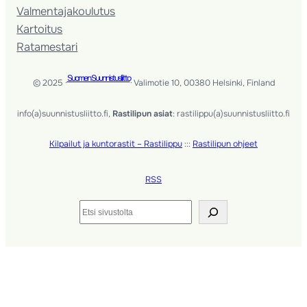
Valmentaja­koulutus
Kartoitus
Ratamestari
Suomen Suunnistusliitto
© 2025 ·
· Valimotie 10, 00380 Helsinki, Finland
info(a)suunnistusliitto.fi,
Rastilipun asiat
: rastilippu(a)suunnistusliitto.fi
Kilpailut ja kuntorastit – Rastilippu
:::
Rastilipun ohjeet
RSS
Etsi