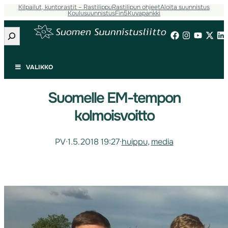
Kilpailut, kuntorastit – Rastilippu
Rastilipun ohjeet
Aloita suunnistus
Koulusuunnistus
Fin5
Kuvapankki
Etsi
VALIKKO
Suomelle EM-tempon
kolmoisvoitto
PV
·
1.5.2018 19:27
·
huippu
, 
media