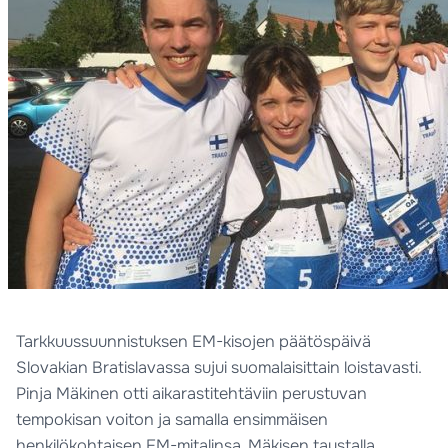
Tarkkuussuunnistuksen EM-kisojen päätöspäivä
Slovakian Bratislavassa sujui suomalaisittain loistavasti.
Pinja Mäkinen otti aikarastitehtäviin perustuvan
tempokisan voiton ja samalla ensimmäisen
henkilökohtaisen EM-mitalinsa. Mäkisen taustalla