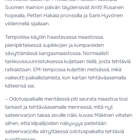
Suomen mainion päivän täydensivät Antti Rusanen
hopealla, Petteri Hakala pronssilla ja Sami Hyvönen
viidennellä sijallaan.
Tempokisa käytiin haastavassa maastossa,
pienipiirteisessä supikkojen ja kumpareiden
sävyttämässä kangasmaastossa. Normaalisti
tarkkuussuunnistuksessa kuljetaan tiellä, josta tehtäviä
ratkaistaan. EM-tempossa kuljettiin metsässä, mikä
vaikeutti paikallistamista, kun kartan tehtäväasemalla
käteensä sai.
– Odotuspaikalle mentäessä piti seurata maastoa tosi
tarkasti ja tehtäväasemalle mennessä, mitä nyt
sateenvarjon takaa sivuille näki, kuvasi Mäkinen viitaten
siihen, että kilpailijoiden näkyvyys peitetään
sateenvarjoilla siirryttäessä odotuspaikalta tehtäviä
suorittamaan.