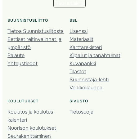
Tilaa uutiskirje
SUUNNISTUSLIITTO
SSL
Tietoa Suunnistusliitosta
Lisenssi
Eettiset reitinvalinnat ja
Materiaalit
ympäristö
Karttarekisteri
Palaute
Kilpailut ja tapahtumat
Yhteystiedot
Kuvapankki
Tilastot
Suunnistaja-lehti
Verkkokauppa
KOULUTUKSET
SIVUSTO
Koulutus ja koulutus­
Tietosuoja
kalenteri
Nuorison koulutukset
Seura­kehittäminen