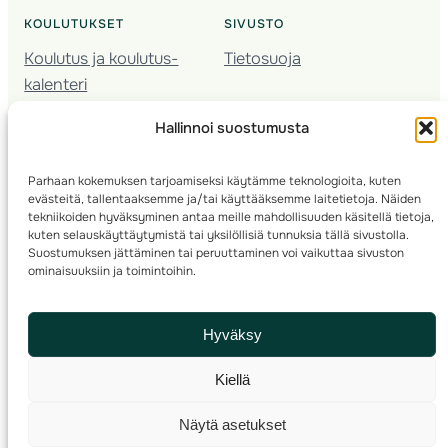
KOULUTUKSET
SIVUSTO
Koulutus ja koulutus­
Tietosuoja
kalenteri
Nuorison koulutukset
Hallinnoi suostumusta
Seura­kehittäminen
Valmentaja­koulutus
Parhaan kokemuksen tarjoamiseksi käytämme teknologioita, kuten
Kartoitus
evästeitä, tallentaaksemme ja/tai käyttääksemme laitetietoja. Näiden
Ratamestari
tekniikoiden hyväksyminen antaa meille mahdollisuuden käsitellä tietoja,
kuten selauskäyttäytymistä tai yksilöllisiä tunnuksia tällä sivustolla.
Suostumuksen jättäminen tai peruuttaminen voi vaikuttaa sivuston
Suomen Suunnistusliitto
© 2025 ·
· Valimotie 10, 00380 Helsinki, Finland
ominaisuuksiin ja toimintoihin.
info(a)suunnistusliitto.fi,
Rastilipun asiat
: rastilippu(a)suunnistusliitto.fi
Hyväksy
Kilpailut ja kuntorastit – Rastilippu
:::
Rastilipun ohjeet
Kiellä
RSS
Näytä asetukset