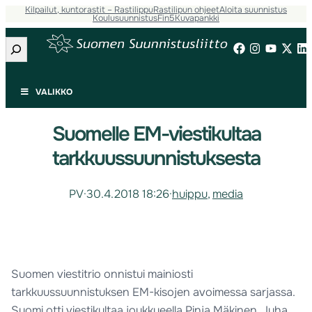
Kilpailut, kuntorastit – Rastilippu
Rastilipun ohjeet
Aloita suunnistus
Koulusuunnistus
Fin5
Kuvapankki
Etsi
VALIKKO
Suomelle EM-viestikultaa
tarkkuussuunnistuksesta
PV
·
30.4.2018 18:26
·
huippu
, 
media
Suomen viestitrio onnistui mainiosti
tarkkuussuunnistuksen EM-kisojen avoimessa sarjassa.
Suomi otti viestikultaa joukkueella Pinja Mäkinen, Juha