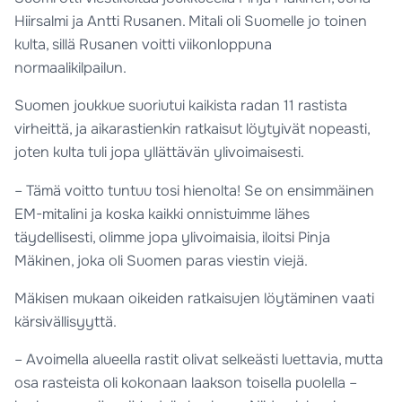
Hiirsalmi ja Antti Rusanen. Mitali oli Suomelle jo toinen
kulta, sillä Rusanen voitti viikonloppuna
normaalikilpailun.
Suomen joukkue suoriutui kaikista radan 11 rastista
virheittä, ja aikarastienkin ratkaisut löytyivät nopeasti,
joten kulta tuli jopa yllättävän ylivoimaisesti.
– Tämä voitto tuntuu tosi hienolta! Se on ensimmäinen
EM-mitalini ja koska kaikki onnistuimme lähes
täydellisesti, olimme jopa ylivoimaisia, iloitsi Pinja
Mäkinen, joka oli Suomen paras viestin viejä.
Mäkisen mukaan oikeiden ratkaisujen löytäminen vaati
kärsivällisyyttä.
– Avoimella alueella rastit olivat selkeästi luettavia, mutta
osa rasteista oli kokonaan laakson toisella puolella –