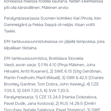
korkeassa mäessä todella kaukana. Niiden lukemisessa
piti olla kärsivällinen, Mäkinen arvioi.
Paralympiasarjassa Suomen kolmikko Kari Pinola, Ken
Gammelgård ja Pekka Seppä oli neljäs. Kisan voitti
Tsekki.
EM-tarkkuussuunnistuksessa on jäljellä tempokisa, joka
kilpaillaan tiistaina.
EM-tarkkuussuunnistus, Bratislava Slovakia
Viesti, avoin sarja: 1) FIN 4.10 (Pinja Mäkinen, Juha
Hiirsalmi, Antti Rusanen), 2) SWE 6.15 (Stig Gerdtman,
Martin Fredholm, Marit Wiksell), 3) GBR 6.42,5 (Charles
Bromley Gardner, Tom Dobra, John Kewley), 4) CZE
7.05,5, 5) GER 7.20,5, 6) SVK 7.20,5.
Paralympiasarja: 1) CZE 13.24,5 (Hanka Dolezalova,
Pavel Dudik, Jana Kostova), 2) RUS 14.29,5 (Dmitri
Docutsev, Natalia Salahova, Pavel Shmatov), 3) SWE