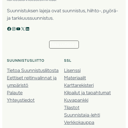
Suunnistuksen lajeja ovat suunnistus, hiihto-, pyörä-
ja tarkkuussuunnistus.
Facebook
Instagram
YouTube
X
LinkedIn
Tilaa uutiskirje
SUUNNISTUSLIITTO
SSL
Tietoa Suunnistusliitosta
Lisenssi
Eettiset reitinvalinnat ja
Materiaalit
ympäristö
Karttarekisteri
Palaute
Kilpailut ja tapahtumat
Yhteystiedot
Kuvapankki
Tilastot
Suunnistaja-lehti
Verkkokauppa