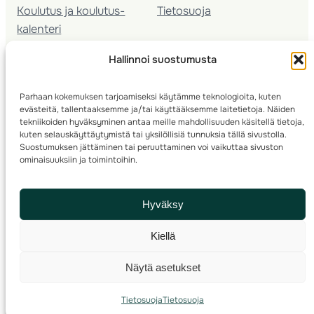
Koulutus ja koulutus­
Tietosuoja
kalenteri
Nuorison koulutukset
Hallinnoi suostumusta
Seura­kehittäminen
Valmentaja­koulutus
Parhaan kokemuksen tarjoamiseksi käytämme teknologioita, kuten
Kartoitus
evästeitä, tallentaaksemme ja/tai käyttääksemme laitetietoja. Näiden
Ratamestari
tekniikoiden hyväksyminen antaa meille mahdollisuuden käsitellä tietoja,
kuten selauskäyttäytymistä tai yksilöllisiä tunnuksia tällä sivustolla.
Suostumuksen jättäminen tai peruuttaminen voi vaikuttaa sivuston
Suomen Suunnistusliitto
© 2025 ·
· Valimotie 10, 00380 Helsinki, Finland
ominaisuuksiin ja toimintoihin.
info(a)suunnistusliitto.fi,
Rastilipun asiat
: rastilippu(a)suunnistusliitto.fi
Hyväksy
Kilpailut ja kuntorastit – Rastilippu
:::
Rastilipun ohjeet
Kiellä
RSS
Näytä asetukset
Etsi
Tietosuoja
Tietosuoja