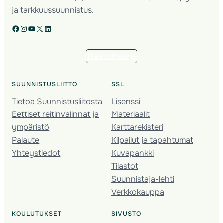
ja tarkkuussuunnistus.
Facebook
Instagram
YouTube
X
LinkedIn
Tilaa uutiskirje
SUUNNISTUSLIITTO
SSL
Tietoa Suunnistusliitosta
Lisenssi
Eettiset reitinvalinnat ja
Materiaalit
ympäristö
Karttarekisteri
Palaute
Kilpailut ja tapahtumat
Yhteystiedot
Kuvapankki
Tilastot
Suunnistaja-lehti
Verkkokauppa
KOULUTUKSET
SIVUSTO