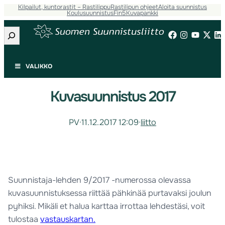
Kilpailut, kuntorastit – Rastilippu
Rastilipun ohjeet
Aloita suunnistus
Koulusuunnistus
Fin5
Kuvapankki
Etsi
VALIKKO
Kuvasuunnistus 2017
PV
·
11.12.2017 12:09
·
liitto
Suunnistaja-lehden 9/2017 -numerossa olevassa
kuvasuunnistuksessa riittää pähkinää purtavaksi joulun
pyhiksi. Mikäli et halua karttaa irrottaa lehdestäsi, voit
tulostaa
vastauskartan.