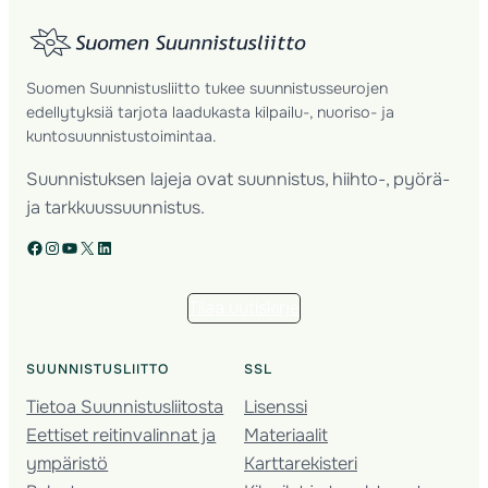
Suomen Suunnistusliitto tukee suunnistusseurojen
edellytyksiä tarjota laadukasta kilpailu-, nuoriso- ja
kuntosuunnistustoimintaa.
Suunnistuksen lajeja ovat suunnistus, hiihto-, pyörä-
ja tarkkuussuunnistus.
Facebook
Instagram
YouTube
X
LinkedIn
Tilaa uutiskirje
SUUNNISTUSLIITTO
SSL
Tietoa Suunnistusliitosta
Lisenssi
Eettiset reitinvalinnat ja
Materiaalit
ympäristö
Karttarekisteri