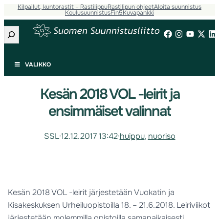
Kilpailut, kuntorastit – Rastilippu
Rastilipun ohjeet
Aloita suunnistus
Koulusuunnistus
Fin5
Kuvapankki
Etsi
VALIKKO
Kesän 2018 VOL -leirit ja
ensimmäiset valinnat
SSL
·
12.12.2017 13:42
·
huippu
, 
nuoriso
Kesän 2018 VOL -leirit järjestetään Vuokatin ja
Kisakeskuksen Urheiluopistoilla 18. – 21.6.2018. Leiriviikot
järjestetään molemmilla opistoilla samanaikaisesti