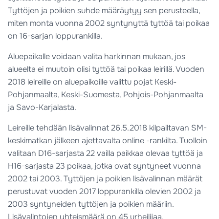
Tyttöjen ja poikien suhde määräytyy sen perusteella,
miten monta vuonna 2002 syntynyttä tyttöä tai poikaa
on 16-sarjan loppurankilla.
Aluepaikalle voidaan valita harkinnan mukaan, jos
alueelta ei muutoin olisi tyttöä tai poikaa leirillä. Vuoden
2018 leireille on aluepaikoille valittu pojat Keski-
Pohjanmaalta, Keski-Suomesta, Pohjois-Pohjanmaalta
ja Savo-Karjalasta.
Leireille tehdään lisävalinnat 26.5.2018 kilpailtavan SM-
keskimatkan jälkeen ajettavalta online -rankilta. Tuolloin
valitaan D16-sarjasta 22 vailla paikkaa olevaa tyttöä ja
H16-sarjasta 23 poikaa, jotka ovat syntyneet vuonna
2002 tai 2003. Tyttöjen ja poikien lisävalinnan määrät
perustuvat vuoden 2017 loppurankilla olevien 2002 ja
2003 syntyneiden tyttöjen ja poikien määriin.
Lisävalintojen yhteismäärä on 45 urheilijaa.