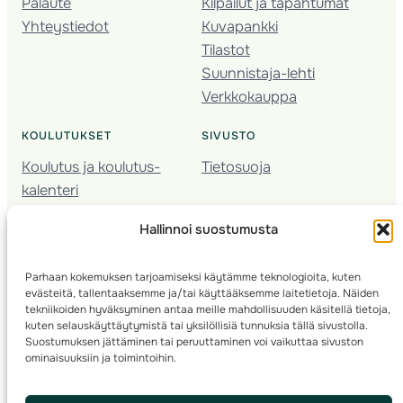
Palaute
Kilpailut ja tapahtumat
Yhteystiedot
Kuvapankki
Tilastot
Suunnistaja-lehti
Verkkokauppa
KOULUTUKSET
SIVUSTO
Koulutus ja koulutus­
Tietosuoja
kalenteri
Nuorison koulutukset
Hallinnoi suostumusta
Seura­kehittäminen
Valmentaja­koulutus
Parhaan kokemuksen tarjoamiseksi käytämme teknologioita, kuten
Kartoitus
evästeitä, tallentaaksemme ja/tai käyttääksemme laitetietoja. Näiden
Ratamestari
tekniikoiden hyväksyminen antaa meille mahdollisuuden käsitellä tietoja,
kuten selauskäyttäytymistä tai yksilöllisiä tunnuksia tällä sivustolla.
Suostumuksen jättäminen tai peruuttaminen voi vaikuttaa sivuston
Suomen Suunnistusliitto
© 2025 ·
· Valimotie 10, 00380 Helsinki, Finland
ominaisuuksiin ja toimintoihin.
info(a)suunnistusliitto.fi,
Rastilipun asiat
: rastilippu(a)suunnistusliitto.fi