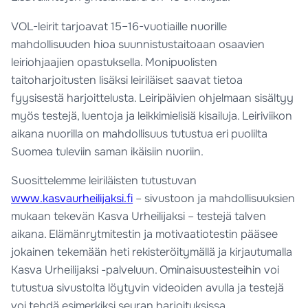
VOL-leirit tarjoavat 15–16-vuotiaille nuorille
mahdollisuuden hioa suunnistustaitoaan osaavien
leiriohjaajien opastuksella. Monipuolisten
taitoharjoitusten lisäksi leiriläiset saavat tietoa
fyysisestä harjoittelusta. Leiripäivien ohjelmaan sisältyy
myös testejä, luentoja ja leikkimielisiä kisailuja. Leiriviikon
aikana nuorilla on mahdollisuus tutustua eri puolilta
Suomea tuleviin saman ikäisiin nuoriin.
Suosittelemme leiriläisten tutustuvan
www.kasvaurheilijaksi.fi
– sivustoon ja mahdollisuuksien
mukaan tekevän Kasva Urheilijaksi – testejä talven
aikana. Elämänrytmitestin ja motivaatiotestin pääsee
jokainen tekemään heti rekisteröitymällä ja kirjautumalla
Kasva Urheilijaksi -palveluun. Ominaisuustesteihin voi
tutustua sivustolta löytyvin videoiden avulla ja testejä
voi tehdä esimerkiksi seuran harjoituksissa.